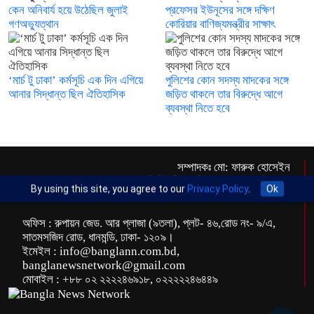
কেন অনিবার্য হয়ে উঠেছিল জুলাই
প্রফেসর ইউনূসের সঙ্গে দক্ষিণ
গণঅভ্যুত্থান
কোরিয়ার বাণিজ্যমন্ত্রীর সাক্ষাৎ
‘মার্চ টু ঢাকা’ কর্মসূচি এক দিন এগিয়ে
পুলিশের কোন সদস্য মাদকের সঙ্গে
আনার সিদ্ধান্ত ছিল ঐতিহাসিক
জড়িত থাকলে তার বিরুদ্ধে আগে
ব্যবস্থা নিতে হবে
সম্পাদকঃ মো: ফারুক হোসেইন
এক্সিকিউটিভ এডিটরঃ ড. আব্দুর রহিম খান
By using this site, you agree to our
Privacy Policy
.
Ok
প্রকাশকঃ মো: মতিউর রহমান
অফিস : রুপায়ন জেড. আর প্লাজা (৯তলা), প্লট- ৪৬,রোড নং- ৯/এ,
সাতমসজিদ রোড, ধানমন্ডি, ঢাকা- ১২০৯।
ইমেইল : info@banglann.com.bd,
banglanewsnetwork@gmail.com
মোবাইল : +৮৮ ০২ ২২২২৪৬৯১৮, ০২২২২২৪৬৪৪৯