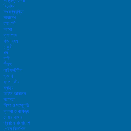
অন্যান্য খেলা
বিনোদন
তথ্যপ্রযুক্তি
সারাদেশ
রাজধানী
আরো
ক্যাম্পাস
গণমাধ্যম
চাকুরী
ধর্ম
কৃষি
ফিচার
লাইফস্টাইল
ভ্রমণ
সম্পাদকীয়
স্বাস্থ্য
আইন আদালত
মতামত
শিক্ষা ও সংস্কৃতি
ব্যবসা ও বাণিজ্য
শেয়ার বাজার
প্রবাসে বাংলাদেশ
প্রেস বিজ্ঞপ্তি