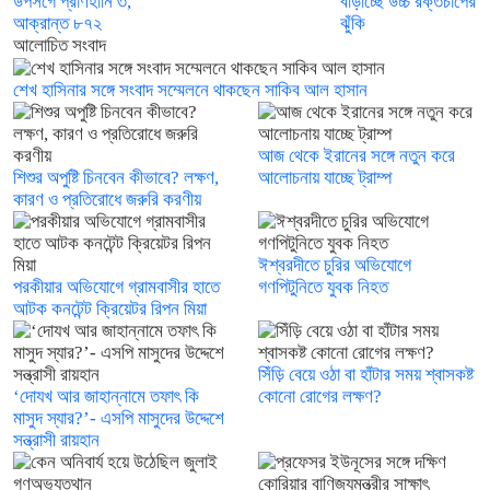
উপসর্গে প্রাণহানি ৩,
বাড়াচ্ছে উচ্চ রক্তচাপের
আক্রান্ত ৮৭২
ঝুঁকি
আলোচিত সংবাদ
শেখ হাসিনার সঙ্গে সংবাদ সম্মেলনে থাকছেন সাকিব আল হাসান
আজ থেকে ইরানের সঙ্গে নতুন করে
শিশুর অপুষ্টি চিনবেন কীভাবে? লক্ষণ,
আলোচনায় যাচ্ছে ট্রাম্প
কারণ ও প্রতিরোধে জরুরি করণীয়
ঈশ্বরদীতে চুরির অভিযোগে
পরকীয়ার অভিযোগে গ্রামবাসীর হাতে
গণপিটুনিতে যুবক নিহত
আটক কনটেন্ট ক্রিয়েটর রিপন মিয়া
সিঁড়ি বেয়ে ওঠা বা হাঁটার সময় শ্বাসকষ্ট
‘দোযখ আর জাহান্নামে তফাৎ কি
কোনো রোগের লক্ষণ?
মাসুদ স্যার?’- এসপি মাসুদের উদ্দেশে
সন্ত্রাসী রায়হান