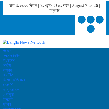
ঢাকা
৪:২৬:৩৭ বিকাল
|
২৩ শ্রাবণ ১৪৩৩ বঙ্গাব্দ | August 7, 2026
|
শুক্রবার
প্রচ্ছদ
সর্বশেষ নিউজ
বাংলাদেশ
জাতীয়
অপরাধ
অর্থনীতি
বিশেষ প্রতিবেদন
রাজনীতি
আন্তর্জাতিক
খেলাধুলা
ক্রিকেট
ফুটবল