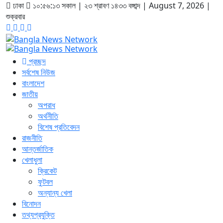
ঢাকা
১০:৫৬:১৩ সকাল
|
২৩ শ্রাবণ ১৪৩৩ বঙ্গাব্দ | August 7, 2026
|
শুক্রবার
প্রচ্ছদ
সর্বশেষ নিউজ
বাংলাদেশ
জাতীয়
অপরাধ
অর্থনীতি
বিশেষ প্রতিবেদন
রাজনীতি
আন্তর্জাতিক
খেলাধুলা
ক্রিকেট
ফুটবল
অন্যান্য খেলা
বিনোদন
তথ্যপ্রযুক্তি