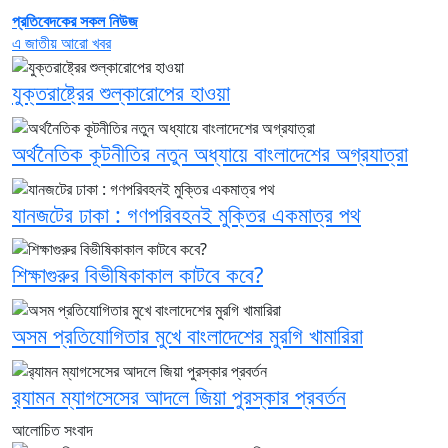
প্রতিবেদকের সকল নিউজ
এ জাতীয় আরো খবর
যুক্তরাষ্ট্রের শুল্কারোপের হাওয়া
অর্থনৈতিক কূটনীতির নতুন অধ্যায়ে বাংলাদেশের অগ্রযাত্রা
যানজটের ঢাকা : গণপরিবহনই মুক্তির একমাত্র পথ
শিক্ষাগুরুর বিভীষিকাকাল কাটবে কবে?
অসম প্রতিযোগিতার মুখে বাংলাদেশের মুরগি খামারিরা
র‍্যামন ম্যাগসেসের আদলে জিয়া পুরস্কার প্রবর্তন
আলোচিত সংবাদ