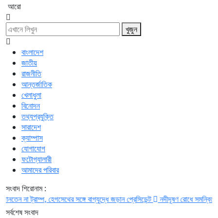
আরো
খুজুন
বাংলাদেশ
জাতীয়
রাজনীতি
আন্তর্জাতিক
খেলাধুলা
বিনোদন
তথ্যপ্রযুক্তি
সারাদেশ
ক্যাম্পাস
যোগাযোগ
ফটোগ্যালারী
আমাদের পরিবার
সংবাদ শিরোনাম :
া ট্রাম্প, হেগসেথের সঙ্গে বাগ্‌যুদ্ধে জড়ান প্রেসিডেন্ট
নদীদূষণ রোধে সমন্বিত পদক্ষেপ গ
সর্বশেষ সংবাদ