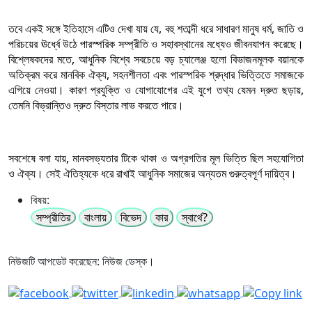
তবে একই সঙ্গে ইতিহাসে এটিও দেখা যায় যে, বহু শতাব্দী ধরে সাধারণ মানুষ ধর্ম, জাতি ও
পরিচয়ের ঊর্ধ্বে উঠে পারস্পরিক সম্প্রীতি ও সহাবস্থানের মধ্যেও জীবনযাপন করেছে।
বিশ্লেষকদের মতে, আধুনিক বিশ্বে সবচেয়ে বড় চ্যালেঞ্জ হলো বিভাজনমূলক বয়ানকে
অতিক্রম করে মানবিক ঐক্য, সহনশীলতা এবং পারস্পরিক শ্রদ্ধার ভিত্তিতে সমাজকে
এগিয়ে নেওয়া। কারণ প্রযুক্তি ও যোগাযোগের এই যুগে তথ্য যেমন দ্রুত ছড়ায়,
তেমনি বিভ্রান্তিও দ্রুত বিস্তার লাভ করতে পারে।
সবশেষে বলা যায়, মানবসভ্যতার টিকে থাকা ও অগ্রগতির মূল ভিত্তি ছিল সহযোগিতা
ও ঐক্য। সেই ঐতিহ্যকে ধরে রাখাই আধুনিক সমাজের অন্যতম গুরুত্বপূর্ণ দায়িত্ব।
বিষয়:
সম্প্রীতির
বাংলায়
বিভেদ
কার
স্বার্থে?
নিউজটি আপডেট করেছেন: নিউজ ডেস্ক।