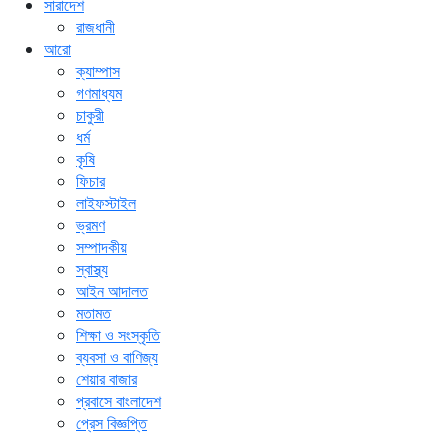
সারাদেশ
রাজধানী
আরো
ক্যাম্পাস
গণমাধ্যম
চাকুরী
ধর্ম
কৃষি
ফিচার
লাইফস্টাইল
ভ্রমণ
সম্পাদকীয়
স্বাস্থ্য
আইন আদালত
মতামত
শিক্ষা ও সংস্কৃতি
ব্যবসা ও বাণিজ্য
শেয়ার বাজার
প্রবাসে বাংলাদেশ
প্রেস বিজ্ঞপ্তি