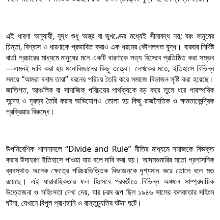
এই ধারণা অনুযায়ী, যুদ্ধ শুধু অস্ত্র বা ভূখণ্ডের মধ্যেই সীমাবদ্ধ নয়; বরং মানুষের
চিন্তা, বিশ্বাস ও ধারণাকে প্রভাবিত করাও এক ধরনের কৌশলগত যুদ্ধ। বারবার নির্দিষ্ট
বার্তা প্রচারের মাধ্যমে মানুষের মনে একটি ধারণাকে সত্য হিসেবে প্রতিষ্ঠিত করা সম্ভব
—এমনই দাবি করা হয় মনোবিজ্ঞানের কিছু তত্ত্বে। লেখকের মতে, ইতিহাসে বিভিন্ন
সময়ে “আমরা বনাম তারা” ধরনের পরিচয় তৈরি করে সমাজে বিভাজন সৃষ্টি করা হয়েছে।
জাতিগত, আঞ্চলিক বা সামাজিক পরিচয়ের পার্থক্যকে বড় করে তুলে ধরে পারস্পরিক
সন্দেহ ও দূরত্ব তৈরি করার অভিযোগও তোলা হয় কিছু রাজনৈতিক ও ক্ষমতাকেন্দ্রিক
প্রক্রিয়ার বিরুদ্ধে।
উপনিবেশিক শাসনামলে “Divide and Rule” নীতির মাধ্যমে সমাজকে বিভক্ত
করার উদাহরণ ইতিহাসে পাওয়া যায় বলে দাবি করা হয়। আদমশুমারির মতো প্রশাসনিক
ব্যবস্থাও অনেক ক্ষেত্রে পরিচয়ভিত্তিক বিভাজনকে দৃশ্যমান করে তোলে বলে মত
রয়েছে। এই ধারাবাহিকতার ফল হিসেবে পরবর্তীতে বিভিন্ন অঞ্চলে সাম্প্রদায়িক
উত্তেজনা ও সহিংসতা দেখা দেয়, যার চরম রূপ ছিল ১৯৪৬ সালের কলকাতার সহিংস
ঘটনা, যেখানে বিপুল প্রাণহানি ও বাস্তুচ্যুতির ঘটনা ঘটে।