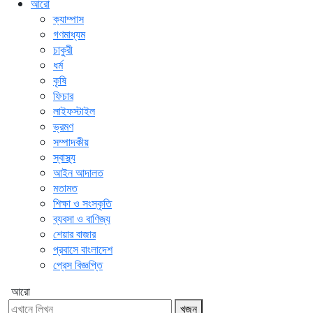
আরো
ক্যাম্পাস
গণমাধ্যম
চাকুরী
ধর্ম
কৃষি
ফিচার
লাইফস্টাইল
ভ্রমণ
সম্পাদকীয়
স্বাস্থ্য
আইন আদালত
মতামত
শিক্ষা ও সংস্কৃতি
ব্যবসা ও বাণিজ্য
শেয়ার বাজার
প্রবাসে বাংলাদেশ
প্রেস বিজ্ঞপ্তি
আরো
খুজুন