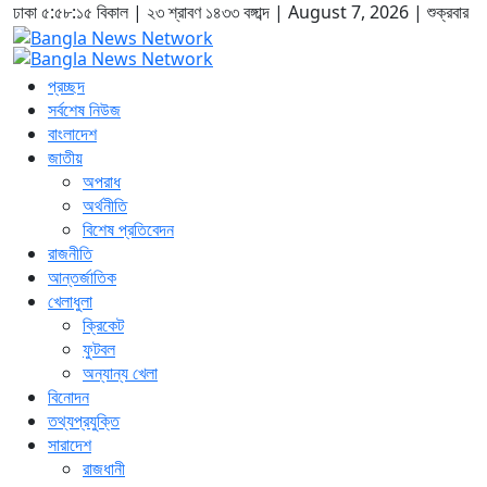
ঢাকা
৫:৫৮:১৬ বিকাল
|
২৩ শ্রাবণ ১৪৩৩ বঙ্গাব্দ | August 7, 2026
|
শুক্রবার
প্রচ্ছদ
সর্বশেষ নিউজ
বাংলাদেশ
জাতীয়
অপরাধ
অর্থনীতি
বিশেষ প্রতিবেদন
রাজনীতি
আন্তর্জাতিক
খেলাধুলা
ক্রিকেট
ফুটবল
অন্যান্য খেলা
বিনোদন
তথ্যপ্রযুক্তি
সারাদেশ
রাজধানী