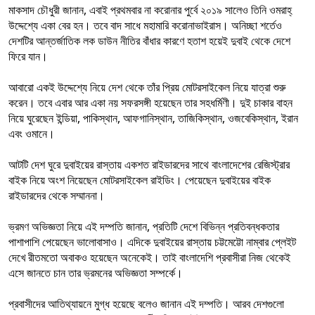
মাকসাদ চৌধুরী জানান, এবাই প্রথমবার না করোনার পুর্বে ২০১৯ সালেও তিনি ওমরাহ্‌
উদ্দেশ্যে একা বের হন। তবে বাদ সাধে মহামারি করোনাভাইরাস। অনিচ্ছা শর্তেও
দেশটির আন্তর্জাতিক লক ডাউন নীতির বাঁধার কারণে হতাশ হয়েই দুবাই থেকে দেশে
ফিরে যান।
আবারো একই উদ্দেশ্যে নিয়ে দেশ থেকে তাঁর প্রিয় মোটরসাইকেল নিয়ে যাত্রা শুরু
করেন। তবে এবার আর একা নয় সফরসঙ্গী হয়েছেন তার সহধর্মিণী। দুই চাকার বাহন
নিয়ে ঘুরেছেন ইন্ডিয়া, পাকিস্থান, আফগানিস্থান, তাজিকিস্থান, ওজবেকিস্থান, ইরান
এবং ওমানে।
আটটি দেশ ঘুরে দুবাইয়ের রাস্তায় একশত রাইডারদের সাথে বাংলাদেশের রেজিস্ট্রার
বাইক নিয়ে অংশ নিয়েছেন মোটরসাইকেল রাইডিং। পেয়েছেন দুবাইয়ের বাইক
রাইডারদের থেকে সম্মাননা।
ভ্রমণ অভিজ্ঞতা নিয়ে এই দম্পতি জানান, প্রতিটি দেশে বিভিন্ন প্রতিবন্ধকতার
পাশাপাশি পেয়েছেন ভালোবাসাও। এদিকে দুবাইয়ের রাস্তায় চট্টমেট্টো নাম্বার প্লেইট
দেখে রীতমতো অবাকও হয়েছেন অনেকেই। তাই বাংলাদেশি প্রবাসীরা নিজ থেকেই
এসে জানতে চান তার ভ্রমনের অভিজ্ঞতা সম্পর্কে।
প্রবাসীদের আতিথ্যায়নে মুগ্ধ হয়েছে বলেও জানান এই দম্পতি। আরব দেশগুলো