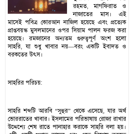
রহমত, মাগফিরাত ও
নাজাতের মাস। এই
মাসেই পবিত্র কোরআন নাজিল হয়েছে এবং প্রত্যেক
প্রাপ্তবয়স্ক মুসলমানের ওপর সিয়াম পালন ফরজ করা
হয়েছে। রমজানের অন্যতম গুরুত্বপূর্ণ অংশ হলো
সাহরি, যা শুধু খাবার নয়—বরং একটি ইবাদত ও
বরকতের উৎস।
সাহরির পরিচয়:
সাহরি শব্দটি আরবি “সুহুর” থেকে এসেছে, যার অর্থ
ভোররাতের খাবার। ইসলামের পরিভাষায় রোজা রাখার
উদ্দেশ্যে শেষ রাতে পানাহার করাকে সাহরি বলা হয়।