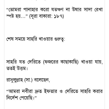
“তোমরা পানাহার করো যতক্ষণ না উষার সাদা রেখা
স্পষ্ট হয়…” (সূরা বাকারা: ১৮৭)
শেষ সময়ে সাহরি খাওয়ার গুরুত্ব:
সাহরি যত দেরিতে (ফজরের কাছাকাছি) খাওয়া যায়,
ততই উত্তম।
রাসুলুল্লাহ (সা.) বলেছেন,
“আমরা নবীরা দ্রুত ইফতার ও দেরিতে সাহরি করার
নির্দেশ পেয়েছি।”