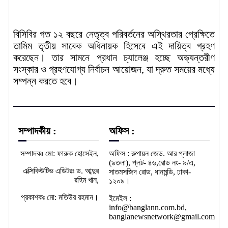
বিসিবির গত ১২ বছরে নেতৃত্ব পরিবর্তনের অস্থিরতার প্রেক্ষিতে
তামিম তৃতীয় সাবেক অধিনায়ক হিসেবে এই দায়িত্ব গ্রহণ
করেছেন। তার সামনে প্রধান চ্যালেঞ্জ হচ্ছে অভ্যন্তরীণ
সংস্কার ও গ্রহণযোগ্য নির্বাচন আয়োজন, যা দ্রুত সময়ের মধ্যে
সম্পন্ন করতে হবে।
সম্পাদকীয় :
অফিস :
সম্পাদকঃ মো: ফারুক হোসেইন,
অফিস : রুপায়ন জেড. আর প্লাজা
(৯তলা), প্লট- ৪৬,রোড নং- ৯/এ,
এক্সিকিউটিভ এডিটরঃ ড. আব্দুর
সাতমসজিদ রোড, ধানমন্ডি, ঢাকা-
রহিম খান,
১২০৯।
প্রকাশকঃ মো: মতিউর রহমান।
ইমেইল :
info@banglann.com.bd,
banglanewsnetwork@gmail.com