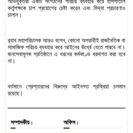
অভিযুক্তরা একটি সংগঠনের পরিচয় ব্যবহার করে হাসপাতাল
কর্তৃপক্ষকে চাপ প্রয়োগের চেষ্টা করেন এবং মিথ্যা প্রচারণাও
চালান।
র‌্যাব মহাপরিচালক আরও বলেন, কোনো অপরাধীই রাজনৈতিক বা
সামাজিক পরিচয় ব্যবহার করে আইনের ঊর্ধ্বে যেতে পারবে না।
জনসেবামূলক প্রতিষ্ঠানে এ ধরনের কর্মকাণ্ড বরদাশত করা হবে
না।
বর্তমানে গ্রেপ্তারদের বিরুদ্ধে আইনগত প্রক্রিয়া চলমান
রয়েছে।
সম্পাদকীয় :
অফিস :