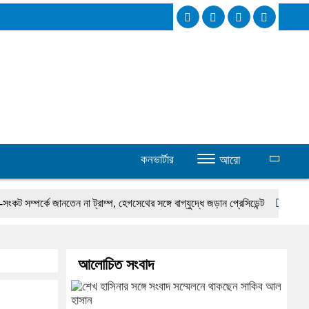
কনভার্টার
আরো
্পর্কে জানতেন না ট্রাম্প, হেগসেথের সঙ্গে বাগ্‌যুদ্ধে জড়ান প্রেসিডেন্ট
নদীদূষণ রোধে সম
আলোচিত সংবাদ