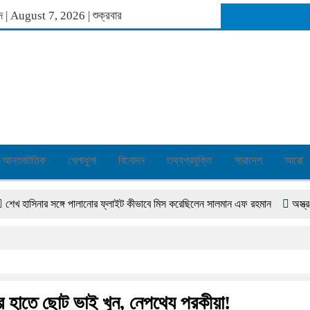
াব্দ | August 7, 2026
|
শুক্রবার
আন্তর্জাতিক
খেলাধুলা
বিনোদন
তথ্যপ্রযুক্তি
সারাদেশ
আরো
সিনার সঙ্গে পালানোর ফ্লাইট কীভাবে মিস করেছিলেন সালমান এফ রহমান
অস্ত্র-সংকট সম
 হাতে ছোট ভাই খুন, নেপথ্যে পরকীয়া!