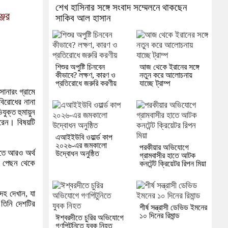
শেখ হাসিনার সঙ্গে সংবাদ সম্মেলনে থাকছেন
জের
সাকিব আল হাসান
শিশুর অপুষ্টি চিনবেন
আজ থেকে ইরানের সঙ্গে
কীভাবে? লক্ষণ, কারণ ও
নতুন করে আলোচনায়
প্রতিরোধে জরুরি করণীয়
যাচ্ছে ট্রাম্প
োনারং গ্রামে
বিরোধের নানা
যুক্ত হুমায়ুন
করেন। বিষয়টি
এআইইউবি ওয়ার্ল্ড কাপ
২০২৬-এর জমকালো
পরকীয়ার অভিযোগে
ীতে আরও অর্থ
উদ্বোধন অনুষ্ঠিত
গ্রামবাসীর হাতে আটক
লে পেছন থেকে
কনটেন্ট ক্রিয়েটর রিপন মিয়া
েহ দেখান, যা
তিনি দেশটির
শীর্ষ সন্ত্রাসী ডেভিড ইমনের
১০ দিনের রিমান্ড
ঈশ্বরদীতে চুরির অভিযোগে
গণপিটুনিতে যুবক নিহত