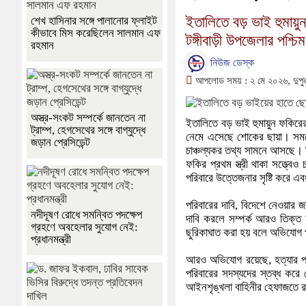
ইতালিতে বড় ভাই হুমায়ুন
শেখ হাসিনার সঙ্গে পালানোর ফ্লাইট
কীভাবে মিস করেছিলেন সালমান এফ
টঙ্গীবাড়ী উপজেলার পশ্চি
রহমান
নিউজ ডেস্ক
আপলোড সময় : ২ মে ২০২৬, দুপু
অস্ত্র-সংকট সম্পর্কে জানতেন না
ইতালিতে বড় ভাই হুমায়ুন ফকিরের 
ট্রাম্প, হেগসেথের সঙ্গে বাগ্‌যুদ্ধে
নেমে এসেছে শোকের ছায়া। সময়ের
জড়ান প্রেসিডেন্ট
চাঞ্চল্যকর তথ্য সামনে আসছে। নি
ফকির প্রথম স্ত্রী থাকা সত্ত্ব
পরিবারে উত্তেজনার সৃষ্টি করে এ
পরিবারের দাবি, বিদেশে নেওয়ার 
নদীদূষণ রোধে সমন্বিত পদক্ষেপ
দাবি করলে সম্পর্ক আরও তিক্ত 
গ্রহণে অবহেলার সুযোগ নেই:
ছুরিকাঘাত করা হয় বলে অভিযোগ 
প্রধানমন্ত্রী
আরও অভিযোগ রয়েছে, হত্যার পর 
পরিবারের সদস্যদের স্তব্ধ কর
আইনশৃঙ্খলা বাহিনীর হেফাজতে 