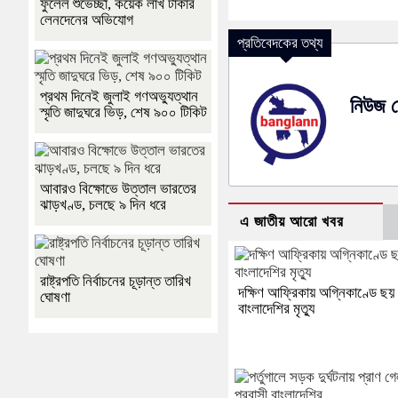
ফুলেল শুভেচ্ছা, কয়েক লাখ টাকার
লেনদেনের অভিযোগ
প্রতিবেদকের তথ্য
প্রথম দিনেই জুলাই গণঅভ্যুত্থান
নিউজ ড
স্মৃতি জাদুঘরে ভিড়, শেষ ৯০০ টিকিট
আবারও বিক্ষোভে উত্তাল ভারতের
ঝাড়খণ্ড, চলছে ৯ দিন ধরে
এ জাতীয় আরো খবর
রাষ্ট্রপতি নির্বাচনের চূড়ান্ত তারিখ
দক্ষিণ আফ্রিকায় অগ্নিকাণ্ডে ছয়
ঘোষণা
বাংলাদেশির মৃত্যু