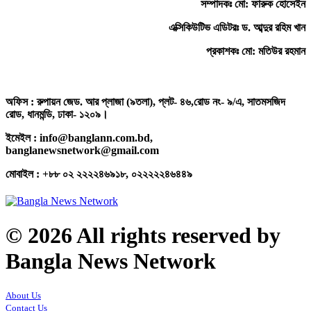
সম্পাদকঃ মো: ফারুক হোসেইন
এক্সিকিউটিভ এডিটরঃ ড. আব্দুর রহিম খান
প্রকাশকঃ মো: মতিউর রহমান
অফিস : রুপায়ন জেড. আর প্লাজা (৯তলা), প্লট- ৪৬,রোড নং- ৯/এ, সাতমসজিদ
রোড, ধানমন্ডি, ঢাকা- ১২০৯।
ইমেইল : info@banglann.com.bd,
banglanewsnetwork@gmail.com
মোবাইল : +৮৮ ০২ ২২২২৪৬৯১৮, ০২২২২২৪৬৪৪৯
© 2026 All rights reserved by
Bangla News Network
About Us
Contact Us