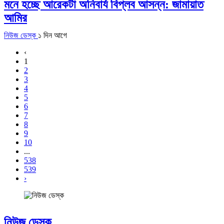
মনে হচ্ছে আরেকটা অনিবার্য বিপ্লব আসন্ন: জামায়াত
আমির
নিউজ ডেস্ক
১ দিন আগে
‹
1
2
3
4
5
6
7
8
9
10
...
538
539
›
নিউজ ডেস্ক