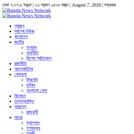
ঢাকা
৭:৩৭:১০ সন্ধ্যা
|
২৩ শ্রাবণ ১৪৩৩ বঙ্গাব্দ | August 7, 2026
|
শুক্রবার
প্রচ্ছদ
সর্বশেষ নিউজ
বাংলাদেশ
জাতীয়
অপরাধ
অর্থনীতি
বিশেষ প্রতিবেদন
রাজনীতি
আন্তর্জাতিক
খেলাধুলা
ক্রিকেট
ফুটবল
অন্যান্য খেলা
বিনোদন
তথ্যপ্রযুক্তি
সারাদেশ
রাজধানী
আরো
ক্যাম্পাস
গণমাধ্যম
চাকুরী