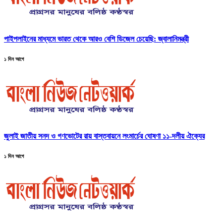
পাইপলাইনের মাধ্যমে ভারত থেকে আরও বেশি ডিজেল চেয়েছি: জ্বালানিমন্ত্রী
১ দিন আগে
জুলাই জাতীয় সনদ ও গণভোটের রায় বাস্তবায়নে লংমার্চের ঘোষণা ১১-দলীয় ঐক্যের
১ দিন আগে