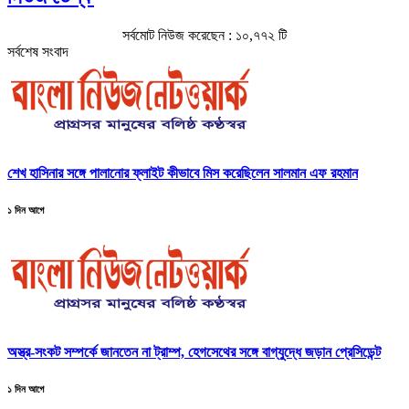
সর্বমোট নিউজ করেছেন : ১০,৭৭২ টি
সর্বশেষ সংবাদ
শেখ হাসিনার সঙ্গে পালানোর ফ্লাইট কীভাবে মিস করেছিলেন সালমান এফ রহমান
১ দিন আগে
অস্ত্র-সংকট সম্পর্কে জানতেন না ট্রাম্প, হেগসেথের সঙ্গে বাগ্‌যুদ্ধে জড়ান প্রেসিডেন্ট
১ দিন আগে