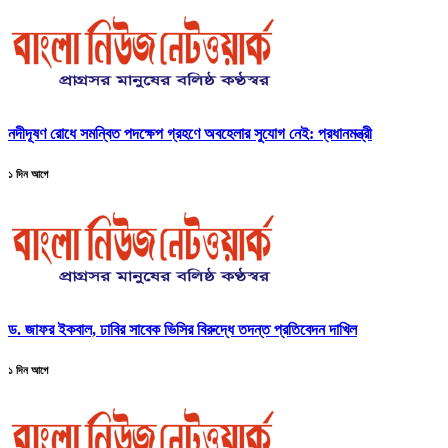
নদীদূষণ রোধে সমন্বিত পদক্ষেপ গ্রহণে অবহেলার সুযোগ নেই: প্রধানমন্ত্রী
১ দিন আগে
ড. জাফর ইকবাল, ঢাবির সাবেক ভিসির বিরুদ্ধে তদন্ত প্রতিবেদন দাখিল
১ দিন আগে