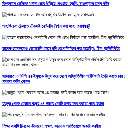
বিশ্বকাপে মেসিকে ‘বোমা মেরে উড়িয়ে দেওয়ার’ হুমকি, চাঞ্চল্যকর তথ্য ফাঁস
পাহাড়ি ঢল ঠেকাতে টেকসই বেড়িবাঁধ নির্মাণ করা হবে: ত্রাণমন্ত্রী
তারেক রহমানকেও জেআইসি সেলে বন্দি রেখে নির্যাতন করা হয়েছিল: চিফ প্রসিকিউটর
জামায়াত-এনসিপি নন-ইস্যুকে ইস্যু করে দেশে অস্থিতিশীল পরিস্থিতি তৈরি করতে চায় :
খায়রুল কবির খোকন
হরমুজ থেকে যেভাবে বছরে ১৪ হাজার কোটি ডলার আয় করতে পারে ইরান!
শিশুর অপুষ্টি চিনবেন কীভাবে? লক্ষণ, কারণ ও প্রতিরোধে জরুরি করণীয়