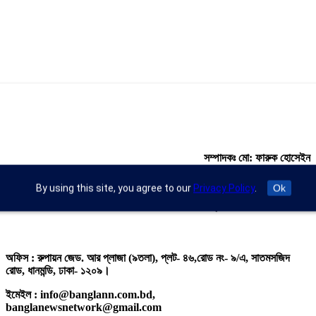
সম্পাদকঃ মো: ফারুক হোসেইন
এক্সিকিউটিভ এডিটরঃ ড. আব্দুর রহিম খান
By using this site, you agree to our
Privacy Policy
.
Ok
প্রকাশকঃ মো: মতিউর রহমান
অফিস : রুপায়ন জেড. আর প্লাজা (৯তলা), প্লট- ৪৬,রোড নং- ৯/এ, সাতমসজিদ
রোড, ধানমন্ডি, ঢাকা- ১২০৯।
ইমেইল : info@banglann.com.bd,
banglanewsnetwork@gmail.com