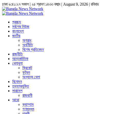
ঢাকা
৬:৪১:২৮ সকাল
|
২৫ শ্রাবণ ১৪৩৩ বঙ্গাব্দ | August 9, 2026
|
রবিবার
প্রচ্ছদ
সর্বশেষ নিউজ
বাংলাদেশ
জাতীয়
অপরাধ
অর্থনীতি
বিশেষ প্রতিবেদন
রাজনীতি
আন্তর্জাতিক
খেলাধুলা
ক্রিকেট
ফুটবল
অন্যান্য খেলা
বিনোদন
তথ্যপ্রযুক্তি
সারাদেশ
রাজধানী
আরো
ক্যাম্পাস
গণমাধ্যম
চাকুরী