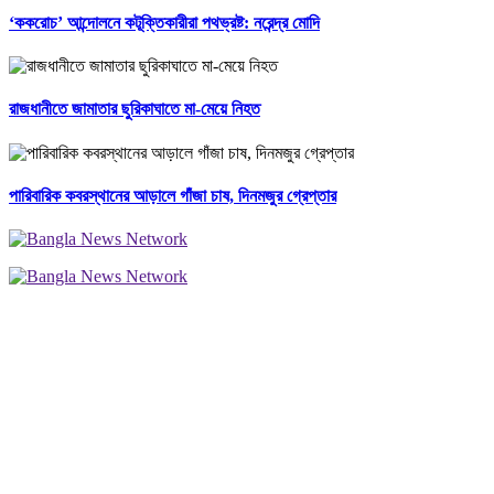
‘ককরোচ’ আন্দোলনে কটূক্তিকারীরা পথভ্রষ্ট: নরেন্দ্র মোদি
রাজধানীতে জামাতার ছুরিকাঘাতে মা-মেয়ে নিহত
পারিবারিক কবরস্থানের আড়ালে গাঁজা চাষ, দিনমজুর গ্রেপ্তার