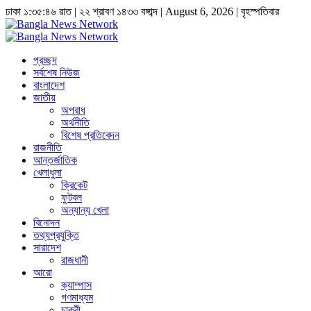
ঢাকা
১:৩৫:৪৭ রাত
|
২২ শ্রাবণ ১৪৩৩ বঙ্গাব্দ | August 6, 2026
|
বৃহস্পতিবার
প্রচ্ছদ
সর্বশেষ নিউজ
বাংলাদেশ
জাতীয়
অপরাধ
অর্থনীতি
বিশেষ প্রতিবেদন
রাজনীতি
আন্তর্জাতিক
খেলাধুলা
ক্রিকেট
ফুটবল
অন্যান্য খেলা
বিনোদন
তথ্যপ্রযুক্তি
সারাদেশ
রাজধানী
আরো
ক্যাম্পাস
গণমাধ্যম
চাকুরী