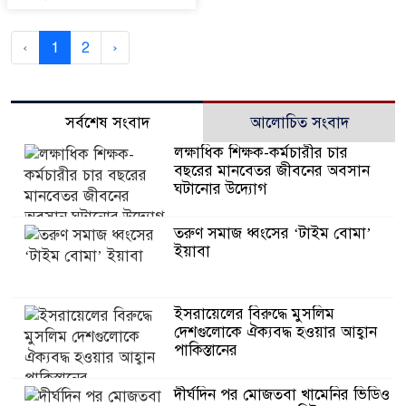
‹
1
2
›
সর্বশেষ সংবাদ
আলোচিত সংবাদ
লক্ষাধিক শিক্ষক-কর্মচারীর চার
বছরের মানবেতর জীবনের অবসান
ঘটানোর উদ্যোগ
তরুণ সমাজ ধ্বংসের ‘টাইম বোমা’
ইয়াবা
ইসরায়েলের বিরুদ্ধে মুসলিম
দেশগুলোকে ঐক্যবদ্ধ হওয়ার আহ্বান
পাকিস্তানের
দীর্ঘদিন পর মোজতবা খামেনির ভিডিও