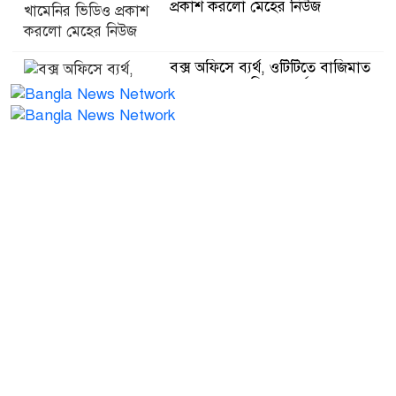
প্রকাশ করলো মেহের নিউজ
বক্স অফিসে ব্যর্থ, ওটিটিতে বাজিমাত
মনোজ বাজপেয়ির ‘গভর্নর’
মানুষ বোঝেই না বিরোধী দল কিসের
বিরোধিতা করে: মাহমুদুর রহমান
মান্না
মক্কা প্রতিরক্ষা চুক্তি ইরানের বিরুদ্ধে
তৈরি করা হয়নি: তুরস্ক
বাংলাদেশের সামনে ফাইনালের
সমীকরণ, কোথায় দাঁড়িয়ে ভারত
আর্জেন্টিনার পতাকা নামাতে গিয়ে