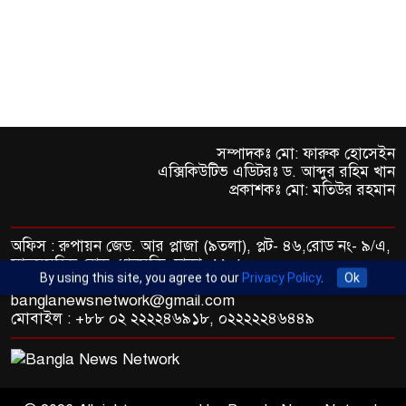
বিদ্যুৎস্পৃষ্টে কিশোরের মৃত্যু
ধ্বংসস্তূপ থেকে দেশকে এগিয়ে নিতে
কাজ করছে বিএনপি: মির্জা ফখরুল
বিল পরিশোধ ও রিচার্জে মোবাইল
সম্পাদকঃ মো: ফারুক হোসেইন
ব্যাংকিংয়ে মিলবে ৫ হাজার টাকা
এক্সিকিউটিভ এডিটরঃ ড. আব্দুর রহিম খান
পর্যন্ত সুদমুক্ত ঋণ
প্রকাশকঃ মো: মতিউর রহমান
দিল্লিতে শেখ হাসিনা বিতর্ক:
বাংলাদেশ-ভারত সম্পর্কে টানাপোড়েন
অফিস : রুপায়ন জেড. আর প্লাজা (৯তলা), প্লট- ৪৬,রোড নং- ৯/এ,
কি বাড়ছে?
সাতমসজিদ রোড, ধানমন্ডি, ঢাকা- ১২০৯।
By using this site, you agree to our
Privacy Policy
.
Ok
ইমেইল : info@banglann.com.bd,
banglanewsnetwork@gmail.com
মজুত খালি হওয়ার অস্ত্র উৎপাদন
মোবাইল : +৮৮ ০২ ২২২২৪৬৯১৮, ০২২২২২৪৬৪৪৯
বাড়াচ্ছে পেন্টাগন
মক্কা প্রতিরক্ষা চুক্তিতে পরবর্তী ধাপে