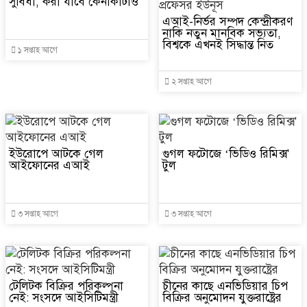
সুবিধা, করা যাবে কেনাকাটাও
এআই-নির্ভর সম্পদ কেন্দ্রীকরণ
নাকি নতুন মানবিক সভ্যতা,
বিশ্বকে এখনই সিদ্ধান্ত নিত
১ সপ্তাহ আগে
২ সপ্তাহ আগে
ইউরোপে আটকে গেল
গুগল ফটোজে ‘ভিডিও রিমিক্স'
আইফোনের এআই
টুল
৩ সপ্তাহ আগে
৩ সপ্তাহ আগে
টেলিটক বিক্রির পরিকল্পনা
চীনের কাছে এনভিডিয়ার চিপ
নেই: সংসদে আইসিটিমন্ত্রী
বিক্রির অনুমোদন যুক্তরাষ্ট্রের