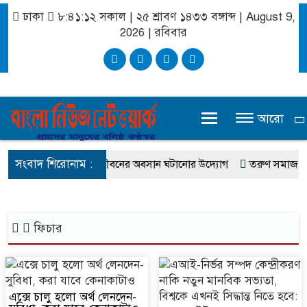
ঢাকা
৮:৪১:১২ সকাল
|
২৫ শ্রাবণ ১৪৩৩ বঙ্গাব্দ | August 9,
2026
|
রবিবার
আরো
সংবাদ শিরোনাম :
ীর চার বছরের মানবেতর জীবনের অবসান ঘটানোর উদ্যোগ
তরুণ সমাজ ধ্বংস
ফিচার
এক্সে চালু হলো অর্থ লেনদেন-