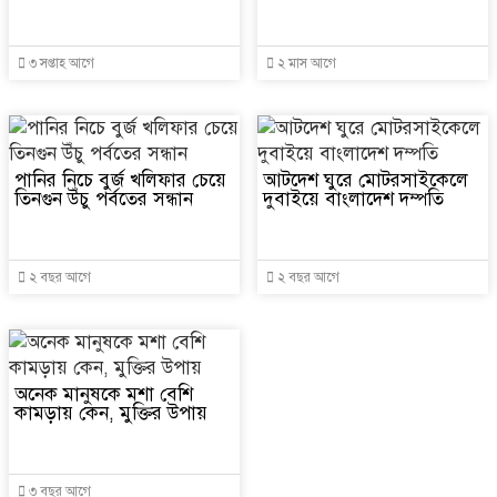
৩ সপ্তাহ আগে
২ মাস আগে
পানির নিচে বুর্জ খলিফার চেয়ে
আটদেশ ঘুরে মোটরসাইকেলে
তিনগুন উঁচু পর্বতের সন্ধান
দুবাইয়ে বাংলাদেশ দম্পতি
২ বছর আগে
২ বছর আগে
অনেক মানুষকে মশা বেশি
কামড়ায় কেন, মুক্তির উপায়
৩ বছর আগে