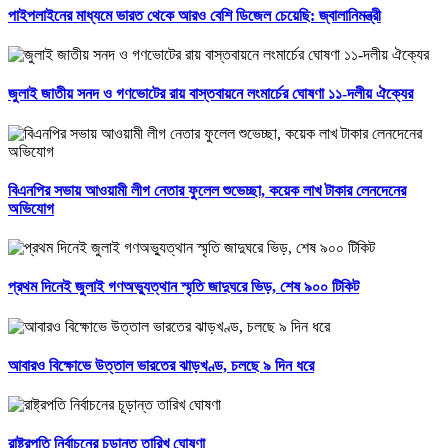
পাইপলাইনের মাধ্যমে ভারত থেকে আরও বেশি ডিজেল চেয়েছি: জ্বালানিমন্ত্রী
জুলাই জাতীয় সনদ ও গণভোটের রায় বাস্তবায়নে লংমার্চের ঘোষণা ১১-দলীয় ঐক্যের
বিএনপির সভায় আওয়ামী লীগ নেতার ফুলেল শুভেচ্ছা, কয়েক লাখ টাকার লেনদেনের
অভিযোগ
প্রথম দিনেই জুলাই গণঅভ্যুত্থান স্মৃতি জাদুঘরে ভিড়, শেষ ৯০০ টিকিট
আবারও বিক্ষোভে উত্তাল ভারতের ঝাড়খণ্ড, চলছে ৯ দিন ধরে
রাষ্ট্রপতি নির্বাচনের চূড়ান্ত তারিখ ঘোষণা