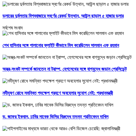
ডলারের দুর্বলতায় বিশ্ববাজারে স্বর্ণের রেকর্ড উত্থান, আউন্স ছাড়াল ৫ হাজার ডলার
সর্বশেষ সংবাদ
শেখ হাসিনার সঙ্গে পালানোর ফ্লাইট কীভাবে মিস করেছিলেন সালমান এফ রহমান
অস্ত্র-সংকট সম্পর্কে জানতেন না ট্রাম্প, হেগসেথের সঙ্গে বাগ্‌যুদ্ধে জড়ান প্রেসিডেন্ট
নদীদূষণ রোধে সমন্বিত পদক্ষেপ গ্রহণে অবহেলার সুযোগ নেই: প্রধানমন্ত্রী
ড. জাফর ইকবাল, ঢাবির সাবেক ভিসির বিরুদ্ধে তদন্ত প্রতিবেদন দাখিল