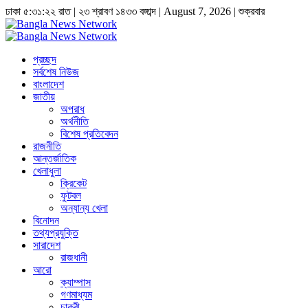
ঢাকা
৫:৩১:২২ রাত
|
২৩ শ্রাবণ ১৪৩৩ বঙ্গাব্দ | August 7, 2026
|
শুক্রবার
প্রচ্ছদ
সর্বশেষ নিউজ
বাংলাদেশ
জাতীয়
অপরাধ
অর্থনীতি
বিশেষ প্রতিবেদন
রাজনীতি
আন্তর্জাতিক
খেলাধুলা
ক্রিকেট
ফুটবল
অন্যান্য খেলা
বিনোদন
তথ্যপ্রযুক্তি
সারাদেশ
রাজধানী
আরো
ক্যাম্পাস
গণমাধ্যম
চাকুরী