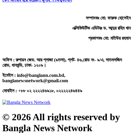
সম্পাদকঃ মো: ফারুক হোসেইন
এক্সিকিউটিভ এডিটরঃ ড. আব্দুর রহিম খান
প্রকাশকঃ মো: মতিউর রহমান
অফিস : রুপায়ন জেড. আর প্লাজা (৯তলা), প্লট- ৪৬,রোড নং- ৯/এ, সাতমসজিদ
রোড, ধানমন্ডি, ঢাকা- ১২০৯।
ইমেইল : info@banglann.com.bd,
banglanewsnetwork@gmail.com
মোবাইল : +৮৮ ০২ ২২২২৪৬৯১৮, ০২২২২২৪৬৪৪৯
© 2026 All rights reserved by
Bangla News Network