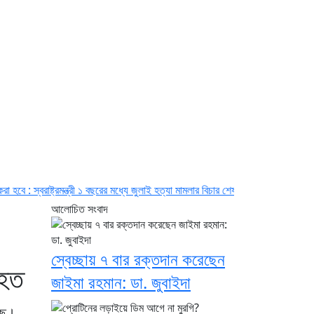
ন্ত্রী
১ বছরের মধ্যে জুলাই হত্যা মামলার বিচার শেষ হবে: চিফ প্রসিকিউটর
দেশে ফিরলে শে
আলোচিত সংবাদ
স্বেচ্ছায় ৭ বার রক্তদান করেছেন
িহত
জাইমা রহমান: ডা. জুবাইদা
েছে।