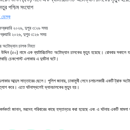
েতুর পশ্চিম সংযোগ
 ডেস্ক
্রুয়ারি ২০২৬, দুপুর ৩:২৬ সময়
্রুয়ারি ২০২৬, দুপুর ৩:২৬ সময়
ন উদ্দিন (৫০) নামে এক ব্যাটারিচালিত অটোভ্যান চালকের মৃত্যু হয়েছে। রোববার সকালে যম
িবাড়ি চেকপোস্ট এলাকায় এ দুর্ঘটনা ঘটে।
এলাকার আব্দুস সাত্তারের ছেলে। পুলিশ জানায়, ঢাকামুখী লেনে চলাচলকারী একটি ট্রাক অটো
ল ত্যাগ করে। এতে ঘটনাস্থলেই ভ্যানচালকের মৃত্যু হয়।
 কর্মকর্তা জানান, মরদেহ পরিবারের কাছে হস্তান্তর করা হয়েছে এবং এ ঘটনায় একটি মামলা 