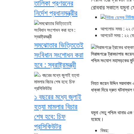
তালিকা প্রণয়নের
রোববার সকালে যমুনা স
নির্দেশ প্রধানমন্ত্রীর
নিউজ
আপলোড সময় : ২২ ফেব
আপডেট সময় : ২২ ফেব
সমঝোতার ভিত্তিতেই
সংবিধান সংশোধন করা
সিরাজগঞ্জে ট্রাকচাপায় জয়ে
পশ্চিম সংযোগ মহাসড়কের মুল
হবে : স্বরাষ্ট্রমন্ত্রী
নিহত জয়েন উদ্দিন সয়দাবাদ 
ধাক্কা দিয়ে দ্রুত ঘটনাস্থ
১ বছরের মধ্যে জুলাই
হত্যা মামলার বিচার
যমুনা সেতু পশ্চিম থানার এক
শেষ হবে: চিফ
হয়েছে।
প্রসিকিউটর
বিষয়: