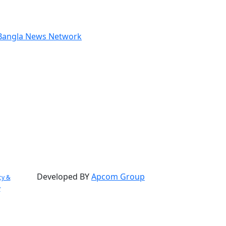
Developed BY
Apcom Group
cy &
y