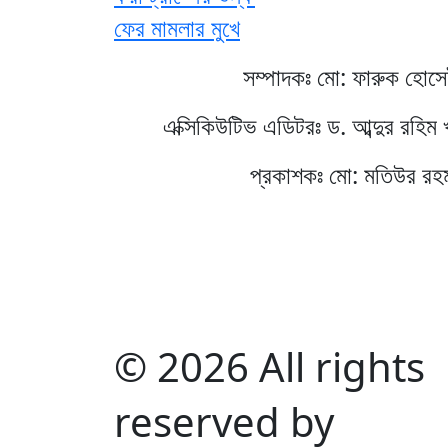
ফের মামলার মুখে
সম্পাদকঃ মো: ফারুক হোস
এক্সিকিউটিভ এডিটরঃ ড. আব্দুর রহিম 
প্রকাশকঃ মো: মতিউর রহ
© 2026 All rights
reserved by