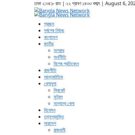
ঢাকা
২:৩৪:৯ রাত
|
২২ শ্রাবণ ১৪৩৩ বঙ্গাব্দ | August 6, 20
প্রচ্ছদ
সর্বশেষ নিউজ
বাংলাদেশ
জাতীয়
অপরাধ
অর্থনীতি
বিশেষ প্রতিবেদন
রাজনীতি
আন্তর্জাতিক
খেলাধুলা
ক্রিকেট
ফুটবল
অন্যান্য খেলা
বিনোদন
তথ্যপ্রযুক্তি
সারাদেশ
রাজধানী