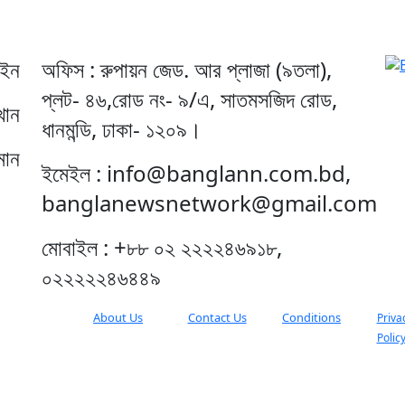
েইন
অফিস : রুপায়ন জেড. আর প্লাজা (৯তলা),
প্লট- ৪৬,রোড নং- ৯/এ, সাতমসজিদ রোড,
খান
ধানমন্ডি, ঢাকা- ১২০৯।
মান
ইমেইল : info@banglann.com.bd,
banglanewsnetwork@gmail.com
মোবাইল : +৮৮ ০২ ২২২২৪৬৯১৮,
০২২২২২৪৬৪৪৯
About Us
Contact Us
Conditions
Priva
Polic