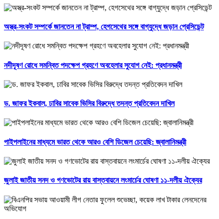
অস্ত্র-সংকট সম্পর্কে জানতেন না ট্রাম্প, হেগসেথের সঙ্গে বাগ্‌যুদ্ধে জড়ান প্রেসিডেন্ট
নদীদূষণ রোধে সমন্বিত পদক্ষেপ গ্রহণে অবহেলার সুযোগ নেই: প্রধানমন্ত্রী
ড. জাফর ইকবাল, ঢাবির সাবেক ভিসির বিরুদ্ধে তদন্ত প্রতিবেদন দাখিল
পাইপলাইনের মাধ্যমে ভারত থেকে আরও বেশি ডিজেল চেয়েছি: জ্বালানিমন্ত্রী
জুলাই জাতীয় সনদ ও গণভোটের রায় বাস্তবায়নে লংমার্চের ঘোষণা ১১-দলীয় ঐক্যের