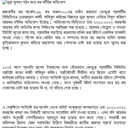
রাজধানীর কর সার্কেল-১৬, কর অঞ্চল-০১-এর অধীন করদাতা ভেনচুরা প্রপার্টিজ
লিমিটেডের চেয়ারম্যান কাজী শাকিবুল করিমের বিরুদ্ধে ভুয়া মূলধন দেখিয়ে বিপুল পরিমাণ
আয়কর ফাঁকির অভিযোগ উঠেছে। অভিযোগের ভিত্তিতে তার ২০২১-২০২২ করবর্ষের
আয়কর নথি অডিটের জন্য নির্বাচনের প্রক্রিয়া শুরু হয়েছে। আয়কর গোয়েন্দা ও তদন্ত
ইউনিট সূত্রে জানা যায়, প্রাথমিক যাচাইয়ে করদাতার দাখিল করা রিটার্নে একাধিক অসঙ্গতি
পাওয়া গেছে। বিশেষ করে ঘোষিত আয় ও সম্পদের মধ্যে বড় ধরনের অমিল থাকায়
কৃত্রিমভাবে মূলধন বাড়িয়ে করযোগ্য আয় গোপনের চেষ্টা করা হয়েছে বলে সন্দেহ করা
হচ্ছে।
২০০৪ সালে স্থপতি রাশেদ ইকবালের সঙ্গে যৌথভাবে ভেনচুরা প্রপার্টিজ লিমিটেড
প্রতিষ্ঠা করেন কাজী শাকিবুল করিম। প্রতিষ্ঠানটি দীর্ঘদিন ধরে রিয়েল এস্টেট খাতে
কার্যক্রম চালিয়ে আসছে। তদন্ত সংশ্লিষ্ট সূত্র জানায়, অতীত করবর্ষের নথিতে টেম্পারিং
ও জালিয়াতির অভিযোগও পাওয়া গেছে। ফলে পূর্ববর্তী রিটার্ন সংশোধন করে কর কম
দেখানোর চেষ্টা করা হয়েছে কি না, তা খতিয়ে দেখা হচ্ছে।
এ প্রেক্ষিতে সংশ্লিষ্ট কর সার্কেল থেকে অডিট সংক্রান্ত কাগজপত্র এবং ২০২১-২০২২
করবর্ষের খসড়া কর নির্ধারণী আদেশের সত্যায়িত কপি চাওয়া হয়েছে। এসব নথি আয়কর
আইন অনুযায়ী গোপনীয়ভাবে প্রস্তুত করা হয়েছে বলে জানা গেছে। সহকারী কর
কমিশনার রিফাত রেজা স্বাক্ষরিত চিঠিতে বিষয়টিকে জাতীয় রাজস্ব স্বার্থে অত্যন্ত
গুরুত্বপূর্ণ উল্লেখ করে দ্রুত নথি সরবরাহের নির্দেশ দেওয়া হয়েছে।