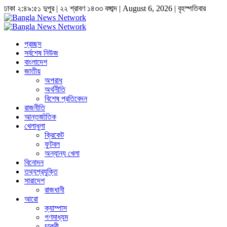
ঢাকা
২:৪৯:৫২ দুপুর
|
২২ শ্রাবণ ১৪৩৩ বঙ্গাব্দ | August 6, 2026
|
বৃহস্পতিবার
প্রচ্ছদ
সর্বশেষ নিউজ
বাংলাদেশ
জাতীয়
অপরাধ
অর্থনীতি
বিশেষ প্রতিবেদন
রাজনীতি
আন্তর্জাতিক
খেলাধুলা
ক্রিকেট
ফুটবল
অন্যান্য খেলা
বিনোদন
তথ্যপ্রযুক্তি
সারাদেশ
রাজধানী
আরো
ক্যাম্পাস
গণমাধ্যম
চাকুরী