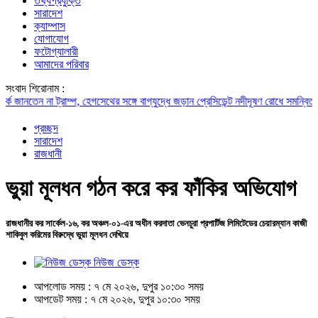
তথ্যপ্রযুক্তি
সারাদেশ
ক্যাম্পাস
যোগাযোগ
ফটোগ্যালারী
আমাদের পরিবার
সংবাদ শিরোনাম :
নতেন না ট্রাম্প, হেগসেথের সঙ্গে বাগ্‌যুদ্ধে জড়ান প্রেসিডেন্ট
নদীদূষণ রোধে সমন্বিত পদক্ষেপ
প্রচ্ছদ
সারাদেশ
রাজধানী
ভুয়া মূলধন গঠন করে কর ফাঁকির অভিযোগ
রাজধানীর কর সার্কেল-১৬, কর অঞ্চল-০১-এর অধীন করদাতা ভেনচুরা প্রপার্টিজ লিমিটেডের চেয়ারম্যান কাজী
শাকিবুল করিমের বিরুদ্ধে ভুয়া মূলধন দেখিয়ে
নিউজ ডেস্ক
আপলোড সময় : ৭ মে ২০২৬, দুপুর ১০:৩০ সময়
আপডেট সময় : ৭ মে ২০২৬, দুপুর ১০:৩০ সময়