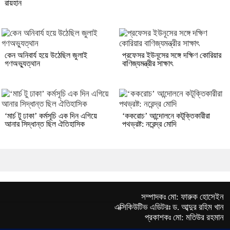
রায়হান
কেন অনিবার্য হয়ে উঠেছিল জুলাই
প্রফেসর ইউনূসের সঙ্গে দক্ষিণ কোরিয়ার
গণঅভ্যুত্থান
বাণিজ্যমন্ত্রীর সাক্ষাৎ
‘মার্চ টু ঢাকা’ কর্মসূচি এক দিন এগিয়ে
‘ককরোচ’ আন্দোলনে কটূক্তিকারীরা
আনার সিদ্ধান্ত ছিল ঐতিহাসিক
পথভ্রষ্ট: নরেন্দ্র মোদি
সম্পাদকঃ মো: ফারুক হোসেইন
এক্সিকিউটিভ এডিটরঃ ড. আব্দুর রহিম খান
প্রকাশকঃ মো: মতিউর রহমান