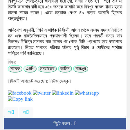
মিরপুর-১০ গোলচত্বরে গুলিবিদ্ধ হয়ে মো. সাগর নিহত হন। পরে তার মা
বিউটি আক্তার বাদী হয়ে ২৪৩ জনকে আসামি করে মিরপুর মডেল থানায় হত্যা
মামলা দায়ের করেন। এতে মমতাজ বেগম ৪৯ নম্বর আসামি হিসেবে
অন্তর্ভুক্ত।
অভিযোগ অনুযায়ী, তিনি একাধিক নির্বাচনী আসন থেকে সংসদ সদস্য নির্বাচিত
হন এবং রাজনৈতিকভাবে প্রভাবশালী ছিলেন। তবে পরবর্তী সময়ে তার
বিরুদ্ধে বিভিন্ন মামলায় নাম আসার পর থেকে তিনি গ্রেপ্তার হয়ে কারাগারে
রয়েছেন। নিহত সাগরের পরিবার ঘটনার সুষ্ঠু বিচার ও দোষীদের সর্বোচ্চ
শাস্তির দাবি জানিয়েছে।
বিষয়:
সাবেক
এমপি
মমতাজের
জামিন
নামঞ্জুর
নিউজটি আপডেট করেছেন: নিউজ ডেস্ক।
অ
অ
প্রিন্ট করুন :