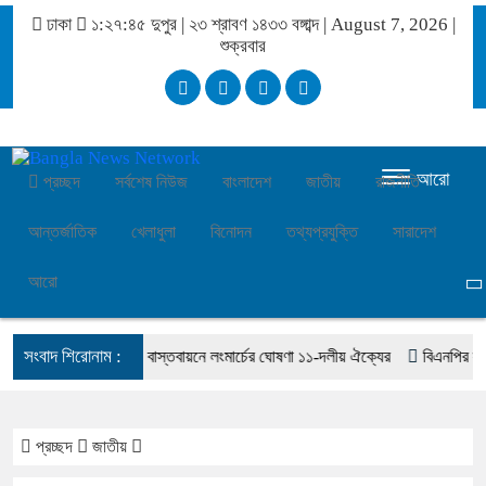
ঢাকা
১:২৭:৪৬ দুপুর
|
২৩ শ্রাবণ ১৪৩৩ বঙ্গাব্দ | August 7, 2026
|
শুক্রবার
আরো
প্রচ্ছদ
সর্বশেষ নিউজ
বাংলাদেশ
জাতীয়
রাজনীতি
আন্তর্জাতিক
খেলাধুলা
বিনোদন
তথ্যপ্রযুক্তি
সারাদেশ
আরো
সংবাদ শিরোনাম :
নদ ও গণভোটের রায় বাস্তবায়নে লংমার্চের ঘোষণা ১১-দলীয় ঐক্যের
বিএনপির সভায় আও
প্রচ্ছদ
জাতীয়