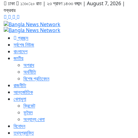
ঢাকা
১:৩০:২০ রাত
|
২৩ শ্রাবণ ১৪৩৩ বঙ্গাব্দ | August 7, 2026
|
শুক্রবার
প্রচ্ছদ
সর্বশেষ নিউজ
বাংলাদেশ
জাতীয়
অপরাধ
অর্থনীতি
বিশেষ প্রতিবেদন
রাজনীতি
আন্তর্জাতিক
খেলাধুলা
ক্রিকেট
ফুটবল
অন্যান্য খেলা
বিনোদন
তথ্যপ্রযুক্তি