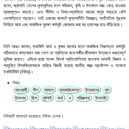
বলেন, জ্বালানি তেলের মূল্যবৃদ্ধির ফলে পরিবহন, কৃষি ও উৎপাদন খরচ বেড়ে যাওয়ায়
দ্রব্যমূল্যও বাড়ছে। এতে সীমিত ও নিম্ন-মধ্যবিত্ত আয়ের মানুষ সবচেয়ে বেশি
ভোগান্তিতে পড়ছেন। তাই এবারের বাজেটে মূল্যস্ফীতি নিয়ন্ত্রণ, অর্থনৈতিক শৃঙ্খলা
ফিরিয়ে আনা এবং সামাজিক সুরক্ষা কর্মসূচি জোরদার করা বড় চ্যালেঞ্জ হয়ে দাঁড়িয়েছে।
তিনি আরও জানান, ফ্যামিলি কার্ড ও কৃষক কার্ডের মতো সামাজিক নিরাপত্তা কর্মসূচি
সঠিকভাবে বাস্তবায়ন করা গেলে তা প্রান্তিক জনগোষ্ঠীর জীবনমান উন্নয়নে গুরুত্বপূর্ণ
ভূমিকা রাখবে। এদিকে ছায়া সংসদ বিতর্ক প্রতিযোগিতায় মাওলানা ভাসানী বিজ্ঞান ও
প্রযুক্তি বিশ্ববিদ্যালয়কে হারিয়ে বিজয়ী হয়েছে জাতীয় বস্ত্র প্রকৌশল ও গবেষণা
ইনস্টিটিউট (নিটার)।
বিষয়:
আওয়ামী
লীগ
আমলে
অবকাঠামোগত
উন্নয়নের
মূল
উদ্দেশ্য
ছিল
লুটপাট
অর্থ
ও
পরিকল্পনা
উপদেষ্টা
নিউজটি আপডেট করেছেন: নিউজ ডেস্ক।