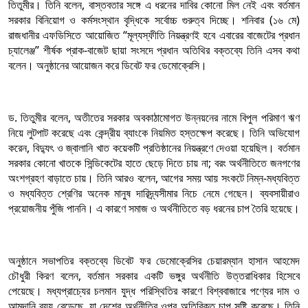
তিতুমীর। তিনি বলেন, বাস্তবতার সঙ্গে এ ধরনের দাবির কোনো মিল নেই এবং বর্তমান
সরকার বিনিয়োগ ও কর্মসংস্থান বৃদ্ধিকে সর্বোচ্চ গুরুত্ব দিচ্ছে। শনিবার (১৬ মে)
রাজধানীর এফডিসিতে আয়োজিত “মূল্যস্ফীতি নিয়ন্ত্রণই হবে এবারের বাজেটের প্রধান
চ্যালেঞ্জ” শীর্ষক প্রাক-বাজেট ছায়া সংসদে প্রধান অতিথির বক্তব্যে তিনি এসব কথা
বলেন। অনুষ্ঠানের আয়োজন করে ডিবেট ফর ডেমোক্রেসি।
ড. তিতুমীর বলেন, অতীতের সরকার অবকাঠামোগত উন্নয়নের নামে বিপুল পরিমাণ ঋণ
নিয়ে লুটপাট করেছে এবং কেন্দ্রীয় ব্যাংকে নিয়মিত হস্তক্ষেপ করেছে। তিনি অভিযোগ
করেন, বিদ্যুৎ ও জ্বালানি খাত কয়েকটি প্রতিষ্ঠানের নিয়ন্ত্রণে দেওয়া হয়েছিল। বর্তমান
সরকার কোনো খাতকে সিন্ডিকেটের হাতে ছেড়ে দিতে চায় না; বরং অর্থনীতিতে জনগণের
অংশগ্রহণ বাড়াতে চায়। তিনি আরও বলেন, আগের সময় আয় সংকটে নিম্ন-মধ্যবিত্ত
ও মধ্যবিত্ত শ্রেণির অনেক মানুষ দারিদ্র্যসীমার নিচে নেমে গেছেন। ব্যবসায়ীরাও
প্রয়োজনীয় পুঁজি পাননি। এ কারণে সমাজ ও অর্থনীতিতে বড় ধরনের চাপ তৈরি হয়েছে।
অনুষ্ঠানে সভাপতির বক্তব্যে ডিবেট ফর ডেমোক্রেসির চেয়ারম্যান হাসান আহমেদ
চৌধুরী কিরণ বলেন, বর্তমান সরকার একটি ভঙ্গুর অর্থনীতি উত্তরাধিকার হিসেবে
পেয়েছে। মধ্যপ্রাচ্যের চলমান যুদ্ধ পরিস্থিতির কারণে বিশ্ববাজারে পণ্যের দাম ও
আমদানি ব্যয় বেড়েছে, যা দেশের অর্থনীতির ওপর অতিরিক্ত চাপ সৃষ্টি করেছে। তিনি