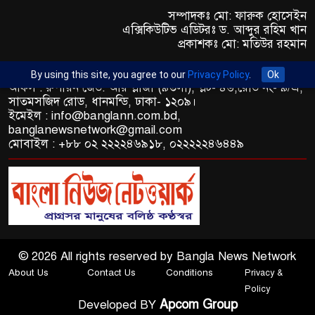
সম্পাদকঃ মো: ফারুক হোসেইন
এক্সিকিউটিভ এডিটরঃ ড. আব্দুর রহিম খান
প্রকাশকঃ মো: মতিউর রহমান
By using this site, you agree to our
Privacy Policy
.
Ok
অফিস : রুপায়ন জেড. আর প্লাজা (৯তলা), প্লট- ৪৬,রোড নং- ৯/এ,
সাতমসজিদ রোড, ধানমন্ডি, ঢাকা- ১২০৯।
ইমেইল : info@banglann.com.bd,
banglanewsnetwork@gmail.com
মোবাইল : +৮৮ ০২ ২২২২৪৬৯১৮, ০২২২২২৪৬৪৪৯
© 2026 All rights reserved by Bangla News Network
About Us
Contact Us
Conditions
Privacy &
Policy
Apcom Group
Developed BY