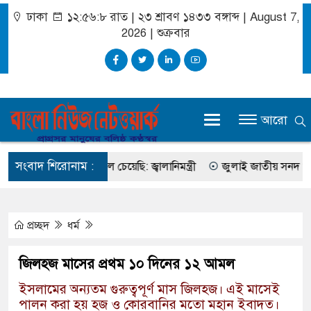
ঢাকা
১২:৫৬:৮ রাত
|
২৩ শ্রাবণ ১৪৩৩ বঙ্গাব্দ | August 7,
2026
|
শুক্রবার
আরো
সংবাদ শিরোনাম :
রও বেশি ডিজেল চেয়েছি: জ্বালানিমন্ত্রী
জুলাই জাতীয় সনদ ও গণভোটের র
প্রচ্ছদ
ধর্ম
জিলহজ মাসের প্রথম ১০ দিনের ১২ আমল
ইসলামের অন্যতম গুরুত্বপূর্ণ মাস জিলহজ। এই মাসেই
পালন করা হয় হজ ও কোরবানির মতো মহান ইবাদত।