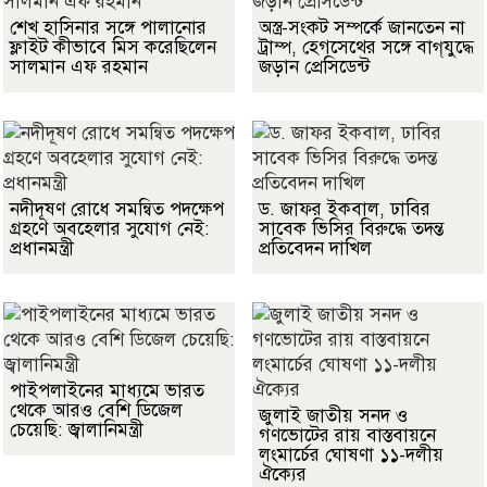
শেখ হাসিনার সঙ্গে পালানোর
অস্ত্র-সংকট সম্পর্কে জানতেন না
ফ্লাইট কীভাবে মিস করেছিলেন
ট্রাম্প, হেগসেথের সঙ্গে বাগ্‌যুদ্ধে
সালমান এফ রহমান
জড়ান প্রেসিডেন্ট
নদীদূষণ রোধে সমন্বিত পদক্ষেপ
ড. জাফর ইকবাল, ঢাবির
গ্রহণে অবহেলার সুযোগ নেই:
সাবেক ভিসির বিরুদ্ধে তদন্ত
প্রধানমন্ত্রী
প্রতিবেদন দাখিল
পাইপলাইনের মাধ্যমে ভারত
থেকে আরও বেশি ডিজেল
জুলাই জাতীয় সনদ ও
চেয়েছি: জ্বালানিমন্ত্রী
গণভোটের রায় বাস্তবায়নে
লংমার্চের ঘোষণা ১১-দলীয়
ঐক্যের