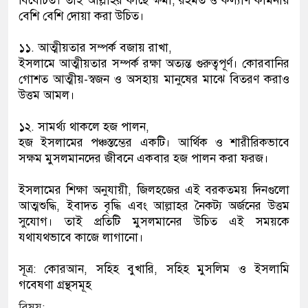
বিবেচিত। তাই আল্লাহর কাছে ক্ষমা, রহমত ও কল্যাণ কামনায়
বেশি বেশি দোয়া করা উচিত।
১১. আত্মীয়তার সম্পর্ক বজায় রাখা,
ইসলামে আত্মীয়তার সম্পর্ক রক্ষা অত্যন্ত গুরুত্বপূর্ণ। কোরবানির
গোশত আত্মীয়-স্বজন ও অসহায় মানুষের মাঝে বিতরণ করাও
উত্তম আমল।
১২. সামর্থ্য থাকলে হজ পালন,
হজ ইসলামের পঞ্চস্তম্ভের একটি। আর্থিক ও শারীরিকভাবে
সক্ষম মুসলমানদের জীবনে একবার হজ পালন করা ফরজ।
ইসলামের শিক্ষা অনুযায়ী, জিলহজের এই বরকতময় দিনগুলো
আত্মশুদ্ধি, ইবাদত বৃদ্ধি এবং আল্লাহর নৈকট্য অর্জনের উত্তম
সুযোগ। তাই প্রতিটি মুসলমানের উচিত এই সময়কে
যথাযথভাবে কাজে লাগানো।
সূত্র: কোরআন, সহিহ বুখারি, সহিহ মুসলিম ও ইসলামি
গবেষণা গ্রন্থসমূহ
বিষয়: