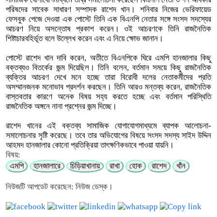
পরিষদের সাবেক সাধারণ সম্পাদক রাশেদ খান। শনিবার নিজের ভেরিফায়েড
ফেসবুক পেজে দেওয়া এক পোস্টে তিনি এক বিএনপি নেতার সঙ্গে সংসদ সদস্যের
আচরণ নিয়ে অসন্তোষ প্রকাশ করেন। ওই আচরণকে তিনি রাজনৈতিক
শিষ্টাচারবহির্ভূত বলে উল্লেখ করেন এবং এ নিয়ে ক্ষোভ জানান।
পোস্টে রাশেদ খান দাবি করেন, অতীতে বিএনপিকে ঘিরে এমপি হানজালার কিছু
বক্তব্যও বিতর্কের জন্ম দিয়েছিল। তিনি বলেন, বর্তমান সময়ে কিছু রাজনৈতিক
ব্যক্তির আচরণ দেখে মনে হচ্ছে তারা বিরোধী দলের নেতাকর্মীদের প্রতি
অসম্মানজনক মনোভাব প্রদর্শন করছেন। তিনি আরও মন্তব্য করেন, রাজনৈতিক
বাস্তবতার কারণে অনেক বিষয় সহ্য করতে হচ্ছে এবং বর্তমান পরিস্থিতি
রাজনৈতিক অঙ্গনে নানা প্রশ্নের জন্ম দিচ্ছে।
রাশেদ খানের এই বক্তব্য সামাজিক যোগাযোগমাধ্যমে ব্যাপক আলোচনা-
সমালোচনার সৃষ্টি করেছে। তবে তার অভিযোগের বিষয়ে সংসদ সদস্য সাইদ উদ্দিন
আহমদ হানজালার কোনো প্রতিক্রিয়া তাৎক্ষণিকভাবে পাওয়া যায়নি।
বিষয়:
এমপি
হানজালারে
চিড়িয়াখানায়
রাখা
হোক
রাশেদ
খাঁন
নিউজটি আপডেট করেছেন: নিউজ ডেস্ক।