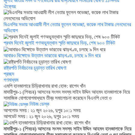
জুলাই জাতীয় সনদ ও গণভোটের রায় বাস্তবায়নে লংমার্চের ঘোষণা ১১-দলীয়
ঐক্যের
বিএনপির সভায় আওয়ামী লীগ নেতার ফুলেল শুভেচ্ছা, কয়েক লাখ টাকার লেনদেনের
অভিযোগ
প্রথম দিনেই জুলাই গণঅভ্যুত্থান স্মৃতি জাদুঘরে ভিড়, শেষ ৯০০ টিকিট
আবারও বিক্ষোভে উত্তাল ভারতের ঝাড়খণ্ড, চলছে ৯ দিন ধরে
রাষ্ট্রপতি নির্বাচনের চূড়ান্ত তারিখ ঘোষণা
প্রচ্ছদ
গণমাধ্যম
এমপি হানজালারে চিড়িয়াখানায় রাখা হোক: রাশেদ খাঁন
মাদারীপুর-১ (শিবচর) আসনের সংসদ সদস্য সাইদ উদ্দিন আহমদ হানজালাকে নিয়ে
সামাজিক যোগাযোগমাধ্যমে তীব্র সমালোচনা করেছেন বিএনপি নেতা ও
নিউজ ডেস্ক
আপলোড সময় : ২১ জুন ২০২৬, দুপুর ১০:১ সময়
আপডেট সময় : ২১ জুন ২০২৬, দুপুর ১০:১ সময়
মাদারীপুর-১ (শিবচর) আসনের সংসদ সদস্য সাইদ উদ্দিন আহমদ হানজালাকে নিয়ে
সামাজিক যোগাযোগমাধ্যমে তীব্র সমালোচনা করেছেন বিএনপি নেতা ও গণ অধিকার