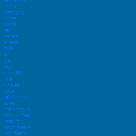
অন্যান্য খেলা
বিনোদন
তথ্যপ্রযুক্তি
সারাদেশ
রাজধানী
আরো
ক্যাম্পাস
গণমাধ্যম
চাকুরী
ধর্ম
কৃষি
ফিচার
লাইফস্টাইল
ভ্রমণ
সম্পাদকীয়
স্বাস্থ্য
আইন আদালত
মতামত
শিক্ষা ও সংস্কৃতি
ব্যবসা ও বাণিজ্য
শেয়ার বাজার
প্রবাসে বাংলাদেশ
প্রেস বিজ্ঞপ্তি