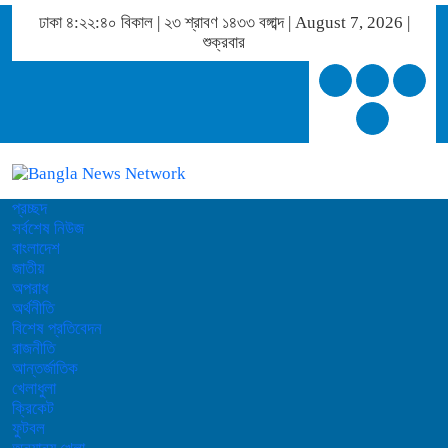
ঢাকা
৪:২২:৪০ বিকাল
|
২৩ শ্রাবণ ১৪৩৩ বঙ্গাব্দ | August 7, 2026
|
শুক্রবার
প্রচ্ছদ
সর্বশেষ নিউজ
বাংলাদেশ
জাতীয়
অপরাধ
অর্থনীতি
বিশেষ প্রতিবেদন
রাজনীতি
আন্তর্জাতিক
খেলাধুলা
ক্রিকেট
ফুটবল