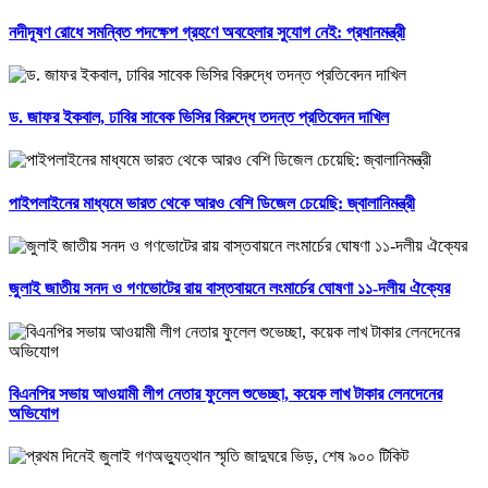
নদীদূষণ রোধে সমন্বিত পদক্ষেপ গ্রহণে অবহেলার সুযোগ নেই: প্রধানমন্ত্রী
ড. জাফর ইকবাল, ঢাবির সাবেক ভিসির বিরুদ্ধে তদন্ত প্রতিবেদন দাখিল
পাইপলাইনের মাধ্যমে ভারত থেকে আরও বেশি ডিজেল চেয়েছি: জ্বালানিমন্ত্রী
জুলাই জাতীয় সনদ ও গণভোটের রায় বাস্তবায়নে লংমার্চের ঘোষণা ১১-দলীয় ঐক্যের
বিএনপির সভায় আওয়ামী লীগ নেতার ফুলেল শুভেচ্ছা, কয়েক লাখ টাকার লেনদেনের
অভিযোগ