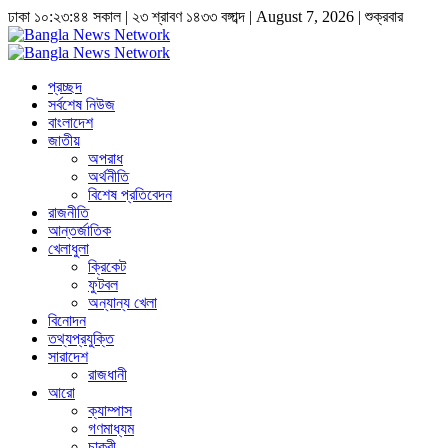
ঢাকা
১০:২৩:৪৪ সকাল
|
২৩ শ্রাবণ ১৪৩৩ বঙ্গাব্দ | August 7, 2026
|
শুক্রবার
প্রচ্ছদ
সর্বশেষ নিউজ
বাংলাদেশ
জাতীয়
অপরাধ
অর্থনীতি
বিশেষ প্রতিবেদন
রাজনীতি
আন্তর্জাতিক
খেলাধুলা
ক্রিকেট
ফুটবল
অন্যান্য খেলা
বিনোদন
তথ্যপ্রযুক্তি
সারাদেশ
রাজধানী
আরো
ক্যাম্পাস
গণমাধ্যম
চাকুরী