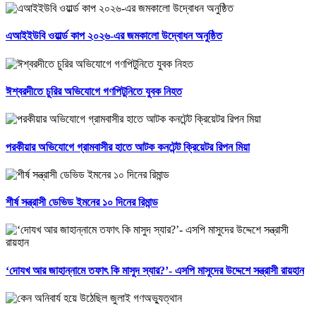
এআইইউবি ওয়ার্ল্ড কাপ ২০২৬-এর জমকালো উদ্বোধন অনুষ্ঠিত
ঈশ্বরদীতে চুরির অভিযোগে গণপিটুনিতে যুবক নিহত
পরকীয়ার অভিযোগে গ্রামবাসীর হাতে আটক কনটেন্ট ক্রিয়েটর রিপন মিয়া
শীর্ষ সন্ত্রাসী ডেভিড ইমনের ১০ দিনের রিমান্ড
‘দোযখ আর জাহান্নামে তফাৎ কি মাসুদ স্যার?’- এসপি মাসুদের উদ্দেশে সন্ত্রাসী রায়হান