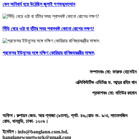
কেন অনিবার্য হয়ে উঠেছিল জুলাই গণঅভ্যুত্থান
সিঁড়ি বেয়ে ওঠা বা হাঁটার সময় শ্বাসকষ্ট কোনো রোগের লক্ষণ?
প্রফেসর ইউনূসের সঙ্গে দক্ষিণ কোরিয়ার বাণিজ্যমন্ত্রীর সাক্ষাৎ
সম্পাদকঃ মো: ফারুক হোসেইন
এক্সিকিউটিভ এডিটরঃ ড. আব্দুর রহিম খান
প্রকাশকঃ মো: মতিউর রহমান
অফিস : রুপায়ন জেড. আর প্লাজা (৯তলা), প্লট- ৪৬,রোড নং- ৯/এ, সাতমসজিদ
রোড, ধানমন্ডি, ঢাকা- ১২০৯।
ইমেইল : info@banglann.com.bd,
banglanewsnetwork@gmail.com