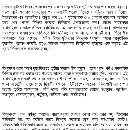
চলমান ফুটবল বিশ্বকাপে একের পর এক জয় তুলে নিয়ে দুর্দান্ত সময় পার করছে ফ্রান্স।
গ্রুপ পর্বে শতভাগ সাফল্যের পর নকআউট পর্বেও নিজেদের শক্তির প্রমাণ দিয়েছে
ইউরোপের এই পরাশক্তি। রাউন্ড অব ৩২-এ সুইডেনকে ৩-০ গোলের ব্যবধানে পরাজিত
করে শেষ ষোলো নিশ্চিত করেছে কিলিয়ান এমবাপ্পেদের দল। মাঠের সাফল্যের
ধারাবাহিকতায় আন্তর্জাতিক র‌্যাংকিংয়েও বড় অগ্রগতি হয়েছে ফরাসিদের। সাম্প্রতিক
ম্যাচগুলোর ফলাফলের ভিত্তিতে হিসাব-নিকাশে দেখা যাচ্ছে, তারা দুই ধাপ এগিয়ে শীর্ষ
অবস্থানে উঠে এসেছে। যদিও বিশ্ব ফুটবলের নিয়ন্ত্রক সংস্থা এখনো আনুষ্ঠানিক
র‌্যাংকিং প্রকাশ করেনি, তবুও সর্বশেষ ফলাফলের ভিত্তিতে ফ্রান্সের এক নম্বরে ওঠা
প্রায় নিশ্চিত বলে মনে করা হচ্ছে।
বিশ্বকাপ শুরুর আগে র‌্যাংকিংয়ের তৃতীয় স্থানে ছিল ফ্রান্স। তবে গ্রুপ পর্ব ও নকআউট
মিলিয়ে টানা চার ম্যাচে জয় পাওয়ায় তাদের পয়েন্ট উল্লেখযোগ্যভাবে বৃদ্ধি পেয়েছে। এই
ধারাবাহিক সাফল্যই তাদের র‌্যাংকিংয়ের শীর্ষে পৌঁছে দিয়েছে। অন্যদিকে, এতদিন শীর্ষে
থাকা আর্জেন্টিনা নেমে গেছে দ্বিতীয় স্থানে। ইউরোপের আরেক শক্তিশালী দল স্পেন
রয়েছে তৃতীয় অবস্থানে। শীর্ষ দশের বাকি স্থানগুলোতে রয়েছে ইংল্যান্ড, ব্রাজিল,
মরক্কো, নেদারল্যান্ডস, পর্তুগাল, মেক্সিকো এবং বেলজিয়াম।
বিশ্বকাপে এখন পর্যন্ত ফ্রান্সের পারফরম্যান্স দেখলে বোঝা যায়, তারা শুধু শিরোপার
দাবিদারই নয়, বরং বর্তমান সময়ে বিশ্বের সবচেয়ে ছন্দে থাকা দলগুলোর একটি।
আক্রমণভাগে কিলিয়ান এমবাপ্পে, উসমান দেম্বেলে ও মাইকেল ওলিসের মতো তারকাদের
দারুণ পারফরম্যান্স দলটিকে আরও আত্মবিশ্বাসী করে তুলেছে। শেষ ষোলোর পথে এগিয়ে