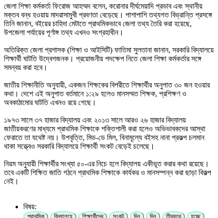
জেলা শিক্ষা কর্মকর্তা ফিরোজ আহম্মদ বলেন, করোনার দীর্ঘমেয়াদি প্রভাব এবং স্থানীয়
মক্তব বন্ধ হওয়ায় মাদরাসামুখী প্রবণতা বেড়েছে। পাশাপাশি তথ্যগত বিভ্রান্তি প্রসঙ্গে
তিনি জানান, বইয়ের চাহিদা মেটাতে প্রাথমিকভাবে জেলা তথ্য তৈরি করা হয়েছে,
উপজেলা পর্যায়ের পূর্ণাঙ্গ তথ্য এখনও সংগ্রহাধীন।
অতিরিক্ত জেলা প্রশাসক (শিক্ষা ও আইসিটি) ফাতিমা সুলতানা জানান, সরকারি বিদ্যালয়ে
শিক্ষার্থী ঘাটতি উদ্বেগজনক। প্রয়োজনীয় পদক্ষেপ নিতে জেলা শিক্ষা কর্মকর্তার সঙ্গে
সমন্বয় করা হবে।
জাতীয় শিক্ষানীতি অনুযায়ী, একজন শিক্ষকের বিপরীতে শিক্ষার্থীর অনুপাত ৩০ জন হওয়ার
কথা। দেশে এই অনুপাত বর্তমানে ১:২৯ হলেও মানসম্মত শিক্ষক, প্রশিক্ষণ ও
অবকাঠামোর ঘাটতি এখনও রয়ে গেছে।
১৯৭৩ সালে ৩৭ হাজার বিদ্যালয় এবং ২০১৩ সালে আরও ২৬ হাজার বিদ্যালয়
জাতীয়করণের মাধ্যমে প্রাথমিক শিক্ষাকে শক্তিশালী করা হলেও অভিভাবকদের আস্থা
ফেরাতে তা যথেষ্ট নয়। উপবৃত্তি, মিড-ডে মিল, বিনামূল্যে বইসহ নানা প্রকল্প চলমান
থাকা সত্ত্বেও সরকারি বিদ্যালয়ে শিক্ষার্থী সংকট বেড়েই চলেছে।
নিয়ম অনুযায়ী শিক্ষার্থীর সংখ্যা ৫০-এর নিচে হলে বিদ্যালয় একীভূত করার কথা রয়েছে।
তবে একটি শিক্ষিত জাতি গঠনে প্রাথমিক শিক্ষাকে কার্যকর ও মানসম্পন্ন করা ছাড়া বিকল্প
নেই।
বিষয়:
প্রাথমিক
বিদ্যালয়ে
শিক্ষার্থীদের
সংকট
দিন
দিন
তীব্রতর
হচ্ছে