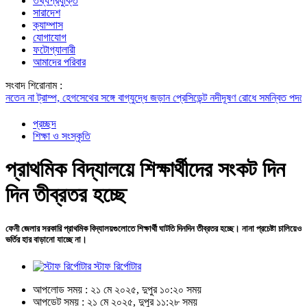
তথ্যপ্রযুক্তি
সারাদেশ
ক্যাম্পাস
যোগাযোগ
ফটোগ্যালারী
আমাদের পরিবার
সংবাদ শিরোনাম :
া ট্রাম্প, হেগসেথের সঙ্গে বাগ্‌যুদ্ধে জড়ান প্রেসিডেন্ট
নদীদূষণ রোধে সমন্বিত পদক্ষেপ গ্রহ
প্রচ্ছদ
শিক্ষা ও সংস্কৃতি
প্রাথমিক বিদ্যালয়ে শিক্ষার্থীদের সংকট দিন
দিন তীব্রতর হচ্ছে
ফেনী জেলার সরকারি প্রাথমিক বিদ্যালয়গুলোতে শিক্ষার্থী ঘাটতি দিনদিন তীব্রতর হচ্ছে। নানা প্রচেষ্টা চালিয়েও
ভর্তির হার বাড়ানো যাচ্ছে না।
স্টাফ রির্পোটার
আপলোড সময় : ২১ মে ২০২৫, দুপুর ১০:২০ সময়
আপডেট সময় : ২১ মে ২০২৫, দুপুর ১১:২৮ সময়