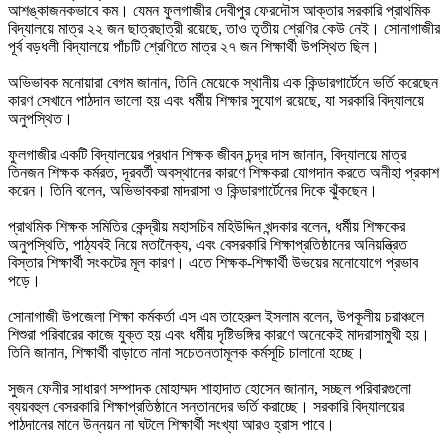
আশঙ্কাজনকভাবে কম। যেমন ফুলগাজীর দেবীপুর ফেরদৌস আক্তার সরকারি প্রাথমিক
বিদ্যালয়ে মাত্র ২২ জন ছাত্রছাত্রী রয়েছে, তাও তৃতীয় শ্রেণির কেউ নেই। সোনাগাজীর
পূর্ব বড়ধলী বিদ্যালয়ে পাঁচটি শ্রেণিতে মাত্র ২৭ জন শিক্ষার্থী উপস্থিত ছিল।
অভিভাবক মনোয়ারা বেগম জানান, তিনি মেয়েকে স্থানীয় এক কিন্ডারগার্টেনে ভর্তি করেছেন
কারণ সেখানে পাঠদান ভালো হয় এবং ধর্মীয় শিক্ষার সুযোগ রয়েছে, যা সরকারি বিদ্যালয়ে
অনুপস্থিত।
ফুলগাজীর একটি বিদ্যালয়ের প্রধান শিক্ষক জীবন চন্দ্র দাস জানান, বিদ্যালয়ে মাত্র
তিনজন শিক্ষক কর্মরত, দূরবর্তী অবস্থানের কারণে শিক্ষকরা যোগদান করতে অনীহা প্রকাশ
করেন। তিনি বলেন, অভিভাবকরা মাদরাসা ও কিন্ডারগার্টেনের দিকে ঝুঁকছেন।
প্রাথমিক শিক্ষক সমিতির কেন্দ্রীয় মহাসচিব মহিউদ্দিন খন্দকার বলেন, ধর্মীয় শিক্ষকের
অনুপস্থিতি, পাঠ্যবই নিয়ে মতানৈক্য, এবং বেসরকারি শিক্ষাপ্রতিষ্ঠানের অনিয়ন্ত্রিত
বিস্তার শিক্ষার্থী সংকটের মূল কারণ। এতে শিক্ষক-শিক্ষার্থী উভয়ের মনোযোগে প্রভাব
পড়ে।
সোনাগাজী উপজেলা শিক্ষা কর্মকর্তা এস এম তাহেরুল ইসলাম বলেন, উপকূলীয় চরাঞ্চলে
শিশুরা পরিবারের কাজে যুক্ত হয় এবং ধর্মীয় দৃষ্টিভঙ্গির কারণে অনেকেই মাদরাসামুখী হয়।
তিনি জানান, শিক্ষার্থী বাড়াতে নানা সচেতনতামূলক কর্মসূচি চালানো হচ্ছে।
সুজন ফেনীর সাধারণ সম্পাদক মোহাম্মদ শাহাদাত হোসেন জানান, সচ্ছল পরিবারগুলো
ব্যয়বহুল বেসরকারি শিক্ষাপ্রতিষ্ঠানে সন্তানদের ভর্তি করাচ্ছে। সরকারি বিদ্যালয়ের
পাঠদানের মানে উন্নয়ন না ঘটলে শিক্ষার্থী সংখ্যা আরও হ্রাস পাবে।