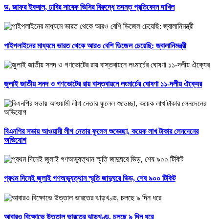
ড. জাফর ইকবাল, ঢাবির সাবেক ভিসির বিরুদ্ধে তদন্ত প্রতিবেদন দাখিল
পাইপলাইনের মাধ্যমে ভারত থেকে আরও বেশি ডিজেল চেয়েছি: জ্বালানিমন্ত্রী
জুলাই জাতীয় সনদ ও গণভোটের রায় বাস্তবায়নে লংমার্চের ঘোষণা ১১-দলীয় ঐক্যের
বিএনপির সভায় আওয়ামী লীগ নেতার ফুলেল শুভেচ্ছা, কয়েক লাখ টাকার লেনদেনের
অভিযোগ
প্রথম দিনেই জুলাই গণঅভ্যুত্থান স্মৃতি জাদুঘরে ভিড়, শেষ ৯০০ টিকিট
আবারও বিক্ষোভে উত্তাল ভারতের ঝাড়খণ্ড, চলছে ৯ দিন ধরে