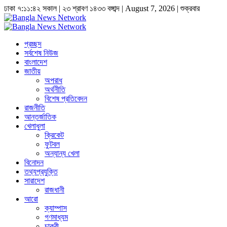
ঢাকা
৭:১১:৪৩ সকাল
|
২৩ শ্রাবণ ১৪৩৩ বঙ্গাব্দ | August 7, 2026
|
শুক্রবার
প্রচ্ছদ
সর্বশেষ নিউজ
বাংলাদেশ
জাতীয়
অপরাধ
অর্থনীতি
বিশেষ প্রতিবেদন
রাজনীতি
আন্তর্জাতিক
খেলাধুলা
ক্রিকেট
ফুটবল
অন্যান্য খেলা
বিনোদন
তথ্যপ্রযুক্তি
সারাদেশ
রাজধানী
আরো
ক্যাম্পাস
গণমাধ্যম
চাকুরী