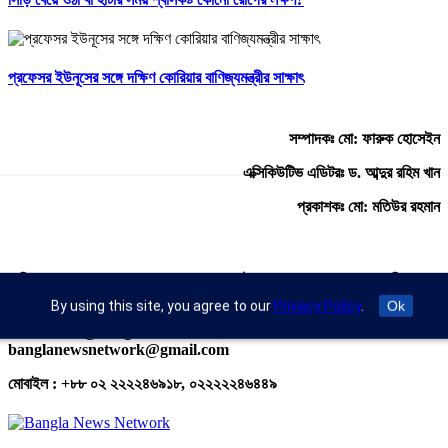
প্রফেসর ইউনূসের সঙ্গে দক্ষিণ কোরিয়ার বাণিজ্যমন্ত্রীর সাক্ষাৎ
সম্পাদকঃ মো: ফারুক হোসেইন
এক্সিকিউটিভ এডিটরঃ ড. আব্দুর রহিম খান
প্রকাশকঃ মো: মতিউর রহমান
অফিস : রুপায়ন জেড. আর প্লাজা (৯তলা), প্লট- ৪৬,রোড নং- ৯/এ, সাতমসজিদ
রোড, ধানমন্ডি, ঢাকা- ১২০৯।
By using this site, you agree to our
Privacy Policy
.
Ok
ইমেইল : info@banglann.com.bd,
banglanewsnetwork@gmail.com
মোবাইল : +৮৮ ০২ ২২২২৪৬৯১৮, ০২২২২২৪৬৪৪৯