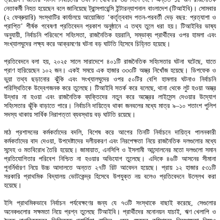
নেতাকর্মী নিহত হয়েছেন বলে জানিয়েছে ট্রান্সপারেন্সি ইন্টারন্যাশনাল বাংলাদেশ (টিআইবি)। সোমবার
(২ ফেব্রুয়ারি) সংস্থাটির কার্যালয়ে আয়োজিত ‘কর্তৃত্ববাদ পতন-পরবর্তী দেড় বছর: প্রত্যাশা ও
প্রাপ্তি’ শীর্ষক গবেষণা প্রতিবেদন প্রকাশ অনুষ্ঠানে এ তথ্য তুলে ধরা হয়। টিআইবির ভাষ্য
অনুযায়ী, নির্বাচনি পরিবেশে সহিংসতা, রাজনৈতিক হয়রানি, সম্ভাব্য প্রার্থীদের ওপর হামলা এবং
সংখ্যালঘুদের লক্ষ্য করে আক্রমণের ঘটনা বড় ঘাটতি হিসেবে চিহ্নিত হয়েছে।
প্রতিবেদনে বলা হয়, ২০২৫ সালে সারাদেশে ৪০১টি রাজনৈতিক সহিংসতার ঘটনা ঘটেছে, যাতে
প্রাণ হারিয়েছেন ১০২ জন। একই সময়ে এক হাজার ৩৩৩টি অস্ত্র নিখোঁজ হয়েছে। ডিপফেক ও
ভুয়া তথ্য ছড়ানোর ঝুঁকি এবং সংখ্যালঘুদের ওপর ৫০টির বেশি হামলার ঘটনাও নির্বাচনি
পরিস্থিতিকে উদ্বেগজনক করে তুলেছে। টিআইবি সতর্ক করে বলেছে, থানা থেকে লুট হওয়া অস্ত্র
উদ্ধার না হওয়া এবং রাজনৈতিক ব্যক্তিদের নতুন করে অস্ত্রের লাইসেন্স দেওয়ার উদ্যোগ
সহিংসতার ঝুঁকি বাড়াতে পারে। নির্বাচনি দায়িত্বে থাকা জনবলের মধ্যে মাত্র ৯–১০ শতাংশ পুলিশ
সদস্য থাকায় সার্বিক নিরাপত্তা ব্যবস্থায় বড় ঘাটতি রয়েছে।
মাঠ প্রশাসনের কর্মকর্তাদের বদলি, বিশেষ করে আগের তিনটি নির্বাচনে দায়িত্ব পালনকারী
কর্মকর্তাদের বাদ দেওয়া, উপদেষ্টাদের দলীয়করণ এবং নিরপেক্ষতা নিয়ে রাজনৈতিক দলগুলোর মধ্যে
সন্দেহ ও মতবিরোধ তৈরি হয়েছে। জামায়াত, এনসিপি ও ইসলামী আন্দোলনের মতো দলগুলো সমান
প্রতিযোগিতার পরিবেশ নিশ্চিত না হওয়ার অভিযোগ তুলেছে। এদিকে ৪৬টি আসনের সীমানা
পুনর্নির্ধারণ নিয়ে উচ্চ আদালতে অন্তত ২৭টি রিট আবেদন হয়েছে। প্রায় ১২ হাজার ৫৩১টি
সরকারি প্রাথমিক বিদ্যালয় ভোটকেন্দ্র হিসেবে উপযুক্ত নয় বলেও প্রতিবেদনে উল্লেখ করা
হয়েছে।
ইসি প্রাথমিকভাবে নির্বাচন পর্যবেক্ষণের জন্য যে ৭৩টি সংস্থাকে বাছাই করেছে, সেগুলোর
অনেকগুলোর সক্ষমতা নিয়ে প্রশ্ন তুলেছে টিআইবি। প্রার্থীদের মনোনয়ন যাচাই, ঋণ খেলাপি ও