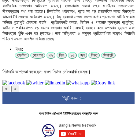
দ্বৈত নাগরিকত্বের ভিত্তিতে প্রার্থিতা বাতিল- এসব ক্ষেত্রে কমিশনের নিরপেক্ষতা নিয়েও
রাজনৈতিক দলগুলোর অভিযোগ রয়েছে। হলফনামায় দেওয়া তথ্য যাচাইয়ের সক্ষমতাতেও
সীমাবদ্ধতার কথা বলা হয়েছে। টিআইবির পর্যবেক্ষণে, প্রায় সব বড় রাজনৈতিক দলের বিরুদ্ধেই
আচরণবিধি লঙ্ঘনের অভিযোগ রয়েছে। কিছু ব্যবস্থা নেওয়া হলেও কঠোর প্রয়োগের ঘাটতি থাকায়
অনিয়ম পুরোপুরি ঠেকানো যায়নি। প্রতিবেদনটি বলছে, নির্বাচন ও গণভোট ব্যবস্থায় প্রযুক্তি,
আইন ও প্রক্রিয়াগত বড় ধরনের সংস্কার জরুরি। এআই ব্যবহার করে অপতথ্য ছড়ানো এবং
নিরাপত্তা ঝুঁকি এখন বড় চ্যালেঞ্জ। নানা অস্থিরতা ও অসুস্থ প্রতিযোগিতা সত্ত্বেও নির্বাচনি
পরিবেশ এখনও আংশিক সক্রিয় রয়েছে।
বিষয়:
তফশিল
ঘোষণার
৩৬
দিনে
১৫
জন
নিহত
টিআইবি
নিউজটি আপডেট করেছেন: বাংলা নিউজ নেটওয়ার্ক ডেস্ক।
অ
অ
প্রিন্ট করুন :
বাংলা নিউজ নেটওয়ার্ক ইউটিউব চ্যানেলে সাবস্ক্রাইব করুন