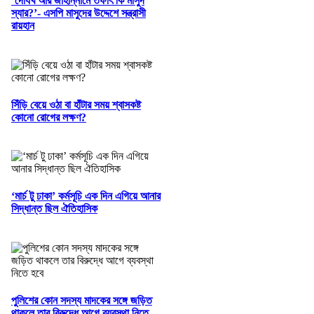
‘দোযখ আর জাহান্নামে তফাৎ কি মাসুদ
স্যার?’- এসপি মাসুদের উদ্দেশে সন্ত্রাসী
রায়হান
সিঁড়ি বেয়ে ওঠা বা হাঁটার সময় শ্বাসকষ্ট
কোনো রোগের লক্ষণ?
‘মার্চ টু ঢাকা’ কর্মসূচি এক দিন এগিয়ে আনার
সিদ্ধান্ত ছিল ঐতিহাসিক
পুলিশের কোন সদস্য মাদকের সঙ্গে জড়িত
থাকলে তার বিরুদ্ধে আগে ব্যবস্থা নিতে