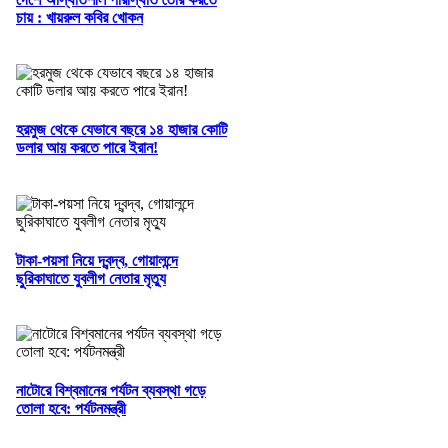
চায় : খায়রুল কবির খোকন
হরমুজ থেকে যেভাবে বছরে ১৪ হাজার কোটি
ডলার আয় করতে পারে ইরান!
টাকা-পয়সা নিয়ে দ্বন্দ্ব, গোয়ালন্দে
ছুরিকাঘাতে যুবলীগ নেতার মৃত্যু
নাটোরে বিশ্বমানের পর্যটন ব্যবস্থা গড়ে
তোলা হবে: পর্যটনমন্ত্রী