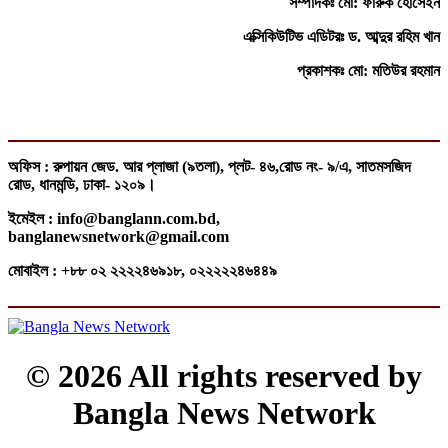
সম্পাদকঃ মো: ফারুক হোসেইন
এক্সিকিউটিভ এডিটরঃ ড. আব্দুর রহিম খান
প্রকাশকঃ মো: মতিউর রহমান
অফিস : রুপায়ন জেড. আর প্লাজা (৯তলা), প্লট- ৪৬,রোড নং- ৯/এ, সাতমসজিদ
রোড, ধানমন্ডি, ঢাকা- ১২০৯।
ইমেইল : info@banglann.com.bd,
banglanewsnetwork@gmail.com
মোবাইল : +৮৮ ০২ ২২২২৪৬৯১৮, ০২২২২২৪৬৪৪৯
© 2026 All rights reserved by
Bangla News Network