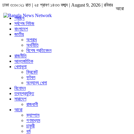
ঢাকা
৩:৩০:২১ রাত
|
২৫ শ্রাবণ ১৪৩৩ বঙ্গাব্দ | August 9, 2026
|
রবিবার
আরো
প্রচ্ছদ
সর্বশেষ নিউজ
বাংলাদেশ
জাতীয়
অপরাধ
অর্থনীতি
বিশেষ প্রতিবেদন
রাজনীতি
আন্তর্জাতিক
খেলাধুলা
ক্রিকেট
ফুটবল
অন্যান্য খেলা
বিনোদন
তথ্যপ্রযুক্তি
সারাদেশ
রাজধানী
আরো
ক্যাম্পাস
গণমাধ্যম
চাকুরী
ধর্ম