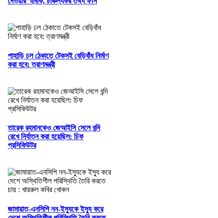
দেওয়ার’ হুমকি, চাঞ্চল্যকর তথ্য ফাঁস
পাহাড়ি ঢল ঠেকাতে টেকসই বেড়িবাঁধ নির্মাণ
করা হবে: ত্রাণমন্ত্রী
তারেক রহমানকেও জেআইসি সেলে বন্দি
রেখে নির্যাতন করা হয়েছিল: চিফ
প্রসিকিউটর
জামায়াত-এনসিপি নন-ইস্যুকে ইস্যু করে
দেশে অস্থিতিশীল পরিস্থিতি তৈরি করতে