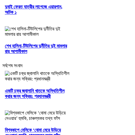
দুবাই ফেরত যাত্রীর লাগেজে এয়ারগান,
আটক ১
শেখ হাসিনা-টিউলিপের দুর্নীতির দুই মামলার
রায় আগামীকাল
সর্বশেষ সংবাদ
একটি চক্র জ্বালানি খাতকে অস্থিতিশীল
করার জন্য সক্রিয়: প্রধানমন্ত্রী
বিশ্বকাপে মেসিকে ‘বোমা মেরে উড়িয়ে