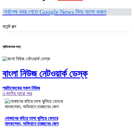
সর্বশেষ খবর পেতে Google News ফিড ফলো করুন
কমেন্ট বক্স
প্রতিবেদকের তথ্য
বাংলা নিউজ নেটওয়ার্ক ডেস্ক
প্রতিবেদকের সকল নিউজ
এ জাতীয় আরো খবর
দোকানের বাইরে তালা ঝুলিয়ে ভেতরে
মাদকসেবন, অভিযানে চারজনের জেল