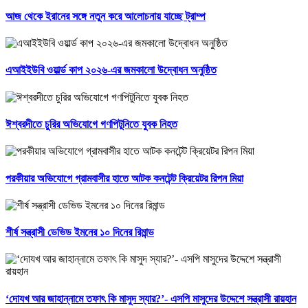
আজ থেকে ইরানের সঙ্গে নতুন করে আলোচনায় যাচ্ছে ট্রাম্প
এআইইউবি ওয়ার্ল্ড কাপ ২০২৬-এর জমকালো উদ্বোধন অনুষ্ঠিত
ঈশ্বরদীতে চুরির অভিযোগে গণপিটুনিতে যুবক নিহত
পরকীয়ার অভিযোগে গ্রামবাসীর হাতে আটক কনটেন্ট ক্রিয়েটর রিপন মিয়া
শীর্ষ সন্ত্রাসী ডেভিড ইমনের ১০ দিনের রিমান্ড
‘দোযখ আর জাহান্নামে তফাৎ কি মাসুদ স্যার?’- এসপি মাসুদের উদ্দেশে সন্ত্রাসী রায়হান