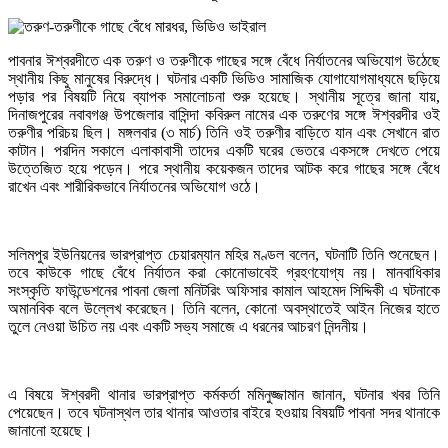
পাবনার ঈশ্বরদীতে এক তরুণ ও তরুণীকে গাছের সঙ্গে বেঁধে নির্যাতনের অভিযোগ উঠেছে
স্থানীয় কিছু মানুষের বিরুদ্ধে। ঘটনার একটি ভিডিও সামাজিক যোগাযোগমাধ্যমে ছড়িয়ে
পড়ার পর বিষয়টি নিয়ে ব্যাপক সমালোচনা শুরু হয়েছে। স্থানীয় সূত্রে জানা যায়,
দিনাজপুরের নবাবগঞ্জ উপজেলার বাসিন্দা কবিরুল নামের এক তরুণের সঙ্গে ঈশ্বরদীর ওই
তরুণীর পরিচয় ছিল। মঙ্গলবার (৩ মার্চ) তিনি ওই তরুণীর বাড়িতে যান এবং সেখানে রাত
কাটান। পরদিন সকালে এলাকাবাসী তাদের একটি ঘরের ভেতরে একসঙ্গে দেখতে পেয়ে
উত্তেজিত হয়ে পড়েন। পরে স্থানীয় কয়েকজন তাদের আটক করে গাছের সঙ্গে বেঁধে
রাখেন এবং শারীরিকভাবে নির্যাতনের অভিযোগ ওঠে।
সলিমপুর ইউনিয়নের ভারপ্রাপ্ত চেয়ারম্যান মহির মণ্ডল বলেন, ঘটনাটি তিনি শুনেছেন।
তবে কাউকে গাছে বেঁধে নির্যাতন করা কোনোভাবেই গ্রহণযোগ্য নয়। মানবাধিকার
সংস্কৃতি ফাউন্ডেশনের পাবনা জেলা মনিটরিং অফিসার কামাল আহমেদ সিদ্দিকী এ ঘটনাকে
অমানবিক বলে উল্লেখ করেছেন। তিনি বলেন, কোনো অবস্থাতেই আইন নিজের হাতে
তুলে নেওয়া উচিত নয় এবং একটি সভ্য সমাজে এ ধরনের আচরণ নিন্দনীয়।
এ বিষয়ে ঈশ্বরদী থানার ভারপ্রাপ্ত কর্মকর্তা মমিনুজ্জামান জানান, ঘটনার খবর তিনি
পেয়েছেন। তবে ঘটনাস্থল তার থানার আওতার বাইরে হওয়ায় বিষয়টি পাবনা সদর থানাকে
জানানো হয়েছে।