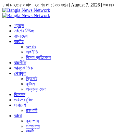
ঢাকা
৮:২৫:৬ সকাল
|
২৩ শ্রাবণ ১৪৩৩ বঙ্গাব্দ | August 7, 2026
|
শুক্রবার
প্রচ্ছদ
সর্বশেষ নিউজ
বাংলাদেশ
জাতীয়
অপরাধ
অর্থনীতি
বিশেষ প্রতিবেদন
রাজনীতি
আন্তর্জাতিক
খেলাধুলা
ক্রিকেট
ফুটবল
অন্যান্য খেলা
বিনোদন
তথ্যপ্রযুক্তি
সারাদেশ
রাজধানী
আরো
ক্যাম্পাস
গণমাধ্যম
চাকুরী