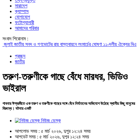
তথ্যপ্রযুক্তি
সারাদেশ
ক্যাম্পাস
যোগাযোগ
ফটোগ্যালারী
আমাদের পরিবার
সংবাদ শিরোনাম :
ই জাতীয় সনদ ও গণভোটের রায় বাস্তবায়নে লংমার্চের ঘোষণা ১১-দলীয় ঐক্যের
বিএনপির সভ
প্রচ্ছদ
জাতীয়
তরুণ-তরুণীকে গাছে বেঁধে মারধর, ভিডিও
ভাইরাল
পাবনার ঈশ্বরদীতে এক তরুণ ও তরুণীকে গাছের সঙ্গে বেঁধে নির্যাতনের অভিযোগ উঠেছে স্থানীয় কিছু মানুষের
বিরুদ্ধে। ঘটনার একটি
নিউজ ডেস্ক
আপলোড সময় : ৫ মার্চ ২০২৬, দুপুর ১২:২৪ সময়
আপডেট সময় : ৫ মার্চ ২০২৬, দুপুর ১২:২৪ সময়