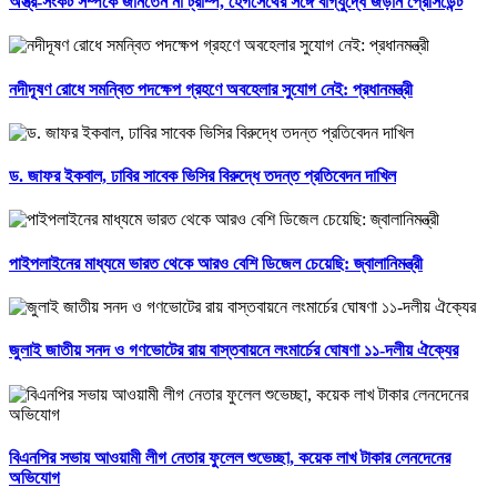
অস্ত্র-সংকট সম্পর্কে জানতেন না ট্রাম্প, হেগসেথের সঙ্গে বাগ্‌যুদ্ধে জড়ান প্রেসিডেন্ট
নদীদূষণ রোধে সমন্বিত পদক্ষেপ গ্রহণে অবহেলার সুযোগ নেই: প্রধানমন্ত্রী
ড. জাফর ইকবাল, ঢাবির সাবেক ভিসির বিরুদ্ধে তদন্ত প্রতিবেদন দাখিল
পাইপলাইনের মাধ্যমে ভারত থেকে আরও বেশি ডিজেল চেয়েছি: জ্বালানিমন্ত্রী
জুলাই জাতীয় সনদ ও গণভোটের রায় বাস্তবায়নে লংমার্চের ঘোষণা ১১-দলীয় ঐক্যের
বিএনপির সভায় আওয়ামী লীগ নেতার ফুলেল শুভেচ্ছা, কয়েক লাখ টাকার লেনদেনের
অভিযোগ