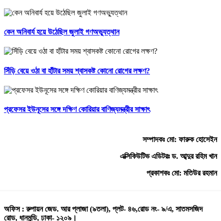
কেন অনিবার্য হয়ে উঠেছিল জুলাই গণঅভ্যুত্থান
সিঁড়ি বেয়ে ওঠা বা হাঁটার সময় শ্বাসকষ্ট কোনো রোগের লক্ষণ?
প্রফেসর ইউনূসের সঙ্গে দক্ষিণ কোরিয়ার বাণিজ্যমন্ত্রীর সাক্ষাৎ
সম্পাদকঃ মো: ফারুক হোসেইন
এক্সিকিউটিভ এডিটরঃ ড. আব্দুর রহিম খান
প্রকাশকঃ মো: মতিউর রহমান
অফিস : রুপায়ন জেড. আর প্লাজা (৯তলা), প্লট- ৪৬,রোড নং- ৯/এ, সাতমসজিদ
রোড, ধানমন্ডি, ঢাকা- ১২০৯।