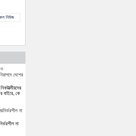
সকল নিউজ
নিকটাত্মীয়দের
র বাইরে, কে
র্ভরশীল না