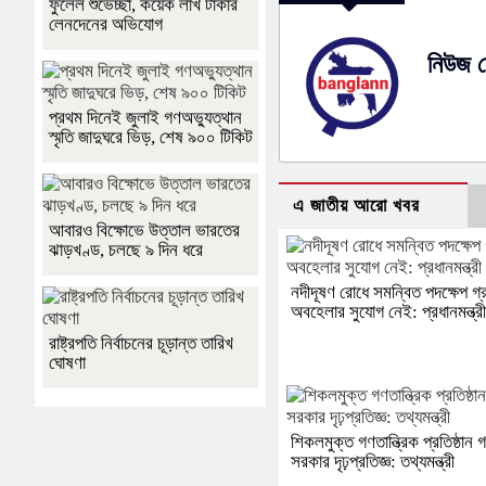
ফুলেল শুভেচ্ছা, কয়েক লাখ টাকার
লেনদেনের অভিযোগ
নিউজ ড
প্রথম দিনেই জুলাই গণঅভ্যুত্থান
স্মৃতি জাদুঘরে ভিড়, শেষ ৯০০ টিকিট
এ জাতীয় আরো খবর
আবারও বিক্ষোভে উত্তাল ভারতের
ঝাড়খণ্ড, চলছে ৯ দিন ধরে
নদীদূষণ রোধে সমন্বিত পদক্ষেপ গ
অবহেলার সুযোগ নেই: প্রধানমন্ত্র
রাষ্ট্রপতি নির্বাচনের চূড়ান্ত তারিখ
ঘোষণা
শিকলমুক্ত গণতান্ত্রিক প্রতিষ্ঠান
সরকার দৃঢ়প্রতিজ্ঞ: তথ্যমন্ত্রী