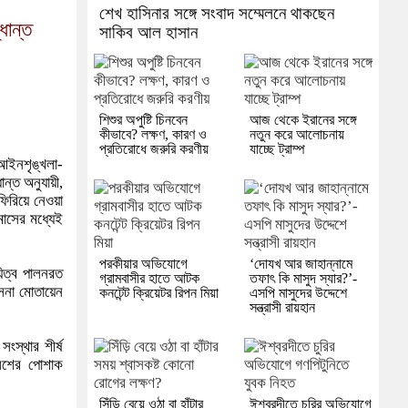
শেখ হাসিনার সঙ্গে সংবাদ সম্মেলনে থাকছেন
ধান্ত
সাকিব আল হাসান
শিশুর অপুষ্টি চিনবেন
আজ থেকে ইরানের সঙ্গে
কীভাবে? লক্ষণ, কারণ ও
নতুন করে আলোচনায়
প্রতিরোধে জরুরি করণীয়
যাচ্ছে ট্রাম্প
 আইনশৃঙ্খলা-
ান্ত অনুযায়ী,
ফিরিয়ে নেওয়া
মাসের মধ্যেই
পরকীয়ার অভিযোগে
‘দোযখ আর জাহান্নামে
য়িত্ব পালনরত
গ্রামবাসীর হাতে আটক
তফাৎ কি মাসুদ স্যার?’-
সেনা মোতায়েন
কনটেন্ট ক্রিয়েটর রিপন মিয়া
এসপি মাসুদের উদ্দেশে
সন্ত্রাসী রায়হান
ংস্থার শীর্ষ
ুলিশের পোশাক
সিঁড়ি বেয়ে ওঠা বা হাঁটার
ঈশ্বরদীতে চুরির অভিযোগে