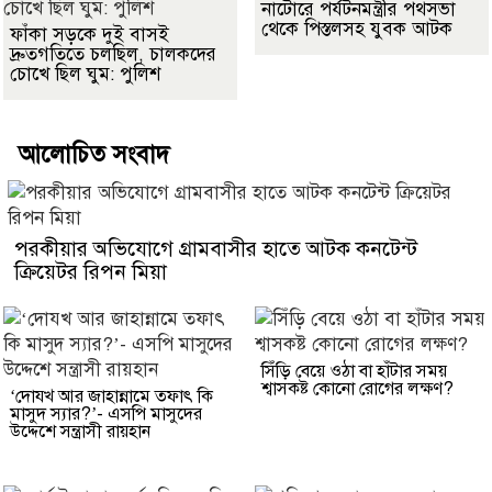
নাটোরে পর্যটনমন্ত্রীর পথসভা
থেকে পিস্তলসহ যুবক আটক
ফাঁকা সড়কে দুই বাসই
দ্রুতগতিতে চলছিল, চালকদের
চোখে ছিল ঘুম: পুলিশ
আলোচিত সংবাদ
পরকীয়ার অভিযোগে গ্রামবাসীর হাতে আটক কনটেন্ট
ক্রিয়েটর রিপন মিয়া
সিঁড়ি বেয়ে ওঠা বা হাঁটার সময়
শ্বাসকষ্ট কোনো রোগের লক্ষণ?
‘দোযখ আর জাহান্নামে তফাৎ কি
মাসুদ স্যার?’- এসপি মাসুদের
উদ্দেশে সন্ত্রাসী রায়হান