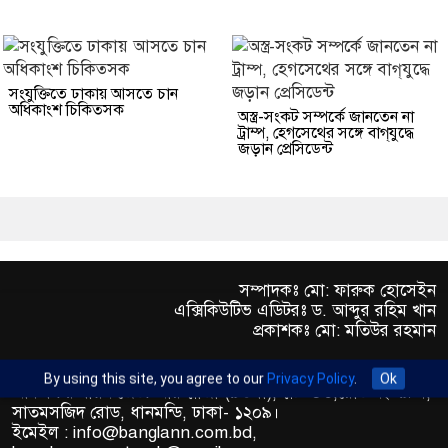
সংযুক্তিতে ঢাকায় আসতে চান
অধিকাংশ চিকিত্সক
অস্ত্র-সংকট সম্পর্কে জানতেন না
ট্রাম্প, হেগসেথের সঙ্গে বাগ্‌যুদ্ধে
জড়ান প্রেসিডেন্ট
সম্পাদকঃ মো: ফারুক হোসেইন
এক্সিকিউটিভ এডিটরঃ ড. আব্দুর রহিম খান
প্রকাশকঃ মো: মতিউর রহমান
By using this site, you agree to our
Privacy Policy
.
Ok
অফিস : রুপায়ন জেড. আর প্লাজা (৯তলা), প্লট- ৪৬,রোড নং- ৯/এ,
সাতমসজিদ রোড, ধানমন্ডি, ঢাকা- ১২০৯।
ইমেইল : info@banglann.com.bd,