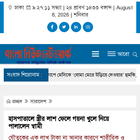
ঢাকা
৯:২৭:১১ সন্ধ্যা
|
২৪ শ্রাবণ ১৪৩৩ বঙ্গাব্দ | August
8, 2026
|
শনিবার
আরো
সংবাদ শিরোনাম :
ধানমন্ত্রী
বিশ্বকাপে মেসিকে ‘বোমা মেরে উড়িয়ে দেওয়ার’ হুমকি, চাঞ্চল্য
প্রচ্ছদ
সারাদেশ
হাসপাতালে স্ত্রীর লাশ ফেলে গয়না খুলে নিয়ে
পালালেন স্বামী
যৌতুকের এক লাখ টাকা না আনার কারণে শারীরিক ও