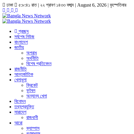
ঢাকা
৫:৮:৪১ রাত
|
২২ শ্রাবণ ১৪৩৩ বঙ্গাব্দ | August 6, 2026
|
বৃহস্পতিবার
প্রচ্ছদ
সর্বশেষ নিউজ
বাংলাদেশ
জাতীয়
অপরাধ
অর্থনীতি
বিশেষ প্রতিবেদন
রাজনীতি
আন্তর্জাতিক
খেলাধুলা
ক্রিকেট
ফুটবল
অন্যান্য খেলা
বিনোদন
তথ্যপ্রযুক্তি
সারাদেশ
রাজধানী
আরো
ক্যাম্পাস
গণমাধ্যম