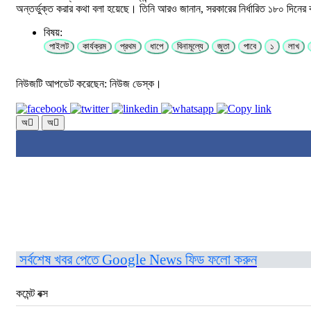
অন্তর্ভুক্ত করার কথা বলা হয়েছে। তিনি আরও জানান, সরকারের নির্ধারিত ১৮০ দিনের কর
বিষয়:
পাইলট
কার্যক্রম
প্রথম
ধাপে
বিনামূল্যে
জুতা
পাবে
১
লাখ
নিউজটি আপডেট করেছেন: নিউজ ডেস্ক।
অ
অ
সর্বশেষ খবর পেতে Google News ফিড ফলো করুন
কমেন্ট বক্স