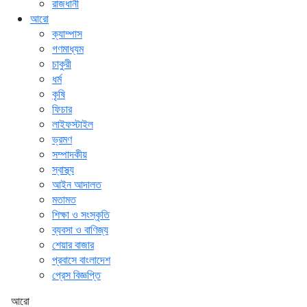
রাজধানী
আরো
ক্যাম্পাস
গণমাধ্যম
চাকুরী
ধর্ম
কৃষি
ফিচার
লাইফস্টাইল
ভ্রমণ
সম্পাদকীয়
স্বাস্থ্য
আইন আদালত
মতামত
শিক্ষা ও সংস্কৃতি
ব্যবসা ও বাণিজ্য
শেয়ার বাজার
প্রবাসে বাংলাদেশ
প্রেস বিজ্ঞপ্তি
আরো