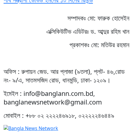
সম্পাদকঃ মো: ফারুক হোসেইন
এক্সিকিউটিভ এডিটরঃ ড. আব্দুর রহিম খান
প্রকাশকঃ মো: মতিউর রহমান
অফিস : রুপায়ন জেড. আর প্লাজা (৯তলা), প্লট- ৪৬,রোড
নং- ৯/এ, সাতমসজিদ রোড, ধানমন্ডি, ঢাকা- ১২০৯।
ইমেইল : info@banglann.com.bd,
banglanewsnetwork@gmail.com
মোবাইল : +৮৮ ০২ ২২২২৪৬৯১৮, ০২২২২২৪৬৪৪৯