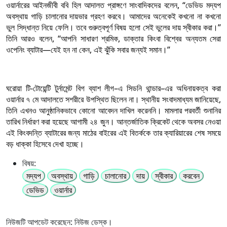
ওয়ার্নারের আইনজীবী ববি হিল আদালত প্রাঙ্গণে সাংবাদিকদের বলেন, “ডেভিড মদ্যপ
অবস্থায় গাড়ি চালানোর দায়ভার গ্রহণ করবে। আমাদের অনেকেই কখনো না কখনো
ভুল সিদ্ধান্ত নিয়ে ফেলি। তবে গুরুত্বপূর্ণ বিষয় হলো সেই ভুলের দায় স্বীকার করা।”
তিনি আরও বলেন, “আপনি সাধারণ শ্রমিক, ডাক্তার কিংবা বিশ্বের অন্যতম সেরা
ওপেনিং ব্যাটার—যেই হন না কেন, এই ঝুঁকি সবার জন্যই সমান।”
ঘরোয়া টি-টোয়েন্টি টুর্নামেন্ট বিগ ব্যাশ লীগ–এ সিডনি থান্ডার–এর অধিনায়কত্ব করা
ওয়ার্নার ৭ মে আদালতে সশরীরে উপস্থিত ছিলেন না। স্থানীয় সংবাদমাধ্যম জানিয়েছে,
তিনি এখনও আনুষ্ঠানিকভাবে কোনো আবেদন দাখিল করেননি। মামলার পরবর্তী শুনানির
তারিখ নির্ধারণ করা হয়েছে আগামী ২৪ জুন। আন্তর্জাতিক ক্রিকেট থেকে অবসর নেওয়া
এই কিংবদন্তি ব্যাটারের জন্য মাঠের বাইরের এই বিতর্ককে তার ক্যারিয়ারের শেষ সময়ে
বড় ধাক্কা হিসেবে দেখা হচ্ছে।
বিষয়:
মদ্যপ
অবস্থায়
গাড়ি
চালানোর
দায়
স্বীকার
করবেন
ডেভিড
ওয়ার্নার
নিউজটি আপডেট করেছেন: নিউজ ডেস্ক।