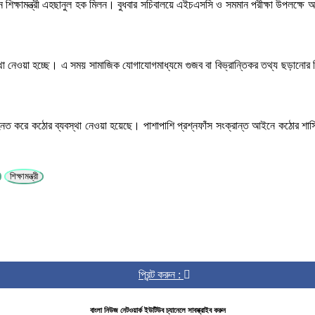
ছেন শিক্ষামন্ত্রী এহছানুল হক মিলন। বুধবার সচিবালয়ে এইচএসসি ও সমমান পরীক্ষা উপলক্ষে 
্থা নেওয়া হচ্ছে। এ সময় সামাজিক যোগাযোগমাধ্যমে গুজব বা বিভ্রান্তিকর তথ্য ছড়ানোর বিষয়
িহ্নিত করে কঠোর ব্যবস্থা নেওয়া হয়েছে। পাশাপাশি প্রশ্নফাঁস সংক্রান্ত আইনে কঠোর শাস্
শিক্ষামন্ত্রী
প্রিন্ট করুন :
বাংলা নিউজ নেটওয়ার্ক ইউটিউব চ্যানেলে সাবস্ক্রাইব করুন