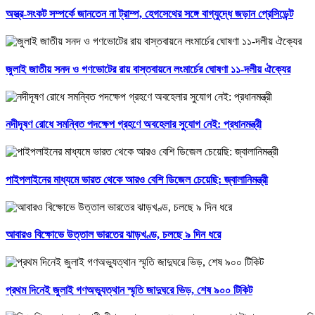
অস্ত্র-সংকট সম্পর্কে জানতেন না ট্রাম্প, হেগসেথের সঙ্গে বাগ্‌যুদ্ধে জড়ান প্রেসিডেন্ট
জুলাই জাতীয় সনদ ও গণভোটের রায় বাস্তবায়নে লংমার্চের ঘোষণা ১১-দলীয় ঐক্যের
নদীদূষণ রোধে সমন্বিত পদক্ষেপ গ্রহণে অবহেলার সুযোগ নেই: প্রধানমন্ত্রী
পাইপলাইনের মাধ্যমে ভারত থেকে আরও বেশি ডিজেল চেয়েছি: জ্বালানিমন্ত্রী
আবারও বিক্ষোভে উত্তাল ভারতের ঝাড়খণ্ড, চলছে ৯ দিন ধরে
প্রথম দিনেই জুলাই গণঅভ্যুত্থান স্মৃতি জাদুঘরে ভিড়, শেষ ৯০০ টিকিট