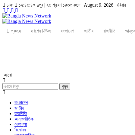
ঢাকা
১২:৪৫:৪৭ দুপুর
|
২৫ শ্রাবণ ১৪৩৩ বঙ্গাব্দ | August 9, 2026
|
রবিবার
প্রচ্ছদ
সর্বশেষ নিউজ
বাংলাদেশ
জাতীয়
রাজনীতি
আন্তর
ার্টার
আরো
খুজুন
বাংলাদেশ
জাতীয়
রাজনীতি
আন্তর্জাতিক
খেলাধুলা
বিনোদন