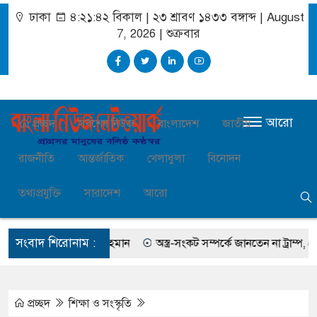
ঢাকা
৪:২১:৪৩ বিকাল
|
২৩ শ্রাবণ ১৪৩৩ বঙ্গাব্দ | August
7, 2026
|
শুক্রবার
আরো
প্রচ্ছদ
সর্বশেষ নিউজ
বাংলাদেশ
জাতীয়
রাজনীতি
আন্তর্জাতিক
খেলাধুলা
বিনোদন
তথ্যপ্রযুক্তি
সারাদেশ
আরো
সংবাদ শিরোনাম :
ছিলেন সালমান এফ রহমান
অস্ত্র-সংকট সম্পর্কে জানতেন না ট্রাম্প, হেগসেথের 
প্রচ্ছদ
শিক্ষা ও সংস্কৃতি