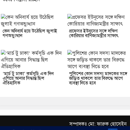
কেন অনিবার্য হয়ে উঠেছিল জুলাই
প্রফেসর ইউনূসের সঙ্গে দক্ষিণ
গণঅভ্যুত্থান
কোরিয়ার বাণিজ্যমন্ত্রীর সাক্ষাৎ
‘মার্চ টু ঢাকা’ কর্মসূচি এক দিন
পুলিশের কোন সদস্য মাদকের সঙ্গে
এগিয়ে আনার সিদ্ধান্ত ছিল
জড়িত থাকলে তার বিরুদ্ধে আগে
ঐতিহাসিক
ব্যবস্থা নিতে হবে
সম্পাদকঃ মো: ফারুক হোসেইন
এক্সিকিউটিভ এডিটরঃ ড. আব্দুর রহিম খান