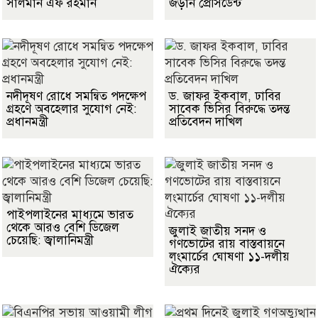
সালমান এফ রহমান
জড়ান প্রেসিডেন্ট
নদীদূষণ রোধে সমন্বিত পদক্ষেপ
ড. জাফর ইকবাল, ঢাবির
গ্রহণে অবহেলার সুযোগ নেই:
সাবেক ভিসির বিরুদ্ধে তদন্ত
প্রধানমন্ত্রী
প্রতিবেদন দাখিল
পাইপলাইনের মাধ্যমে ভারত
থেকে আরও বেশি ডিজেল
জুলাই জাতীয় সনদ ও
চেয়েছি: জ্বালানিমন্ত্রী
গণভোটের রায় বাস্তবায়নে
লংমার্চের ঘোষণা ১১-দলীয়
ঐক্যের