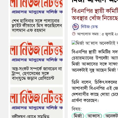
বিএনপির স্থায়ী কমিট
অবস্থার খোঁজ নিয়েছ
শেখ হাসিনার সঙ্গে পালানোর
ফ্লাইট কীভাবে মিস করেছিলেন
নিউজ ডেস্ক
সালমান এফ রহমান
আপলোড সময় : ৫ জুলাই ২০
বিএনপির স্থায়ী কমিটির সদস
চেয়ারম্যানের উপদেষ্টা 
মির্জা আব্বাসের সঙ্গে স
অস্ত্র-সংকট সম্পর্কে জানতেন না
অনেকটাই সুস্থ আছেন মির্জা
ট্রাম্প, হেগসেথের সঙ্গে
বাগ্‌যুদ্ধে জড়ান প্রেসিডেন্ট
তিনি বলেন, চিকিৎসকদের প
আশাবাদী বিএনপির এই জ্যেষ্ঠ
দেশবাসীর কাছে দোয়া চেয
প্রার্থনা করেছেন।
বিষয়:
মির্জা
আব্বাস
অনেকট
নদীদূষণ রোধে সমন্বিত