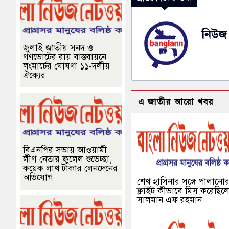
নিউজ 
জুলাই জাতীয় সনদ ও
গণভোটের রায় বাস্তবায়নে
লংমার্চের ঘোষণা ১১-দলীয়
ঐক্যের
এ জাতীয় আরো খবর
বিএনপির সভায় আওয়ামী
লীগ নেতার ফুলেল শুভেচ্ছা,
কয়েক লাখ টাকার লেনদেনের
অভিযোগ
শেখ হাসিনার সঙ্গে পালানো
ফ্লাইট কীভাবে মিস করেছিল
সালমান এফ রহমান