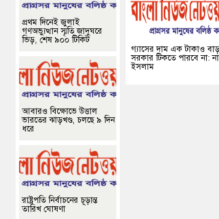
প্রথম দিনেই জুলাই
গণঅভ্যুত্থান স্মৃতি জাদুঘরে
ভিড়, শেষ ৯০০ টিকিট
গ্যাসের দাম এক টাকাও বা
সরকার টিকতে পারবে না: না
ইসলাম
আবারও বিক্ষোভে উত্তাল
ভারতের ঝাড়খণ্ড, চলছে ৯ দিন
ধরে
রাষ্ট্রপতি নির্বাচনের চূড়ান্ত
তারিখ ঘোষণা