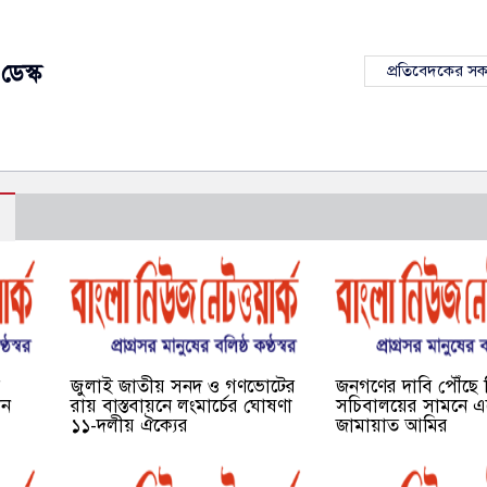
ডেস্ক
প্রতিবেদকের স
র
জুলাই জাতীয় সনদ ও গণভোটের
জনগণের দাবি পৌঁছে 
েন
রায় বাস্তবায়নে লংমার্চের ঘোষণা
সচিবালয়ের সামনে এ
১১-দলীয় ঐক্যের
জামায়াত আমির