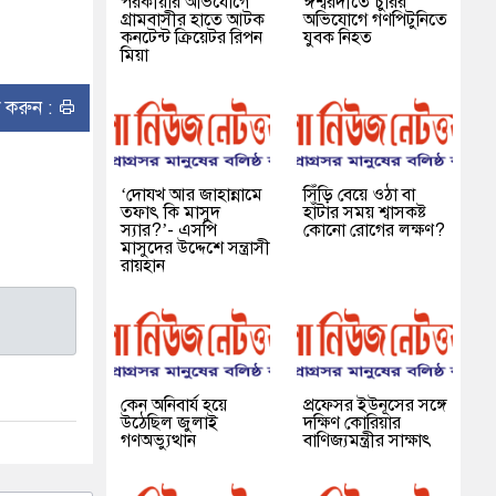
পরকীয়ার অভিযোগে
ঈশ্বরদীতে চুরির
গ্রামবাসীর হাতে আটক
অভিযোগে গণপিটুনিতে
কনটেন্ট ক্রিয়েটর রিপন
যুবক নিহত
মিয়া
ন্ট করুন :
‘দোযখ আর জাহান্নামে
সিঁড়ি বেয়ে ওঠা বা
তফাৎ কি মাসুদ
হাঁটার সময় শ্বাসকষ্ট
স্যার?’- এসপি
কোনো রোগের লক্ষণ?
মাসুদের উদ্দেশে সন্ত্রাসী
রায়হান
কেন অনিবার্য হয়ে
প্রফেসর ইউনূসের সঙ্গে
উঠেছিল জুলাই
দক্ষিণ কোরিয়ার
গণঅভ্যুত্থান
বাণিজ্যমন্ত্রীর সাক্ষাৎ