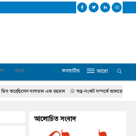
কনভার্টার
েশ
আরো
আরো
রেছিলেন সালমান এফ রহমান
অস্ত্র-সংকট সম্পর্কে জানতেন না ট্রাম্প, হেগসেথ
আলোচিত সংবাদ