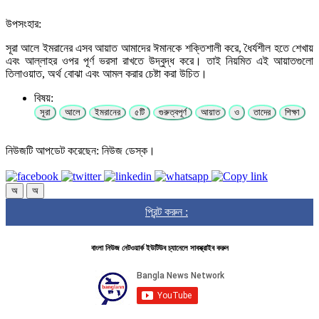
উপসংহার:
সূরা আলে ইমরানের এসব আয়াত আমাদের ঈমানকে শক্তিশালী করে, ধৈর্যশীল হতে শেখায়
এবং আল্লাহর ওপর পূর্ণ ভরসা রাখতে উদ্বুদ্ধ করে। তাই নিয়মিত এই আয়াতগুলো
তিলাওয়াত, অর্থ বোঝা এবং আমল করার চেষ্টা করা উচিত।
বিষয়:
সূরা
আলে
ইমরানের
৫টি
গুরুত্বপূর্ণ
আয়াত
ও
তাদের
শিক্ষা
নিউজটি আপডেট করেছেন: নিউজ ডেস্ক।
অ
অ
প্রিন্ট করুন :
বাংলা নিউজ নেটওয়ার্ক ইউটিউব চ্যানেলে সাবস্ক্রাইব করুন