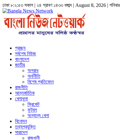
ঢাকা
৮:২:৫৪ সকাল
|
২৪ শ্রাবণ ১৪৩৩ বঙ্গাব্দ | August 8, 2026
|
শনিবার
প্রচ্ছদ
সর্বশেষ নিউজ
বাংলাদেশ
জাতীয়
অপরাধ
অর্থনীতি
বিশেষ প্রতিবেদন
রাজনীতি
আন্তর্জাতিক
খেলাধুলা
ক্রিকেট
ফুটবল
অন্যান্য খেলা
বিনোদন
তথ্যপ্রযুক্তি
সারাদেশ
রাজধানী