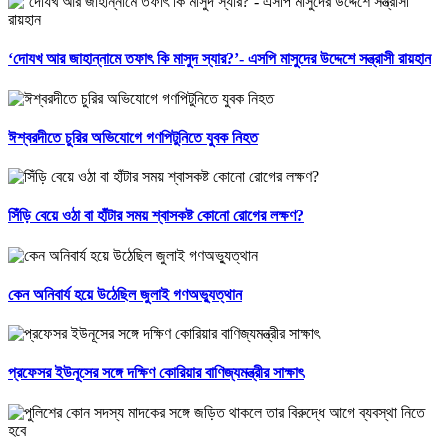
‘দোযখ আর জাহান্নামে তফাৎ কি মাসুদ স্যার?’- এসপি মাসুদের উদ্দেশে সন্ত্রাসী রায়হান
ঈশ্বরদীতে চুরির অভিযোগে গণপিটুনিতে যুবক নিহত
সিঁড়ি বেয়ে ওঠা বা হাঁটার সময় শ্বাসকষ্ট কোনো রোগের লক্ষণ?
কেন অনিবার্য হয়ে উঠেছিল জুলাই গণঅভ্যুত্থান
প্রফেসর ইউনূসের সঙ্গে দক্ষিণ কোরিয়ার বাণিজ্যমন্ত্রীর সাক্ষাৎ