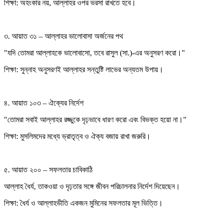
শিক্ষা: অহংকার নয়, আল্লাহর ওপর ভরসা রাখতে হবে।
৩. আয়াত ৩১ – আল্লাহর ভালোবাসা অর্জনের পথ
"যদি তোমরা আল্লাহকে ভালোবাসো, তবে রাসুল (সা.)-এর অনুসরণ করো।"
শিক্ষা: সুন্নাহ অনুসরণই আল্লাহর সন্তুষ্টি লাভের অন্যতম উপায়।
৪. আয়াত ১০৩ – ঐক্যের নির্দেশ
"তোমরা সবাই আল্লাহর রজ্জুকে দৃঢ়ভাবে ধারণ করো এবং বিভক্ত হয়ো না।"
শিক্ষা: মুসলিমদের মধ্যে ভ্রাতৃত্ব ও ঐক্য বজায় রাখা জরুরি।
৫. আয়াত ২০০ – সফলতার চাবিকাঠি
আল্লাহ ধৈর্য, তাকওয়া ও দৃঢ়তার সঙ্গে জীবন পরিচালনার নির্দেশ দিয়েছেন।
শিক্ষা: ধৈর্য ও আল্লাহভীতি একজন মুমিনের সফলতার মূল ভিত্তি।