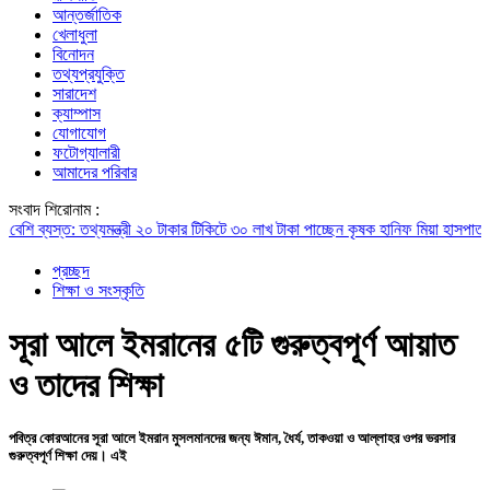
আন্তর্জাতিক
খেলাধুলা
বিনোদন
তথ্যপ্রযুক্তি
সারাদেশ
ক্যাম্পাস
যোগাযোগ
ফটোগ্যালারী
আমাদের পরিবার
সংবাদ শিরোনাম :
স্ত: তথ্যমন্ত্রী
২০ টাকার টিকিটে ৩০ লাখ টাকা পাচ্ছেন কৃষক হানিফ মিয়া
হাসপাতালে মিঠুন 
প্রচ্ছদ
শিক্ষা ও সংস্কৃতি
সূরা আলে ইমরানের ৫টি গুরুত্বপূর্ণ আয়াত
ও তাদের শিক্ষা
পবিত্র কোরআনের সূরা আলে ইমরান মুসলমানদের জন্য ঈমান, ধৈর্য, তাকওয়া ও আল্লাহর ওপর ভরসার
গুরুত্বপূর্ণ শিক্ষা দেয়। এই