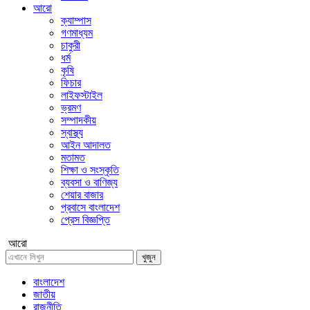
আরো
ক্যাম্পাস
গণমাধ্যম
চাকুরী
ধর্ম
কৃষি
ফিচার
লাইফস্টাইল
ভ্রমণ
সম্পাদকীয়
স্বাস্থ্য
আইন আদালত
মতামত
শিক্ষা ও সংস্কৃতি
ব্যবসা ও বাণিজ্য
শেয়ার বাজার
প্রবাসে বাংলাদেশ
প্রেস বিজ্ঞপ্তি
আরো
খুজুন
বাংলাদেশ
জাতীয়
রাজনীতি