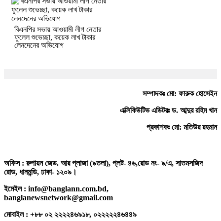
বিএনপির সভায় আওয়ামী লীগ নেতার
ফুলেল শুভেচ্ছা, কয়েক লাখ টাকার
লেনদেনের অভিযোগ
সম্পাদকঃ মো: ফারুক হোসেইন
এক্সিকিউটিভ এডিটরঃ ড. আব্দুর রহিম খান
প্রকাশকঃ মো: মতিউর রহমান
অফিস : রুপায়ন জেড. আর প্লাজা (৯তলা), প্লট- ৪৬,রোড নং- ৯/এ, সাতমসজিদ
রোড, ধানমন্ডি, ঢাকা- ১২০৯।
ইমেইল : info@banglann.com.bd,
banglanewsnetwork@gmail.com
মোবাইল : +৮৮ ০২ ২২২২৪৬৯১৮, ০২২২২২৪৬৪৪৯