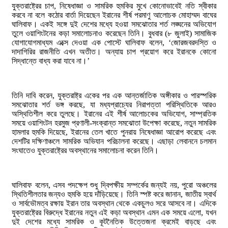
যুক্তরাষ্ট্রের চাপ, নিষেধাজ্ঞা ও সামরিক হুমকির মুখে কোনোভাবেই নতি স্বীকার
করবে না বলে কঠোর বার্তা দিয়েছেন ইরানের শীর্ষ পরমাণু আলোচক মোহাম্মদ বাঘের
ঘালিবাফ। একই সঙ্গে দুই দেশের মধ্যে হওয়া সমঝোতার শর্ত লঙ্ঘনের অভিযোগ
তুলে ওয়াশিংটনের কড়া সমালোচনাও করেছেন তিনি। বুধবার (৮ জুলাই) সামাজিক
যোগাযোগমাধ্যম এক্সে দেওয়া এক পোস্টে ঘালিবাফ বলেন, ‘জোরজবরদস্তি ও
দাদাগিরির রাজনীতি এখন অতীত। অন্যায় চাপ প্রয়োগ করে ইরানকে কোনো
সিদ্ধান্তে বাধ্য করা যাবে না।’
তিনি দাবি করেন, যুক্তরাষ্ট্র একের পর এক আন্তর্জাতিক অঙ্গীকার ও পারস্পরিক
সমঝোতার শর্ত ভঙ্গ করছে, যা মধ্যপ্রাচ্যের নিরাপত্তা পরিস্থিতিকে আরও
অস্থিতিশীল করে তুলছে। ইরানের এই শীর্ষ আলোচকের অভিযোগ, সাম্প্রতিক
সময়ে ওয়াশিংটন হরমুজ প্রণালী-সংক্রান্ত সমঝোতা উপেক্ষা করেছে, নতুন সামরিক
হামলার হুমকি দিয়েছে, ইরানের তেল খাতে পুনরায় নিষেধাজ্ঞা আরোপ করেছে এবং
দেশটির দক্ষিণাঞ্চলে সামরিক অভিযান পরিচালনা করেছে। এছাড়া লেবাননে চলমান
সংঘাতেও যুক্তরাষ্ট্রের অবস্থানের সমালোচনা করেন তিনি।
ঘালিবাফ বলেন, এসব পদক্ষেপ শুধু দ্বিপক্ষীয় সম্পর্কের জন্যই নয়, পুরো অঞ্চলের
স্থিতিশীলতার জন্যও হুমকি হয়ে দাঁড়িয়েছে। তিনি স্পষ্ট করে জানান, জাতীয় স্বার্থ
ও সার্বভৌমত্ব রক্ষায় ইরান তার অবস্থান থেকে একচুলও সরে আসবে না। এদিকে
যুক্তরাষ্ট্রের বিরুদ্ধে ইরানের নতুন এই কড়া অবস্থান এমন এক সময়ে এলো, যখন
দুই দেশের মধ্যে সামরিক ও কূটনৈতিক উত্তেজনা ক্রমেই বাড়ছে এবং