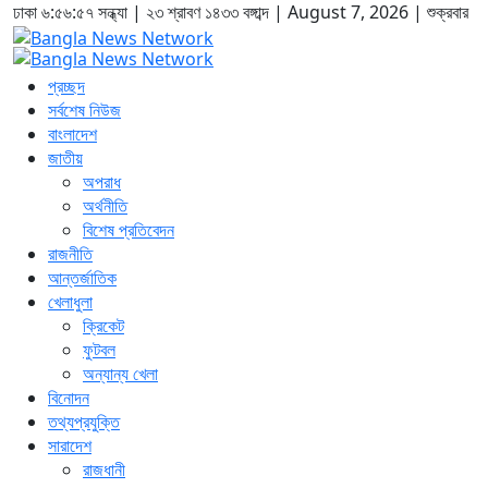
ঢাকা
৬:৫৬:৫৮ সন্ধ্যা
|
২৩ শ্রাবণ ১৪৩৩ বঙ্গাব্দ | August 7, 2026
|
শুক্রবার
প্রচ্ছদ
সর্বশেষ নিউজ
বাংলাদেশ
জাতীয়
অপরাধ
অর্থনীতি
বিশেষ প্রতিবেদন
রাজনীতি
আন্তর্জাতিক
খেলাধুলা
ক্রিকেট
ফুটবল
অন্যান্য খেলা
বিনোদন
তথ্যপ্রযুক্তি
সারাদেশ
রাজধানী