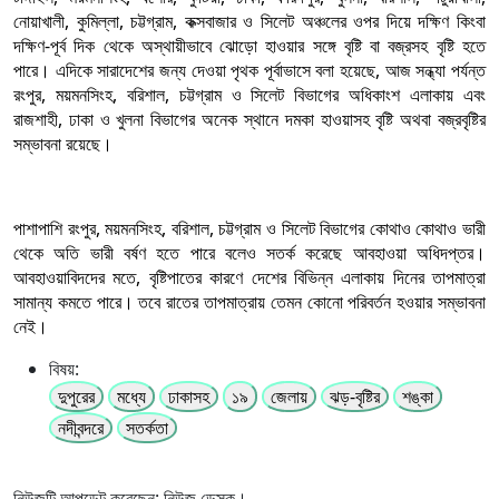
নোয়াখালী, কুমিল্লা, চট্টগ্রাম, কক্সবাজার ও সিলেট অঞ্চলের ওপর দিয়ে দক্ষিণ কিংবা
দক্ষিণ-পূর্ব দিক থেকে অস্থায়ীভাবে ঝোড়ো হাওয়ার সঙ্গে বৃষ্টি বা বজ্রসহ বৃষ্টি হতে
পারে। এদিকে সারাদেশের জন্য দেওয়া পৃথক পূর্বাভাসে বলা হয়েছে, আজ সন্ধ্যা পর্যন্ত
রংপুর, ময়মনসিংহ, বরিশাল, চট্টগ্রাম ও সিলেট বিভাগের অধিকাংশ এলাকায় এবং
রাজশাহী, ঢাকা ও খুলনা বিভাগের অনেক স্থানে দমকা হাওয়াসহ বৃষ্টি অথবা বজ্রবৃষ্টির
সম্ভাবনা রয়েছে।
পাশাপাশি রংপুর, ময়মনসিংহ, বরিশাল, চট্টগ্রাম ও সিলেট বিভাগের কোথাও কোথাও ভারী
থেকে অতি ভারী বর্ষণ হতে পারে বলেও সতর্ক করেছে আবহাওয়া অধিদপ্তর।
আবহাওয়াবিদদের মতে, বৃষ্টিপাতের কারণে দেশের বিভিন্ন এলাকায় দিনের তাপমাত্রা
সামান্য কমতে পারে। তবে রাতের তাপমাত্রায় তেমন কোনো পরিবর্তন হওয়ার সম্ভাবনা
নেই।
বিষয়:
দুপুরের
মধ্যে
ঢাকাসহ
১৯
জেলায়
ঝড়-বৃষ্টির
শঙ্কা
নদীবন্দরে
সতর্কতা
নিউজটি আপডেট করেছেন: নিউজ ডেস্ক।