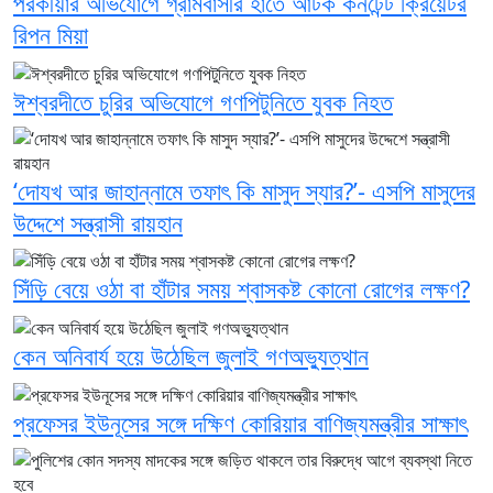
পরকীয়ার অভিযোগে গ্রামবাসীর হাতে আটক কনটেন্ট ক্রিয়েটর
রিপন মিয়া
ঈশ্বরদীতে চুরির অভিযোগে গণপিটুনিতে যুবক নিহত
‘দোযখ আর জাহান্নামে তফাৎ কি মাসুদ স্যার?’- এসপি মাসুদের
উদ্দেশে সন্ত্রাসী রায়হান
সিঁড়ি বেয়ে ওঠা বা হাঁটার সময় শ্বাসকষ্ট কোনো রোগের লক্ষণ?
কেন অনিবার্য হয়ে উঠেছিল জুলাই গণঅভ্যুত্থান
প্রফেসর ইউনূসের সঙ্গে দক্ষিণ কোরিয়ার বাণিজ্যমন্ত্রীর সাক্ষাৎ