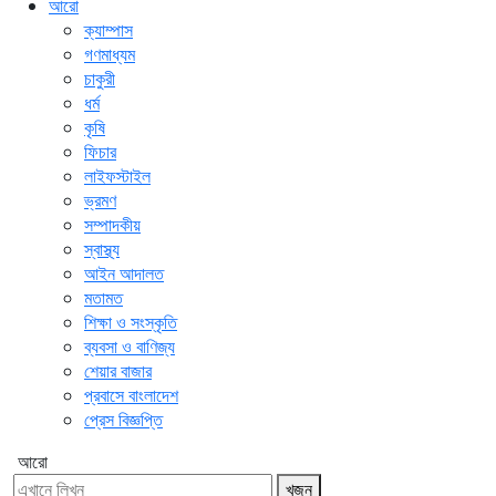
আরো
ক্যাম্পাস
গণমাধ্যম
চাকুরী
ধর্ম
কৃষি
ফিচার
লাইফস্টাইল
ভ্রমণ
সম্পাদকীয়
স্বাস্থ্য
আইন আদালত
মতামত
শিক্ষা ও সংস্কৃতি
ব্যবসা ও বাণিজ্য
শেয়ার বাজার
প্রবাসে বাংলাদেশ
প্রেস বিজ্ঞপ্তি
আরো
খুজুন