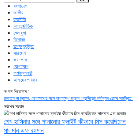
বাংলাদেশ
জাতীয়
রাজনীতি
আন্তর্জাতিক
খেলাধুলা
বিনোদন
তথ্যপ্রযুক্তি
সারাদেশ
ক্যাম্পাস
যোগাযোগ
ফটোগ্যালারী
আমাদের পরিবার
সংবাদ শিরোনাম :
 না ট্রাম্প, হেগসেথের সঙ্গে বাগ্‌যুদ্ধে জড়ান প্রেসিডেন্ট
নদীদূষণ রোধে সমন্বিত পদক্ষেপ গ্র
সর্বশেষ সংবাদ
শেখ হাসিনার সঙ্গে পালানোর ফ্লাইট কীভাবে মিস করেছিলেন
সালমান এফ রহমান