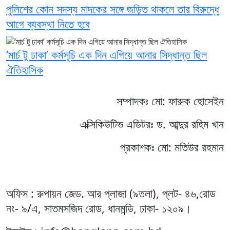
পুলিশের কোন সদস্য মাদকের সঙ্গে জড়িত থাকলে তার বিরুদ্ধে
আগে ব্যবস্থা নিতে হবে
‘মার্চ টু ঢাকা’ কর্মসূচি এক দিন এগিয়ে আনার সিদ্ধান্ত ছিল
ঐতিহাসিক
সম্পাদকঃ মো: ফারুক হোসেইন
এক্সিকিউটিভ এডিটরঃ ড. আব্দুর রহিম খান
প্রকাশকঃ মো: মতিউর রহমান
অফিস : রুপায়ন জেড. আর প্লাজা (৯তলা), প্লট- ৪৬,রোড
নং- ৯/এ, সাতমসজিদ রোড, ধানমন্ডি, ঢাকা- ১২০৯।