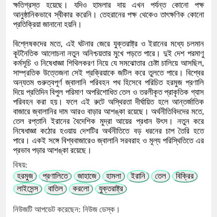
ক্ষতিগ্রস্ত হয়েছে। যদিও হামলার দায় এখন পর্যন্ত কোনো পক্ষ
আনুষ্ঠানিকভাবে স্বীকার করেনি। তেহরানের পক্ষ থেকেও তাৎক্ষণিক কোনো
প্রতিক্রিয়া জানানো হয়নি।
বিশ্লেষকদের মতে, এই ঘটনার জেরে যুক্তরাষ্ট্র ও ইরানের মধ্যে চলমান
কূটনৈতিক আলোচনা নতুন অনিশ্চয়তার মুখে পড়তে পারে। দুই দেশ পরমাণু
কর্মসূচি ও নিষেধাজ্ঞা শিথিলকরণ নিয়ে যে সমঝোতার চেষ্টা চালিয়ে আসছিল,
সাম্প্রতিক উত্তেজনা সেই প্রক্রিয়াকে জটিল করে তুলতে পারে। বিশ্বের
অন্যতম গুরুত্বপূর্ণ জ্বালানি পরিবহন পথ হিসেবে পরিচিত হরমুজ প্রণালি
দিয়ে প্রতিদিন বিপুল পরিমাণ অপরিশোধিত তেল ও তরলীকৃত প্রাকৃতিক গ্যাস
পরিবহন করা হয়। ফলে এই রুটে অস্থিরতা দীর্ঘায়িত হলে আন্তর্জাতিক
বাজারে জ্বালানির দাম আরও বাড়ার আশঙ্কা রয়েছে। অর্থনীতিবিদদের মতে,
তেল রপ্তানি ইরানের বৈদেশিক মুদ্রা আয়ের প্রধান উৎস। নতুন করে
নিষেধাজ্ঞা কঠোর হওয়ায় দেশটির অর্থনীতিতে বড় ধরনের চাপ তৈরি হতে
পারে। একই সঙ্গে বিশ্ববাজারেও জ্বালানি সরবরাহ ও মূল্য পরিস্থিতিতে এর
প্রভাব পড়ার আশঙ্কা রয়েছে।
বিষয়:
হরমুজ
প্রণালিতে
জাহাজে
হামলা
ইরানি
তেল
বিক্রির
লাইসেন্স
বাতিল
করলো
যুক্তরাষ্ট্র
নিউজটি আপডেট করেছেন: নিউজ ডেস্ক।