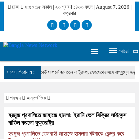
ঢাকা
৯:৫০:১৫ সকাল
|
২৩ শ্রাবণ ১৪৩৩ বঙ্গাব্দ | August 7, 2026
|
শুক্রবার
আরো
সংবাদ শিরোনাম :
 রহমান
অস্ত্র-সংকট সম্পর্কে জানতেন না ট্রাম্প, হেগসেথের সঙ্গে বাগ্‌যুদ্ধে জড়ান প্রেসি
প্রচ্ছদ
আন্তর্জাতিক
হরমুজ প্রণালিতে জাহাজে হামলা: ইরানি তেল বিক্রির লাইসেন্স
বাতিল করলো যুক্তরাষ্ট্র
হরমুজ প্রণালিতে তেলবাহী জাহাজে হামলার ঘটনাকে কেন্দ্র করে