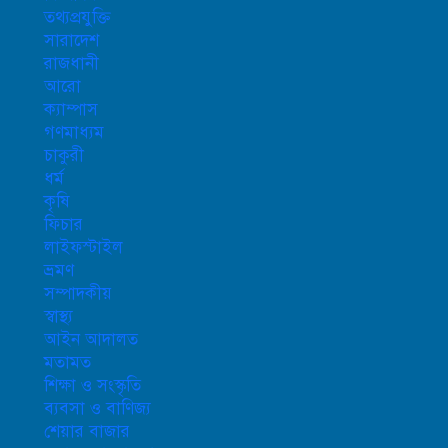
তথ্যপ্রযুক্তি
সারাদেশ
রাজধানী
আরো
ক্যাম্পাস
গণমাধ্যম
চাকুরী
ধর্ম
কৃষি
ফিচার
লাইফস্টাইল
ভ্রমণ
সম্পাদকীয়
স্বাস্থ্য
আইন আদালত
মতামত
শিক্ষা ও সংস্কৃতি
ব্যবসা ও বাণিজ্য
শেয়ার বাজার