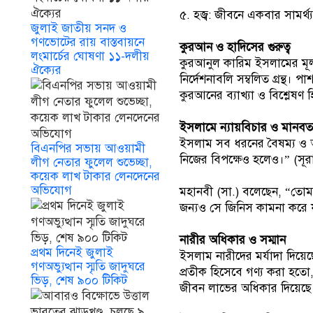
৫. হজ্ব: জীবনে একবার সামর্থ্
জুলাই জাতীয় সনদ ও
গণভোটের রায় বাস্তবায়নে
কুরআন ও হাদিসের গুরুত্ব
লংমার্চের ঘোষণা ১১-দলীয়
কুরআনুল কারিম ইসলামের মূল ধ
ঐক্যের
নির্দেশনাবলি সম্বলিত গ্রন্থ
কুরআনের ব্যাখ্যা ও বিশ্লেষ
ইসলামে ন্যায়বিচার ও মানবত
ইসলাম সব ধরনের বৈষম্য ও অব
বিএনপির সভায় আওয়ামী
নিজের বিপক্ষেও হলেও।” (সূর
লীগ নেতার ফুলেল শুভেচ্ছা,
কয়েক লাখ টাকার লেনদেনের
অভিযোগ
মহানবী (সা.) বলেছেন, “তোমাদ
জন্যও সে জিনিস কামনা করে য
নারীর অধিকার ও সম্মান
প্রথম দিনেই জুলাই
ইসলাম নারীদের মর্যাদা দিয়েছ
গণঅভ্যুত্থান স্মৃতি জাদুঘরে
প্রতীক হিসেবে গণ্য করা হতো,
ভিড়, শেষ ৯০০ টিকিট
জীবন লাভের অধিকার দিয়েছে