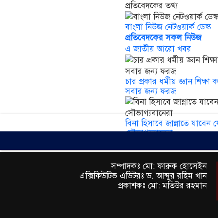
প্রতিবেদকের তথ্য
বাংলা নিউজ নেটওয়ার্ক ডেস্ক
প্রতিবেদকের সকল নিউজ
এ জাতীয় আরো খবর
চার প্রকার ধর্মীয় জ্ঞান শিক্ষা 
সবার জন্য ফরজ
বিনা হিসাবে জান্নাতে যাবেন য
সৌভাগ্যবানেরা
সম্পাদকঃ মো: ফারুক হোসেইন
এক্সিকিউটিভ এডিটরঃ ড. আব্দুর রহিম খান
প্রকাশকঃ মো: মতিউর রহমান