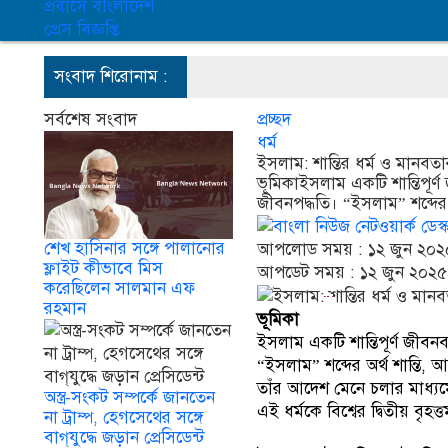
প্রবাসে বাংলাদেশ
প্রেস বিজ্ঞপ্তি
সংবাদ শিরোনাম :
শেখ হা
সর্বশেষ সংবাদ
প্রচ্ছদ
ধর্ম
ইসলাম: শান্তির ধর্ম ও মানবতা
ভূমিকাইসলাম একটি শান্তিপূর্ণ 
জীবনপদ্ধতি। “ইসলাম” শব্দের অর
শেখ হাসিনার সঙ্গে পালানোর
আপলোড সময় : ১২ জুন ২০২৫
ফ্লাইট কীভাবে মিস
আপডেট সময় : ১২ জুন ২০২৫,
করেছিলেন সালমান এফ
রহমান
ভূমিকা
ইসলাম একটি শান্তিপূর্ণ জীবনব্
“ইসলাম” শব্দের অর্থ শান্তি, 
তাঁর আদেশ মেনে চলার মাধ্যমে
অস্ত্র-সংকট সম্পর্কে জানতেন
এই ধর্মকে বিশ্বের দ্বিতীয় বৃহ
না ট্রাম্প, হেগসেথের সঙ্গে
বাগ্‌যুদ্ধে জড়ান প্রেসিডেন্ট