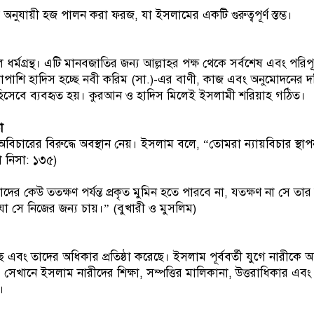
য অনুযায়ী হজ পালন করা ফরজ, যা ইসলামের একটি গুরুত্বপূর্ণ স্তম্ভ।
র্মগ্রন্থ। এটি মানবজাতির জন্য আল্লাহর পক্ষ থেকে সর্বশেষ এবং পরিপূর
। পাশাপাশি হাদিস হচ্ছে নবী করিম (সা.)-এর বাণী, কাজ এবং অনুমোদনের 
ণ হিসেবে ব্যবহৃত হয়। কুরআন ও হাদিস মিলেই ইসলামী শরিয়াহ গঠিত।
া
িচারের বিরুদ্ধে অবস্থান নেয়। ইসলাম বলে, “তোমরা ন্যায়বিচার স্থা
া নিসা: ১৩৫)
ের কেউ ততক্ষণ পর্যন্ত প্রকৃত মুমিন হতে পারবে না, যতক্ষণ না সে তা
া সে নিজের জন্য চায়।” (বুখারী ও মুসলিম)
ে এবং তাদের অধিকার প্রতিষ্ঠা করেছে। ইসলাম পূর্ববর্তী যুগে নারীকে
 সেখানে ইসলাম নারীদের শিক্ষা, সম্পত্তির মালিকানা, উত্তরাধিকার এব
।