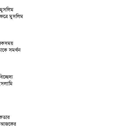
ষেত্রে মুসলিম
অনেকসময়
াকে সমর্থন
চ্ছেদ্য
 ইসলামি
বিকতার
ব। আজকের