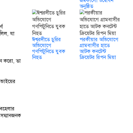
জমকালো উদ্বোধন
অনুষ্ঠিত
্ণ
দলিল, যা
ঈশ্বরদীতে চুরির
পরকীয়ার অভিযোগে
অভিযোগে
গ্রামবাসীর হাতে
গণপিটুনিতে যুবক
আটক কনটেন্ট
নিহত
ক্রিয়েটর রিপন মিয়া
পন করো, তা
র ভাইয়ের
 অবহেলার
ং সম্মানজনক