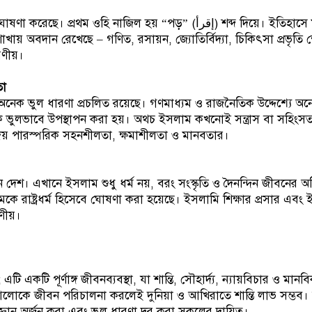
 প্রথম ওহি নাজিল হয় “পড়” (إقرأ) শব্দ দিয়ে। ইতিহাসে মুসলিম
ি শাখায় অবদান রেখেছে – গণিত, রসায়ন, জ্যোতির্বিদ্যা, চিকিৎসা প্রভৃতি ক্
রণীয়।
তা
কে অনেক ভুল ধারণা প্রচলিত রয়েছে। গণমাধ্যম ও রাজনৈতিক উদ্দেশ্যে 
ীকে ভুলভাবে উপস্থাপন করা হয়। অথচ ইসলাম কখনোই সন্ত্রাস বা সহিংসত
দেয় পারস্পরিক সহনশীলতা, ক্ষমাশীলতা ও মানবতার।
 দেশ। এখানে ইসলাম শুধু ধর্ম নয়, বরং সংস্কৃতি ও দৈনন্দিন জীবনের অবি
ে রাষ্ট্রধর্ম হিসেবে ঘোষণা করা হয়েছে। ইসলামি শিক্ষার প্রসার এবং
ষণীয়।
এটি একটি পূর্ণাঙ্গ জীবনব্যবস্থা, যা শান্তি, সৌহার্দ্য, ন্যায়বিচার ও মান
আলোকে জীবন পরিচালনা করলেই দুনিয়া ও আখিরাতে শান্তি লাভ সম্ভ
 জ্ঞান অর্জন করা এবং ভুল ধারণা দূর করা সকলের দায়িত্ব।