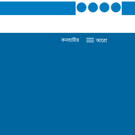
কনভার্টার
আরো