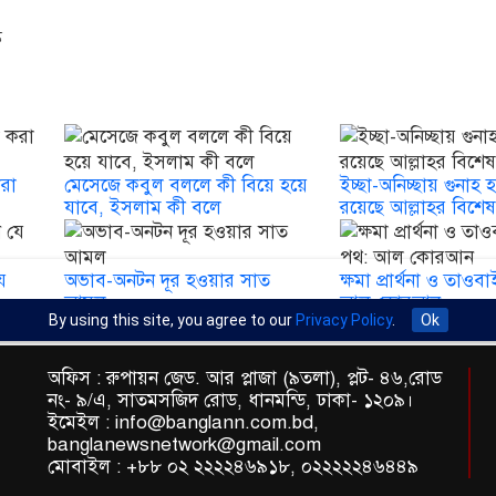
করা
মেসেজে কবুল বললে কী বিয়ে হয়ে
ইচ্ছা-অনিচ্ছায় গুনাহ
যাবে, ইসলাম কী বলে
রয়েছে আল্লাহর বিশেষ 
ে
অভাব-অনটন দূর হওয়ার সাত
ক্ষমা প্রার্থনা ও তাওবা
আমল
আল কোরআন
By using this site, you agree to our
Privacy Policy
.
Ok
অফিস : রুপায়ন জেড. আর প্লাজা (৯তলা), প্লট- ৪৬,রোড
নং- ৯/এ, সাতমসজিদ রোড, ধানমন্ডি, ঢাকা- ১২০৯।
ইমেইল : info@banglann.com.bd,
banglanewsnetwork@gmail.com
মোবাইল : +৮৮ ০২ ২২২২৪৬৯১৮, ০২২২২২৪৬৪৪৯