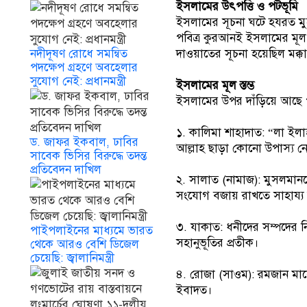
ইসলামের উৎপত্তি ও পটভূমি
ইসলামের সূচনা ঘটে হযরত মুহা
পবিত্র কুরআনই ইসলামের মূল 
দাওয়াতের সূচনা হয়েছিল মক্কা 
নদীদূষণ রোধে সমন্বিত
পদক্ষেপ গ্রহণে অবহেলার
সুযোগ নেই: প্রধানমন্ত্রী
ইসলামের মূল স্তম্ভ
ইসলামের উপর দাঁড়িয়ে আছে পা
১. কালিমা শাহাদাত: “লা ইলাহা
ড. জাফর ইকবাল, ঢাবির
আল্লাহ ছাড়া কোনো উপাস্য নেই
সাবেক ভিসির বিরুদ্ধে তদন্ত
প্রতিবেদন দাখিল
২. সালাত (নামাজ): মুসলমান
সংযোগ বজায় রাখতে সাহায্য
৩. যাকাত: ধনীদের সম্পদের ন
পাইপলাইনের মাধ্যমে ভারত
সহানুভূতির প্রতীক।
থেকে আরও বেশি ডিজেল
চেয়েছি: জ্বালানিমন্ত্রী
৪. রোজা (সাওম): রমজান মাসে স
ইবাদত।