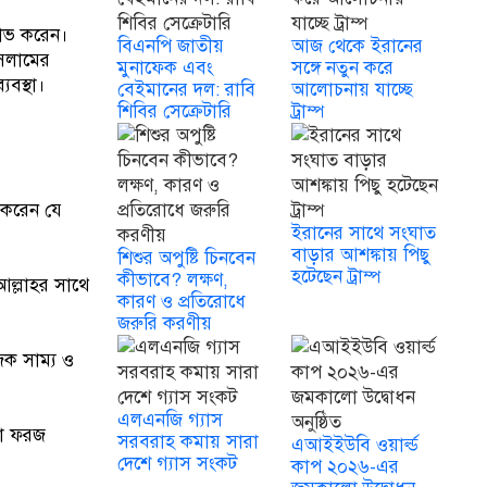
 লাভ করেন।
বিএনপি জাতীয়
আজ থেকে ইরানের
ইসলামের
মুনাফেক এবং
সঙ্গে নতুন করে
যবস্থা।
বেইমানের দল: রাবি
আলোচনায় যাচ্ছে
শিবির সেক্রেটারি
ট্রাম্প
স করেন যে
ইরানের সাথে সংঘাত
বাড়ার আশঙ্কায় পিছু
শিশুর অপুষ্টি চিনবেন
হটেছেন ট্রাম্প
কীভাবে? লক্ষণ,
আল্লাহর সাথে
কারণ ও প্রতিরোধে
জরুরি করণীয়
িক সাম্য ও
এলএনজি গ্যাস
াকা ফরজ
সরবরাহ কমায় সারা
এআইইউবি ওয়ার্ল্ড
দেশে গ্যাস সংকট
কাপ ২০২৬-এর