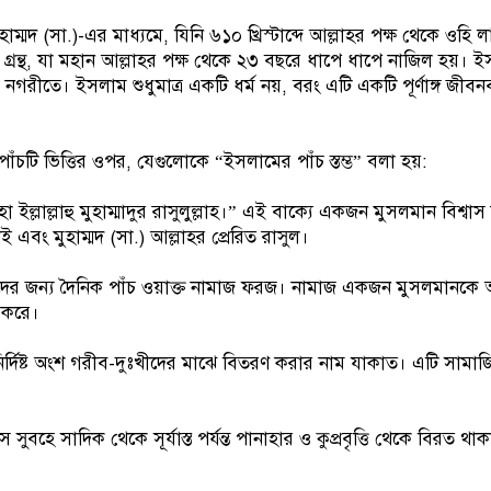
ম্মদ (সা.)-এর মাধ্যমে, যিনি ৬১০ খ্রিস্টাব্দে আল্লাহর পক্ষ থেকে ওহি
গ্রন্থ, যা মহান আল্লাহর পক্ষ থেকে ২৩ বছরে ধাপে ধাপে নাজিল হয়। 
নগরীতে। ইসলাম শুধুমাত্র একটি ধর্ম নয়, বরং এটি একটি পূর্ণাঙ্গ জীবনব্
ঁচটি ভিত্তির ওপর, যেগুলোকে “ইসলামের পাঁচ স্তম্ভ” বলা হয়:
 ইল্লাল্লাহু মুহাম্মাদুর রাসুলুল্লাহ।” এই বাক্যে একজন মুসলমান বিশ্বা
 এবং মুহাম্মদ (সা.) আল্লাহর প্রেরিত রাসুল।
দের জন্য দৈনিক পাঁচ ওয়াক্ত নামাজ ফরজ। নামাজ একজন মুসলমানকে 
 করে।
ির্দিষ্ট অংশ গরীব-দুঃখীদের মাঝে বিতরণ করার নাম যাকাত। এটি সামাজ
ুবহে সাদিক থেকে সূর্যাস্ত পর্যন্ত পানাহার ও কুপ্রবৃত্তি থেকে বিরত থ