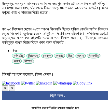
উল্লেখ্য, অধস্তন আদালতের অফিসের সময়সূচি সকাল ৯টা থেকে বিকাল ৫টা পর্যন্ত।
এর মধ্যে সকাল সাড়ে ৯টা থেকে বিকাল সাড়ে ৪টা পর্যন্ত আদালতের কর্মঘণ্টা। মাঝে
দুপুরের খাবার ও নামাজের বিরতি রয়েছে।
গত ২৩ ডিসেম্বর দেশের ২৬তম প্রধান বিচারপতি হিসেবে সুপ্রিম কোর্টের আপিল বিভাগের
জ্যেষ্ঠ বিচারপতি জুবায়ের রহমান চৌধুরীকে নিয়োগ দেন রাষ্ট্রপতি। সংবিধানের ৯৫(১)
অনুচ্ছেদের ক্ষমতাবলে রাষ্ট্রপতি তাকে এ পদে নিয়োগ দেন। ২৮ ডিসেম্বর বঙ্গভবনে
নবনিযুক্ত প্রধান বিচারপতিকে শপথ পড়ান রাষ্ট্রপতি।
বিষয়:
কর্মঘণ্টায়
বিচারকদের
ফেসবুক
ব্যবহার
নিয়ে
প্রধান
বিচারপতির
কঠোর
হুঁশিয়ারি
নিউজটি আপডেট করেছেন: নিউজ ডেস্ক।
অ
অ
প্রিন্ট করুন :
বাংলা নিউজ নেটওয়ার্ক ইউটিউব চ্যানেলে সাবস্ক্রাইব করুন