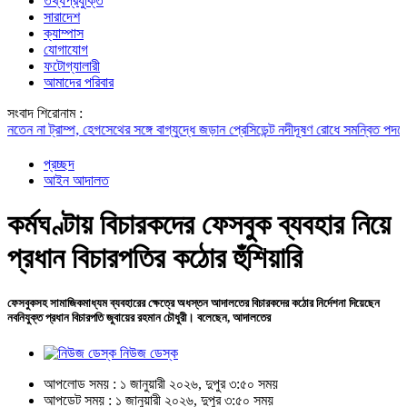
তথ্যপ্রযুক্তি
সারাদেশ
ক্যাম্পাস
যোগাযোগ
ফটোগ্যালারী
আমাদের পরিবার
সংবাদ শিরোনাম :
া ট্রাম্প, হেগসেথের সঙ্গে বাগ্‌যুদ্ধে জড়ান প্রেসিডেন্ট
নদীদূষণ রোধে সমন্বিত পদক্ষেপ গ্রহ
প্রচ্ছদ
আইন আদালত
কর্মঘণ্টায় বিচারকদের ফেসবুক ব্যবহার নিয়ে
প্রধান বিচারপতির কঠোর হুঁশিয়ারি
ফেসবুকসহ সামাজিকমাধ্যম ব্যবহারের ক্ষেত্রে অধস্তন আদালতের বিচারকদের কঠোর নির্দেশনা দিয়েছেন
নবনিযুক্ত প্রধান বিচারপতি জুবায়ের রহমান চৌধুরী। বলেছেন, আদালতের
নিউজ ডেস্ক
আপলোড সময় : ১ জানুয়ারী ২০২৬, দুপুর ৩:৫০ সময়
আপডেট সময় : ১ জানুয়ারী ২০২৬, দুপুর ৩:৫০ সময়