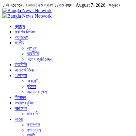
ঢাকা
৭:৫৩:২৯ সকাল
|
২৩ শ্রাবণ ১৪৩৩ বঙ্গাব্দ | August 7, 2026
|
শুক্রবার
প্রচ্ছদ
সর্বশেষ নিউজ
বাংলাদেশ
জাতীয়
অপরাধ
অর্থনীতি
বিশেষ প্রতিবেদন
রাজনীতি
আন্তর্জাতিক
খেলাধুলা
ক্রিকেট
ফুটবল
অন্যান্য খেলা
বিনোদন
তথ্যপ্রযুক্তি
সারাদেশ
রাজধানী
আরো
ক্যাম্পাস
গণমাধ্যম
চাকুরী