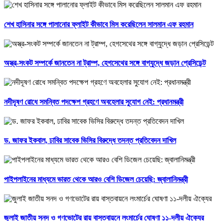
শেখ হাসিনার সঙ্গে পালানোর ফ্লাইট কীভাবে মিস করেছিলেন সালমান এফ রহমান
অস্ত্র-সংকট সম্পর্কে জানতেন না ট্রাম্প, হেগসেথের সঙ্গে বাগ্‌যুদ্ধে জড়ান প্রেসিডেন্ট
নদীদূষণ রোধে সমন্বিত পদক্ষেপ গ্রহণে অবহেলার সুযোগ নেই: প্রধানমন্ত্রী
ড. জাফর ইকবাল, ঢাবির সাবেক ভিসির বিরুদ্ধে তদন্ত প্রতিবেদন দাখিল
পাইপলাইনের মাধ্যমে ভারত থেকে আরও বেশি ডিজেল চেয়েছি: জ্বালানিমন্ত্রী
জুলাই জাতীয় সনদ ও গণভোটের রায় বাস্তবায়নে লংমার্চের ঘোষণা ১১-দলীয় ঐক্যের