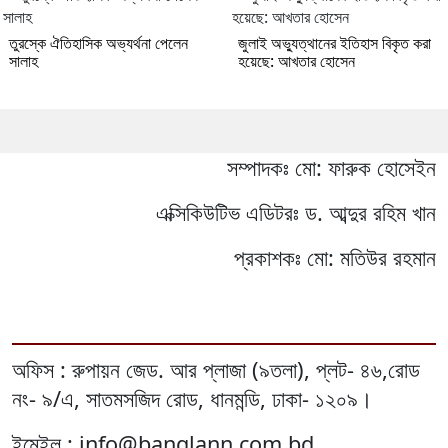
তুরস্কে ঐতিহাসিক অভ্যর্থনা পেলেন
জুলাই অভ্যুত্থানের ইতিহাস বিকৃত করা
সালাহ
হয়েছে: আখতার হোসেন
সম্পাদকঃ মো: ফারুক হোসেইন
এক্সিকিউটিভ এডিটরঃ ড. আব্দুর রহিম খান
প্রকাশকঃ মো: মতিউর রহমান
অফিস : রুপায়ন জেড. আর প্লাজা (৯তলা), প্লট- ৪৬,রোড
নং- ৯/এ, সাতমসজিদ রোড, ধানমন্ডি, ঢাকা- ১২০৯।
ইমেইল : info@banglann.com.bd,