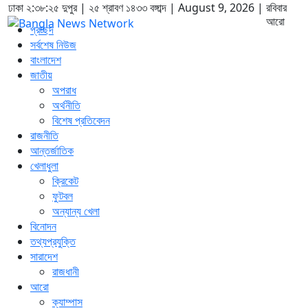
ঢাকা
২:৩৮:২৫ দুপুর
|
২৫ শ্রাবণ ১৪৩৩ বঙ্গাব্দ | August 9, 2026
|
রবিবার
আরো
প্রচ্ছদ
সর্বশেষ নিউজ
বাংলাদেশ
জাতীয়
অপরাধ
অর্থনীতি
বিশেষ প্রতিবেদন
রাজনীতি
আন্তর্জাতিক
খেলাধুলা
ক্রিকেট
ফুটবল
অন্যান্য খেলা
বিনোদন
তথ্যপ্রযুক্তি
সারাদেশ
রাজধানী
আরো
ক্যাম্পাস