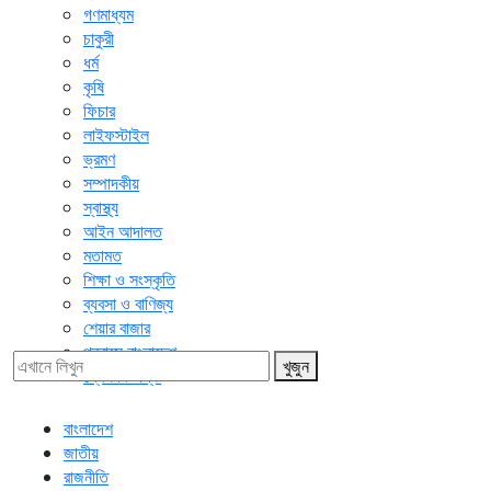
গণমাধ্যম
চাকুরী
ধর্ম
কৃষি
ফিচার
লাইফস্টাইল
ভ্রমণ
সম্পাদকীয়
স্বাস্থ্য
আইন আদালত
মতামত
শিক্ষা ও সংস্কৃতি
ব্যবসা ও বাণিজ্য
শেয়ার বাজার
প্রবাসে বাংলাদেশ
খুজুন
প্রেস বিজ্ঞপ্তি
বাংলাদেশ
জাতীয়
রাজনীতি