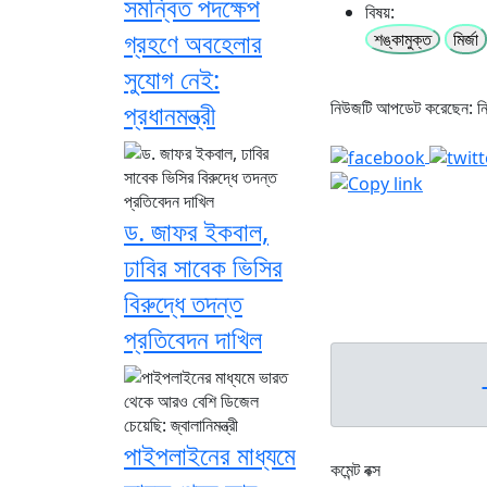
সমন্বিত পদক্ষেপ
বিষয়:
গ্রহণে অবহেলার
শঙ্কামুক্ত
মির্জা
সুযোগ নেই:
নিউজটি আপডেট করেছেন: 
প্রধানমন্ত্রী
ড. জাফর ইকবাল,
ঢাবির সাবেক ভিসির
বিরুদ্ধে তদন্ত
প্রতিবেদন দাখিল
পাইপলাইনের মাধ্যমে
কমেন্ট বক্স