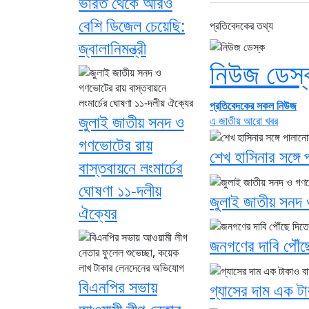
ভারত থেকে আরও
বেশি ডিজেল চেয়েছি:
প্রতিবেদকের তথ্য
জ্বালানিমন্ত্রী
নিউজ ডেস্
প্রতিবেদকের সকল নিউজ
জুলাই জাতীয় সনদ ও
এ জাতীয় আরো খবর
গণভোটের রায়
শেখ হাসিনার সঙ্গ
বাস্তবায়নে লংমার্চের
ঘোষণা ১১-দলীয়
জুলাই জাতীয় সনদ 
ঐক্যের
জনগণের দাবি পৌঁছ
বিএনপির সভায়
গ্যাসের দাম এক ট