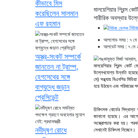
কীভাবে মিস
মালয়েশিয়ার প্রিন্স ক
করেছিলেন সালমান
শারীরিক অবস্থার উল্ল
এফ রহমান
নিউজ
আপলোড সময় : ৭ মে 
আপডেট সময় : ৭ মে ২
অস্ত্র-সংকট সম্পর্কে
জানতেন না ট্রাম্প,
মালয়েশিয়ার প্রিন্স কোর্
উল্লেখযোগ্য উন্নতি হয়েছে
হেগসেথের সঙ্গে
মে) সন্ধ্যায় বিএনপির মিডিয
বাগ্‌যুদ্ধে জড়ান
হয়ে উঠছেন এবং পরিবারের সদ
প্রেসিডেন্ট
চিকিৎসক বোর্ডের সিদ্ধান্
জানানো হয়েছে। এর আগে গ
অস্ত্রোপচার করা হয়। পরবর্ত
নদীদূষণ রোধে
সেখানেই চিকিৎসা নিচ্ছেন।