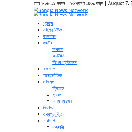
ঢাকা
৮:৫৮:৩৯ সকাল
|
২৩ শ্রাবণ ১৪৩৩ বঙ্গাব্দ | August 7,
প্রচ্ছদ
সর্বশেষ নিউজ
বাংলাদেশ
জাতীয়
অপরাধ
অর্থনীতি
বিশেষ প্রতিবেদন
রাজনীতি
আন্তর্জাতিক
খেলাধুলা
ক্রিকেট
ফুটবল
অন্যান্য খেলা
বিনোদন
তথ্যপ্রযুক্তি
সারাদেশ
রাজধানী