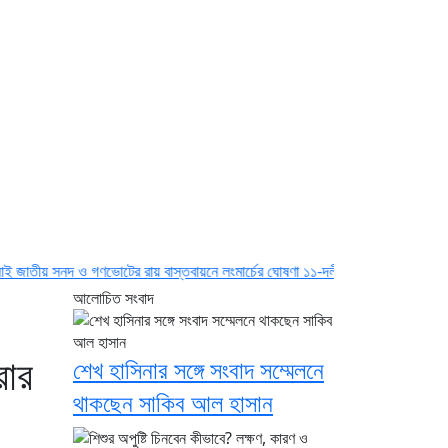
 ও গণভোটের রায় বাস্তবায়নে লংমার্চের ঘোষণা ১১-দলীয় ঐক্যের
বিএনপির সভায় আওয়ামী লী
আলোচিত সংবাদ
রার
শেখ হাসিনার সঙ্গে সংবাদ সম্মেলনে
থাকছেন সাকিব আল হাসান