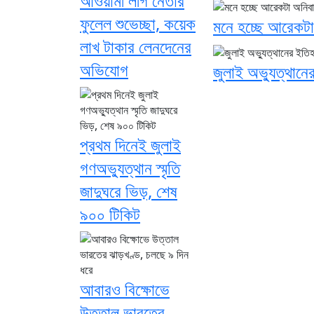
আওয়ামী লীগ নেতার
ফুলেল শুভেচ্ছা, কয়েক
মনে হচ্ছে আরেকটা
লাখ টাকার লেনদেনের
অভিযোগ
জুলাই অভ্যুত্থান
প্রথম দিনেই জুলাই
গণঅভ্যুত্থান স্মৃতি
জাদুঘরে ভিড়, শেষ
৯০০ টিকিট
আবারও বিক্ষোভে
উত্তাল ভারতের