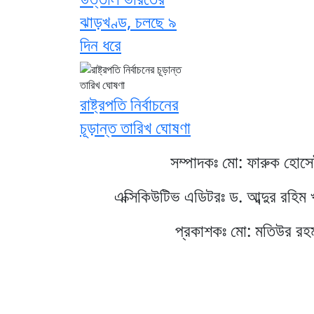
ঝাড়খণ্ড, চলছে ৯
দিন ধরে
রাষ্ট্রপতি নির্বাচনের
চূড়ান্ত তারিখ ঘোষণা
সম্পাদকঃ মো: ফারুক হোস
এক্সিকিউটিভ এডিটরঃ ড. আব্দুর রহিম 
প্রকাশকঃ মো: মতিউর রহ