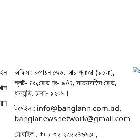
েইন
অফিস : রুপায়ন জেড. আর প্লাজা (৯তলা),
প্লট- ৪৬,রোড নং- ৯/এ, সাতমসজিদ রোড,
খান
ধানমন্ডি, ঢাকা- ১২০৯।
মান
ইমেইল : info@banglann.com.bd,
banglanewsnetwork@gmail.com
মোবাইল : +৮৮ ০২ ২২২২৪৬৯১৮,