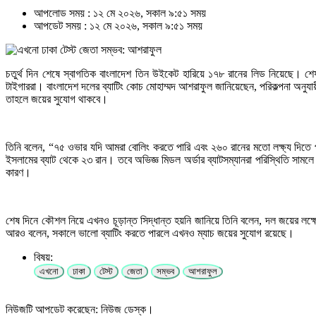
আপলোড সময় : ১২ মে ২০২৬, সকাল ৯:৫১ সময়
আপডেট সময় : ১২ মে ২০২৬, সকাল ৯:৫১ সময়
চতুর্থ দিন শেষে স্বাগতিক বাংলাদেশ তিন উইকেট হারিয়ে ১৭৮ রানের লিড নিয়েছে।
টাইগাররা। বাংলাদেশ দলের ব্যাটিং কোচ মোহাম্মদ আশরাফুল জানিয়েছেন, পরিকল্পনা অনুয
তাহলে জয়ের সুযোগ থাকবে।
তিনি বলেন, “৭৫ ওভার যদি আমরা বোলিং করতে পারি এবং ২৬০ রানের মতো লক্ষ্য দিতে পা
ইসলামের ব্যাট থেকে ২৩ রান। তবে অভিজ্ঞ মিডল অর্ডার ব্যাটসম্যানরা পরিস্থিতি সা
কারণ।
শেষ দিনে কৌশল নিয়ে এখনও চূড়ান্ত সিদ্ধান্ত হয়নি জানিয়ে তিনি বলেন, দল জয়ের লক
আরও বলেন, সকালে ভালো ব্যাটিং করতে পারলে এখনও ম্যাচ জয়ের সুযোগ রয়েছে।
বিষয়:
এখনো
ঢাকা
টেস্ট
জেতা
সম্ভব
আশরাফুল
নিউজটি আপডেট করেছেন: নিউজ ডেস্ক।