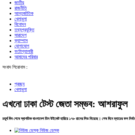
জাতীয়
রাজনীতি
আন্তর্জাতিক
খেলাধুলা
বিনোদন
তথ্যপ্রযুক্তি
সারাদেশ
ক্যাম্পাস
যোগাযোগ
ফটোগ্যালারী
আমাদের পরিবার
সংবাদ শিরোনাম :
শেখ হাসি
প্রচ্ছদ
খেলাধুলা
এখনো ঢাকা টেস্ট জেতা সম্ভব: আশরাফুল
চতুর্থ দিন শেষে স্বাগতিক বাংলাদেশ তিন উইকেট হারিয়ে ১৭৮ রানের লিড নিয়েছে। শেষ দিনে ম্যাচের ফল নির্ধ
নিউজ ডেস্ক