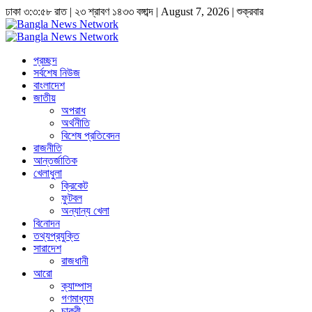
ঢাকা
৩:৩:৫৮ রাত
|
২৩ শ্রাবণ ১৪৩৩ বঙ্গাব্দ | August 7, 2026
|
শুক্রবার
প্রচ্ছদ
সর্বশেষ নিউজ
বাংলাদেশ
জাতীয়
অপরাধ
অর্থনীতি
বিশেষ প্রতিবেদন
রাজনীতি
আন্তর্জাতিক
খেলাধুলা
ক্রিকেট
ফুটবল
অন্যান্য খেলা
বিনোদন
তথ্যপ্রযুক্তি
সারাদেশ
রাজধানী
আরো
ক্যাম্পাস
গণমাধ্যম
চাকুরী