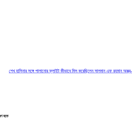
নার সঙ্গে পালানোর ফ্লাইট কীভাবে মিস করেছিলেন সালমান এফ রহমান
অস্ত্র-সংকট সম্পর্কে 
ারণ হতে