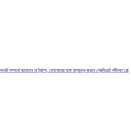
জানতেন না ট্রাম্প, হেগসেথের সঙ্গে বাগ্‌যুদ্ধে জড়ান প্রেসিডেন্ট
নদীদূষণ রোধে সমন্বিত পদক্ষ