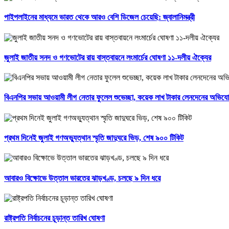
পাইপলাইনের মাধ্যমে ভারত থেকে আরও বেশি ডিজেল চেয়েছি: জ্বালানিমন্ত্রী
জুলাই জাতীয় সনদ ও গণভোটের রায় বাস্তবায়নে লংমার্চের ঘোষণা ১১-দলীয় ঐক্যের
বিএনপির সভায় আওয়ামী লীগ নেতার ফুলেল শুভেচ্ছা, কয়েক লাখ টাকার লেনদেনের অভিয
প্রথম দিনেই জুলাই গণঅভ্যুত্থান স্মৃতি জাদুঘরে ভিড়, শেষ ৯০০ টিকিট
আবারও বিক্ষোভে উত্তাল ভারতের ঝাড়খণ্ড, চলছে ৯ দিন ধরে
রাষ্ট্রপতি নির্বাচনের চূড়ান্ত তারিখ ঘোষণা