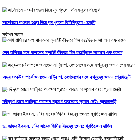
আর্সেনালে যাওয়ার গুঞ্জন নিয়ে মুখ খুললো ভিনিসিয়ুসের এজেন্সি
সর্বশেষ সংবাদ
শেখ হাসিনার সঙ্গে পালানোর ফ্লাইট কীভাবে মিস করেছিলেন সালমান এফ রহমান
অস্ত্র-সংকট সম্পর্কে জানতেন না ট্রাম্প, হেগসেথের সঙ্গে বাগ্‌যুদ্ধে জড়ান প্রেসিডেন্ট
নদীদূষণ রোধে সমন্বিত পদক্ষেপ গ্রহণে অবহেলার সুযোগ নেই: প্রধানমন্ত্রী
ড. জাফর ইকবাল, ঢাবির সাবেক ভিসির বিরুদ্ধে তদন্ত প্রতিবেদন দাখিল