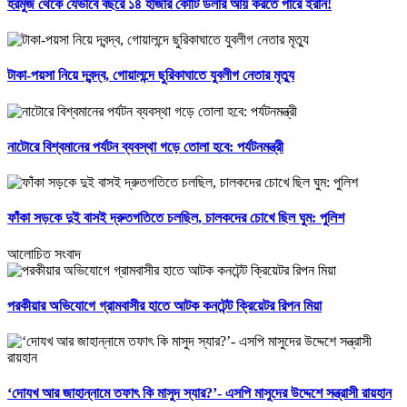
হরমুজ থেকে যেভাবে বছরে ১৪ হাজার কোটি ডলার আয় করতে পারে ইরান!
টাকা-পয়সা নিয়ে দ্বন্দ্ব, গোয়ালন্দে ছুরিকাঘাতে যুবলীগ নেতার মৃত্যু
নাটোরে বিশ্বমানের পর্যটন ব্যবস্থা গড়ে তোলা হবে: পর্যটনমন্ত্রী
ফাঁকা সড়কে দুই বাসই দ্রুতগতিতে চলছিল, চালকদের চোখে ছিল ঘুম: পুলিশ
আলোচিত সংবাদ
পরকীয়ার অভিযোগে গ্রামবাসীর হাতে আটক কনটেন্ট ক্রিয়েটর রিপন মিয়া
‘দোযখ আর জাহান্নামে তফাৎ কি মাসুদ স্যার?’- এসপি মাসুদের উদ্দেশে সন্ত্রাসী রায়হান