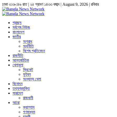
ঢাকা
৩:৩৮:৪৬ রাত
|
২৫ শ্রাবণ ১৪৩৩ বঙ্গাব্দ | August 9, 2026
|
রবিবার
প্রচ্ছদ
সর্বশেষ নিউজ
বাংলাদেশ
জাতীয়
অপরাধ
অর্থনীতি
বিশেষ প্রতিবেদন
রাজনীতি
আন্তর্জাতিক
খেলাধুলা
ক্রিকেট
ফুটবল
অন্যান্য খেলা
বিনোদন
তথ্যপ্রযুক্তি
সারাদেশ
রাজধানী
আরো
ক্যাম্পাস
গণমাধ্যম
চাকুরী