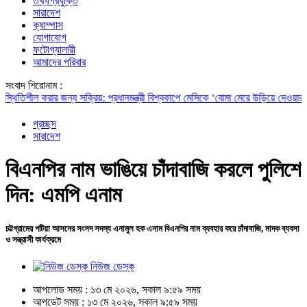
তথ্যপ্রযুক্তি
সারাদেশ
ক্যাম্পাস
যোগাযোগ
ফটোগ্যালারী
আমাদের পরিবার
সংবাদ শিরোনাম :
ল করার জন্য সক্রিয়: প্রধানমন্ত্রী
বিশ্বকাপে মেসিকে ‘বোমা মেরে উড়িয়ে দেওয়ার’ হুমকি, চ
প্রচ্ছদ
সারাদেশ
বিএনপির নাম ভাঙিয়ে চাঁদাবাজি করলে পুলিশে
দিন: এমপি এনাম
চট্টগ্রামের পটিয়া আসনের সংসদ সদস্য এনামুল হক এনাম বিএনপির নাম ব্যবহার করে চাঁদাবাজি, মাদক ব্যবসা
ও সন্ত্রাসী কার্যক্রমে
নিউজ ডেস্ক
আপলোড সময় : ১৩ মে ২০২৬, সকাল ৯:৫৯ সময়
আপডেট সময় : ১৩ মে ২০২৬, সকাল ৯:৫৯ সময়