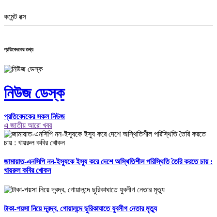
কমেন্ট বক্স
প্রতিবেদকের তথ্য
নিউজ ডেস্ক
প্রতিবেদকের সকল নিউজ
এ জাতীয় আরো খবর
জামায়াত-এনসিপি নন-ইস্যুকে ইস্যু করে দেশে অস্থিতিশীল পরিস্থিতি তৈরি করতে চায় :
খায়রুল কবির খোকন
টাকা-পয়সা নিয়ে দ্বন্দ্ব, গোয়ালন্দে ছুরিকাঘাতে যুবলীগ নেতার মৃত্যু