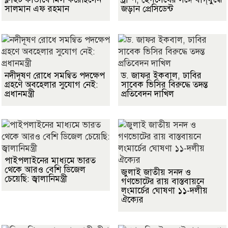
সালমান এফ রহমান
জড়ান প্রেসিডেন্ট
নদীদূষণ রোধে সমন্বিত পদক্ষেপ
ড. জাফর ইকবাল, ঢাবির
গ্রহণে অবহেলার সুযোগ নেই:
সাবেক ভিসির বিরুদ্ধে তদন্ত
প্রধানমন্ত্রী
প্রতিবেদন দাখিল
পাইপলাইনের মাধ্যমে ভারত
থেকে আরও বেশি ডিজেল
জুলাই জাতীয় সনদ ও
চেয়েছি: জ্বালানিমন্ত্রী
গণভোটের রায় বাস্তবায়নে
লংমার্চের ঘোষণা ১১-দলীয়
ঐক্যের