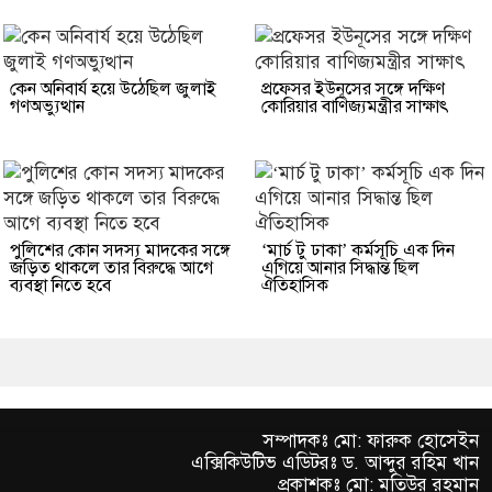
কেন অনিবার্য হয়ে উঠেছিল জুলাই
প্রফেসর ইউনূসের সঙ্গে দক্ষিণ
গণঅভ্যুত্থান
কোরিয়ার বাণিজ্যমন্ত্রীর সাক্ষাৎ
পুলিশের কোন সদস্য মাদকের সঙ্গে
‘মার্চ টু ঢাকা’ কর্মসূচি এক দিন
জড়িত থাকলে তার বিরুদ্ধে আগে
এগিয়ে আনার সিদ্ধান্ত ছিল
ব্যবস্থা নিতে হবে
ঐতিহাসিক
সম্পাদকঃ মো: ফারুক হোসেইন
এক্সিকিউটিভ এডিটরঃ ড. আব্দুর রহিম খান
প্রকাশকঃ মো: মতিউর রহমান