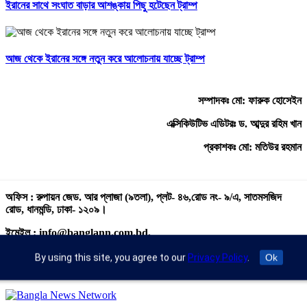
ইরানের সাথে সংঘাত বাড়ার আশঙ্কায় পিছু হটেছেন ট্রাম্প
আজ থেকে ইরানের সঙ্গে নতুন করে আলোচনায় যাচ্ছে ট্রাম্প
সম্পাদকঃ মো: ফারুক হোসেইন
এক্সিকিউটিভ এডিটরঃ ড. আব্দুর রহিম খান
প্রকাশকঃ মো: মতিউর রহমান
অফিস : রুপায়ন জেড. আর প্লাজা (৯তলা), প্লট- ৪৬,রোড নং- ৯/এ, সাতমসজিদ
রোড, ধানমন্ডি, ঢাকা- ১২০৯।
ইমেইল : info@banglann.com.bd,
banglanewsnetwork@gmail.com
By using this site, you agree to our
Privacy Policy
.
Ok
মোবাইল : +৮৮ ০২ ২২২২৪৬৯১৮, ০২২২২২৪৬৪৪৯