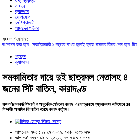
তথ্যপ্রযুক্তি
সারাদেশ
ক্যাম্পাস
যোগাযোগ
ফটোগ্যালারী
আমাদের পরিবার
সংবাদ শিরোনাম :
া হবে : স্বরাষ্ট্রমন্ত্রী
১ বছরের মধ্যে জুলাই হত্যা মামলার বিচার শেষ হবে: চিফ প্রসি
প্রচ্ছদ
ক্যাম্পাস
সমকামিতার দায়ে দুই ছাত্রদল নেতাসহ ৪
জনের সিট বাতিল, কারাদণ্ড
রাজধানীর সরকারি ইউনানী ও আয়ুর্বেদিক মেডিকেল কলেজ–এর ছাত্রাবাসে শৃঙ্খলাভঙ্গের অভিযোগে চার
শিক্ষার্থীর আবাসিক সিট বাতিল করেছে কলেজ কর্তৃপক্ষ।
নিউজ ডেস্ক
আপলোড সময় : ১৪ মে ২০২৬, সকাল ৯:৩১ সময়
আপডেট সময় : ১৪ মে ২০২৬, সকাল ৯:৩১ সময়