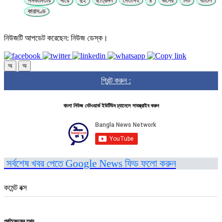
সমকামিতার
দায়ে
দুই
ছাত্রদল
নেতাসহ
৪
জনের
সিট
বাতিল
কারাদণ্ড
নিউজটি আপডেট করেছেন: নিউজ ডেস্ক।
অ
অ
প্রিন্ট করুন :
বাংলা নিউজ নেটওয়ার্ক ইউটিউব চ্যানেলে সাবস্ক্রাইব করুন
সর্বশেষ খবর পেতে Google News ফিড ফলো করুন
কমেন্ট বক্স
প্রতিবেদকের তথ্য