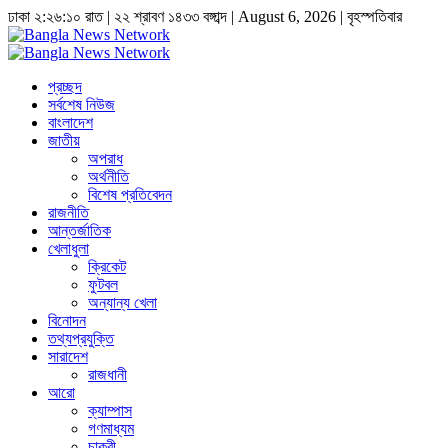
ঢাকা
২:২৬:১০ রাত
|
২২ শ্রাবণ ১৪৩৩ বঙ্গাব্দ | August 6, 2026
|
বৃহস্পতিবার
প্রচ্ছদ
সর্বশেষ নিউজ
বাংলাদেশ
জাতীয়
অপরাধ
অর্থনীতি
বিশেষ প্রতিবেদন
রাজনীতি
আন্তর্জাতিক
খেলাধুলা
ক্রিকেট
ফুটবল
অন্যান্য খেলা
বিনোদন
তথ্যপ্রযুক্তি
সারাদেশ
রাজধানী
আরো
ক্যাম্পাস
গণমাধ্যম
চাকুরী