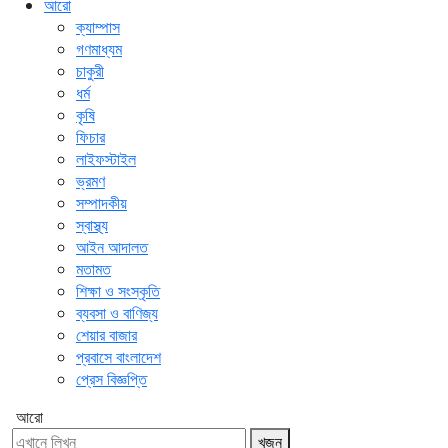
আরো
ক্যাম্পাস
গণমাধ্যম
চাকুরী
ধর্ম
কৃষি
ফিচার
লাইফস্টাইল
ভ্রমণ
সম্পাদকীয়
স্বাস্থ্য
আইন আদালত
মতামত
শিক্ষা ও সংস্কৃতি
ব্যবসা ও বাণিজ্য
শেয়ার বাজার
প্রবাসে বাংলাদেশ
প্রেস বিজ্ঞপ্তি
আরো
খুজুন