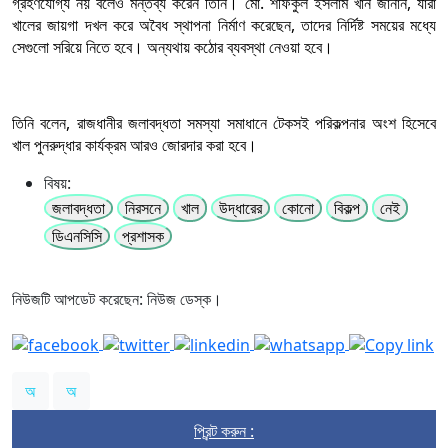
গ্রহণযোগ্য নয় বলেও মন্তব্য করেন তিনি। মো. শফিকুল ইসলাম খান জানান, যারা
খালের জায়গা দখল করে অবৈধ স্থাপনা নির্মাণ করেছেন, তাদের নির্দিষ্ট সময়ের মধ্যে
সেগুলো সরিয়ে নিতে হবে। অন্যথায় কঠোর ব্যবস্থা নেওয়া হবে।
তিনি বলেন, রাজধানীর জলাবদ্ধতা সমস্যা সমাধানে টেকসই পরিকল্পনার অংশ হিসেবে
খাল পুনরুদ্ধার কার্যক্রম আরও জোরদার করা হবে।
বিষয়:
জলাবদ্ধতা
নিরসনে
খাল
উদ্ধারের
কোনো
বিকল্প
নেই
ডিএনসিসি
প্রশাসক
নিউজটি আপডেট করেছেন: নিউজ ডেস্ক।
অ
অ
প্রিন্ট করুন :