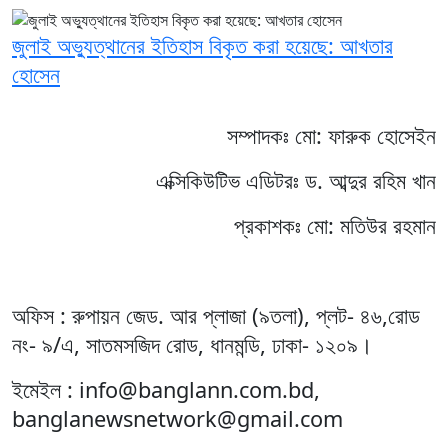
জুলাই অভ্যুত্থানের ইতিহাস বিকৃত করা হয়েছে: আখতার
হোসেন
সম্পাদকঃ মো: ফারুক হোসেইন
এক্সিকিউটিভ এডিটরঃ ড. আব্দুর রহিম খান
প্রকাশকঃ মো: মতিউর রহমান
অফিস : রুপায়ন জেড. আর প্লাজা (৯তলা), প্লট- ৪৬,রোড
নং- ৯/এ, সাতমসজিদ রোড, ধানমন্ডি, ঢাকা- ১২০৯।
ইমেইল : info@banglann.com.bd,
banglanewsnetwork@gmail.com