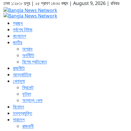
ঢাকা
১:২৮:১ দুপুর
|
২৫ শ্রাবণ ১৪৩৩ বঙ্গাব্দ | August 9, 2026
|
রবিবার
প্রচ্ছদ
সর্বশেষ নিউজ
বাংলাদেশ
জাতীয়
অপরাধ
অর্থনীতি
বিশেষ প্রতিবেদন
রাজনীতি
আন্তর্জাতিক
খেলাধুলা
ক্রিকেট
ফুটবল
অন্যান্য খেলা
বিনোদন
তথ্যপ্রযুক্তি
সারাদেশ
রাজধানী