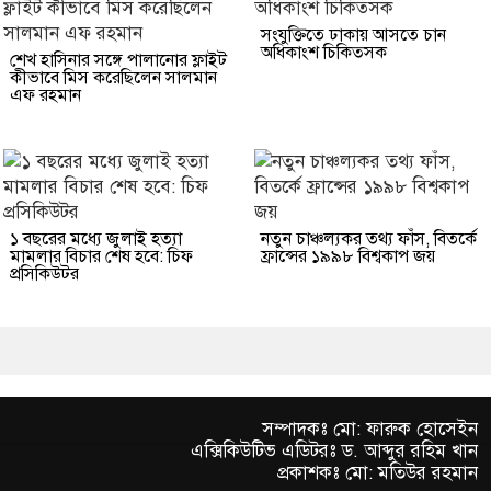
সংযুক্তিতে ঢাকায় আসতে চান
অধিকাংশ চিকিত্সক
শেখ হাসিনার সঙ্গে পালানোর ফ্লাইট
কীভাবে মিস করেছিলেন সালমান
এফ রহমান
১ বছরের মধ্যে জুলাই হত্যা
নতুন চাঞ্চল্যকর তথ্য ফাঁস, বিতর্কে
মামলার বিচার শেষ হবে: চিফ
ফ্রান্সের ১৯৯৮ বিশ্বকাপ জয়
প্রসিকিউটর
সম্পাদকঃ মো: ফারুক হোসেইন
এক্সিকিউটিভ এডিটরঃ ড. আব্দুর রহিম খান
প্রকাশকঃ মো: মতিউর রহমান