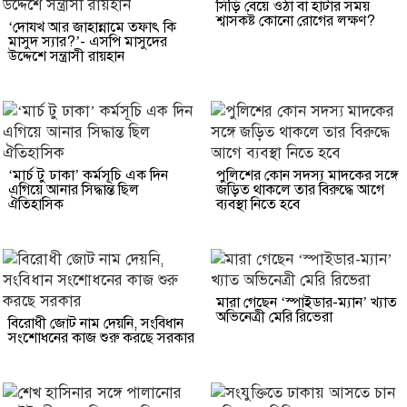
সিঁড়ি বেয়ে ওঠা বা হাঁটার সময়
শ্বাসকষ্ট কোনো রোগের লক্ষণ?
‘দোযখ আর জাহান্নামে তফাৎ কি
মাসুদ স্যার?’- এসপি মাসুদের
উদ্দেশে সন্ত্রাসী রায়হান
‘মার্চ টু ঢাকা’ কর্মসূচি এক দিন
পুলিশের কোন সদস্য মাদকের সঙ্গে
এগিয়ে আনার সিদ্ধান্ত ছিল
জড়িত থাকলে তার বিরুদ্ধে আগে
ঐতিহাসিক
ব্যবস্থা নিতে হবে
মারা গেছেন ‘স্পাইডার-ম্যান’ খ্যাত
অভিনেত্রী মেরি রিভেরা
বিরোধী জোট নাম দেয়নি, সংবিধান
সংশোধনের কাজ শুরু করছে সরকার