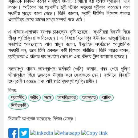
স্বামীকে ভিডিও কলের মাধ্যমে ঘটনাটি দেখানো হয় বলেও স্থানীয়রা দাবি
করেন। আটকের পর প্রবাসীর স্ত্রী ঘটনার সত্যতা স্বীকার করেছেন বলে
স্থানীয় সূত্রে জানা গেছে। তিনি জানান, স্বামী দীর্ঘদিন বিদেশে থাকায়
একাকীত্ব থেকে তাদের মধ্যে সম্পর্ক গড়ে ওঠে।
এ ঘটনায় এলাকায় ব্যাপক চাঞ্চল্যের সৃষ্টি হয়েছে। স্থানীয়রা বিষয়টি নিয়ে
তীব্র প্রতিক্রিয়া জানিয়েছেন। এ বিষয়ে বিনোদপুর ইউনিয়ন ছাত্রশিবিরের
সভাপতি আবদুল্লাহ আল মামুন বলেন, ইব্রাহিম সংগঠনের আনুষ্ঠানিক
পদধারী নন, তবে তিনি একজন কর্মী হিসেবে পরিচিত। তিনি আরও বলেন,
ব্যক্তিগত এ ঘটনার দায় সংগঠন নেবে না এবং ঘটনার নিন্দা জানানো হয়েছে।
মহম্মদপুর থানার ভারপ্রাপ্ত কর্মকর্তা (ওসি) জানান, খবর পেয়ে পুলিশ
ঘটনাস্থলে গিয়ে দুজনকে উদ্ধার করে হেফাজতে নেয়। বর্তমানে বিষয়টি
তদন্তাধীন রয়েছে এবং আইনগত ব্যবস্থা প্রক্রিয়াধীন।
বিষয়:
প্রবাসীর
স্ত্রীর
সঙ্গে
আপত্তিকর
অবস্থায়
আটক
শিবিরকর্মী
নিউজটি আপডেট করেছেন: নিউজ ডেস্ক।