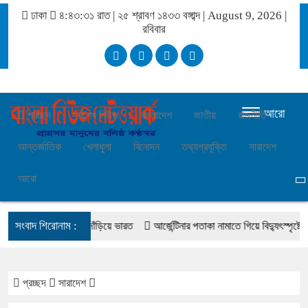
ঢাকা
৪:৪৩:৩১ রাত
|
২৫ শ্রাবণ ১৪৩৩ বঙ্গাব্দ | August 9, 2026
|
রবিবার
আরো
প্রচ্ছদ
সর্বশেষ নিউজ
বাংলাদেশ
জাতীয়
রাজনীতি
আন্তর্জাতিক
খেলাধুলা
বিনোদন
তথ্যপ্রযুক্তি
সারাদেশ
আরো
সংবাদ শিরোনাম :
র সমীকরণ, কোথায় দাঁড়িয়ে ভারত
আর্জেন্টিনার পতাকা নামাতে গিয়ে বিদ্যুৎস্পৃষ্টে কিশোরে
প্রচ্ছদ
সারাদেশ