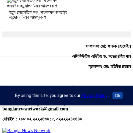
নতুন রাজনৈতিক মঞ্চ ‘বাংলাদেশ জনরাষ্ট্র
আন্দোলন’-এর আত্মপ্রকাশ
সম্পাদকঃ মো: ফারুক হোসেইন
এক্সিকিউটিভ এডিটরঃ ড. আব্দুর রহিম খান
প্রকাশকঃ মো: মতিউর রহমান
অফিস : রুপায়ন জেড. আর প্লাজা (৯তলা), প্লট- ৪৬,রোড নং- ৯/এ, সাতমসজিদ
রোড, ধানমন্ডি, ঢাকা- ১২০৯।
By using this site, you agree to our
Privacy Policy
.
Ok
ইমেইল : info@banglann.com.bd,
banglanewsnetwork@gmail.com
মোবাইল : +৮৮ ০২ ২২২২৪৬৯১৮, ০২২২২২৪৬৪৪৯