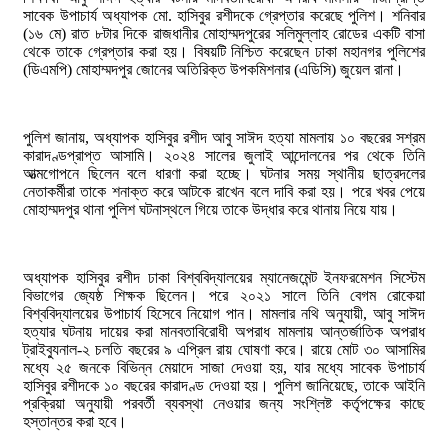
সাবেক উপাচার্য অধ্যাপক মো. হাসিবুর রশীদকে গ্রেপ্তার করেছে পুলিশ। শনিবার
(১৬ মে) রাত ৮টার দিকে রাজধানীর মোহাম্মদপুরের সলিমুল্লাহ রোডের একটি বাসা
থেকে তাকে গ্রেপ্তার করা হয়। বিষয়টি নিশ্চিত করেছেন ঢাকা মহানগর পুলিশের
(ডিএমপি) মোহাম্মদপুর জোনের অতিরিক্ত উপকমিশনার (এডিসি) জুয়েল রানা।
পুলিশ জানায়, অধ্যাপক হাসিবুর রশীদ আবু সাঈদ হত্যা মামলায় ১০ বছরের সশ্রম
কারাদণ্ডপ্রাপ্ত আসামি। ২০২৪ সালের জুলাই আন্দোলনের পর থেকে তিনি
আত্মগোপনে ছিলেন বলে ধারণা করা হচ্ছে। ঘটনার সময় স্থানীয় ছাত্রদলের
নেতাকর্মীরা তাকে শনাক্ত করে আটকে রাখেন বলে দাবি করা হয়। পরে খবর পেয়ে
মোহাম্মদপুর থানা পুলিশ ঘটনাস্থলে গিয়ে তাকে উদ্ধার করে থানায় নিয়ে যায়।
অধ্যাপক হাসিবুর রশীদ ঢাকা বিশ্ববিদ্যালয়ের ম্যানেজমেন্ট ইনফরমেশন সিস্টেম
বিভাগের জ্যেষ্ঠ শিক্ষক ছিলেন। পরে ২০২১ সালে তিনি বেগম রোকেয়া
বিশ্ববিদ্যালয়ের উপাচার্য হিসেবে নিয়োগ পান। মামলার নথি অনুযায়ী, আবু সাঈদ
হত্যার ঘটনায় দায়ের করা মানবতাবিরোধী অপরাধ মামলায় আন্তর্জাতিক অপরাধ
ট্রাইব্যুনাল-২ চলতি বছরের ৯ এপ্রিল রায় ঘোষণা করে। রায়ে মোট ৩০ আসামির
মধ্যে ২৫ জনকে বিভিন্ন মেয়াদে সাজা দেওয়া হয়, যার মধ্যে সাবেক উপাচার্য
হাসিবুর রশীদকে ১০ বছরের কারাদণ্ড দেওয়া হয়। পুলিশ জানিয়েছে, তাকে আইনি
প্রক্রিয়া অনুযায়ী পরবর্তী ব্যবস্থা নেওয়ার জন্য সংশ্লিষ্ট কর্তৃপক্ষের কাছে
হস্তান্তর করা হবে।