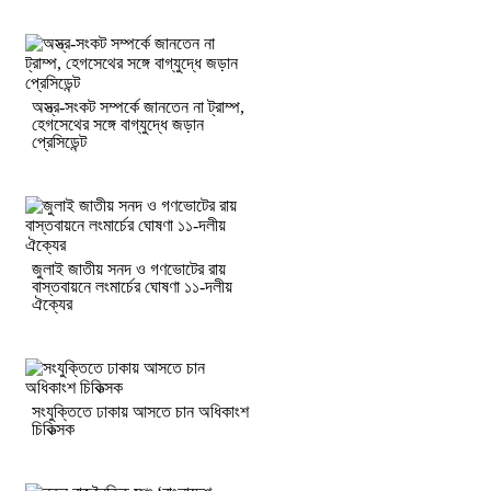
অস্ত্র-সংকট সম্পর্কে জানতেন না ট্রাম্প,
হেগসেথের সঙ্গে বাগ্‌যুদ্ধে জড়ান
প্রেসিডেন্ট
জুলাই জাতীয় সনদ ও গণভোটের রায়
বাস্তবায়নে লংমার্চের ঘোষণা ১১-দলীয়
ঐক্যের
সংযুক্তিতে ঢাকায় আসতে চান অধিকাংশ
চিকিত্সক