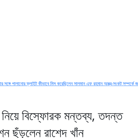
োর ফ্লাইট কীভাবে মিস করেছিলেন সালমান এফ রহমান
অস্ত্র-সংকট সম্পর্কে জানতেন না ট্রাম্প
নিয়ে বিস্ফোরক মন্তব্য, তদন্ত
শ্ন ছুঁড়লেন রাশেদ খাঁন