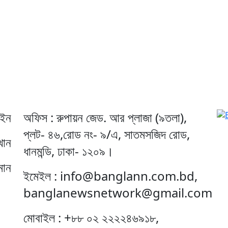
েইন
অফিস : রুপায়ন জেড. আর প্লাজা (৯তলা),
প্লট- ৪৬,রোড নং- ৯/এ, সাতমসজিদ রোড,
খান
ধানমন্ডি, ঢাকা- ১২০৯।
মান
ইমেইল : info@banglann.com.bd,
banglanewsnetwork@gmail.com
মোবাইল : +৮৮ ০২ ২২২২৪৬৯১৮,