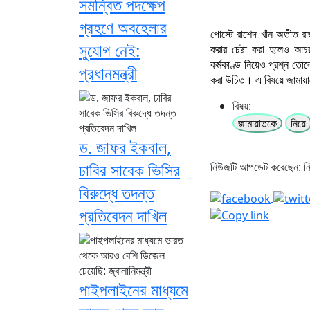
সমন্বিত পদক্ষেপ
গ্রহণে অবহেলার
পোস্টে রাশেদ খাঁন অতীত রা
সুযোগ নেই:
করার চেষ্টা করা হলেও আচর
কর্মকাণ্ড নিয়েও প্রশ্ন ত
প্রধানমন্ত্রী
করা উচিত। এ বিষয়ে জামায়াত
বিষয়:
জামায়াতকে
নিয়ে
ড. জাফর ইকবাল,
ঢাবির সাবেক ভিসির
নিউজটি আপডেট করেছেন: 
বিরুদ্ধে তদন্ত
প্রতিবেদন দাখিল
পাইপলাইনের মাধ্যমে