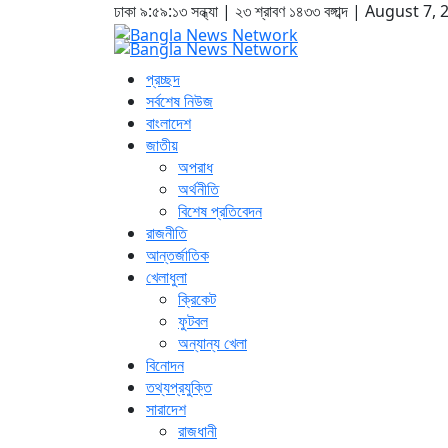
ঢাকা
৯:৫৯:১৪ সন্ধ্যা
|
২৩ শ্রাবণ ১৪৩৩ বঙ্গাব্দ | August 7,
প্রচ্ছদ
সর্বশেষ নিউজ
বাংলাদেশ
জাতীয়
অপরাধ
অর্থনীতি
বিশেষ প্রতিবেদন
রাজনীতি
আন্তর্জাতিক
খেলাধুলা
ক্রিকেট
ফুটবল
অন্যান্য খেলা
বিনোদন
তথ্যপ্রযুক্তি
সারাদেশ
রাজধানী