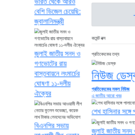
ভারত থেকে আরও
বেশি ডিজেল চেয়েছি:
জ্বালানিমন্ত্রী
কমেন্ট বক্স
জুলাই জাতীয় সনদ ও
প্রতিবেদকের তথ্য
গণভোটের রায়
নিউজ ডেস্
বাস্তবায়নে লংমার্চের
ঘোষণা ১১-দলীয়
প্রতিবেদকের সকল নিউজ
ঐক্যের
এ জাতীয় আরো খবর
শেখ হাসিনার সঙ্গ
বিএনপির সভায়
জুলাই জাতীয় সনদ 