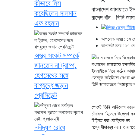
কীভাবে মিস
বাংলাদেশ জামায়াতে ইস
করেছিলেন সালমান
রাশেদ খাঁন। তিনি জা
এফ রহমান
নিউজ
আপলোড সময় : ১৭ মে
আপডেট সময় : ১৭ মে 
অস্ত্র-সংকট সম্পর্কে
জানতেন না ট্রাম্প,
বাংলাদেশ জামায়াতে ইসলামীর
ইসলামীকে নিয়ে কঠোর ভাষায়
হেগসেথের সঙ্গে
ফেসবুক আইডিতে দেওয়া এক পো
বাগ্‌যুদ্ধে জড়ান
তিনি জামায়াতকে ‘অমানুষের 
প্রেসিডেন্ট
পোস্টে তিনি অভিযোগ করেন,
চাঁদাবাজ হিসেবে উল্লেখ 
চিহ্নিত করা যৌক্তিক নয়। তি
নদীদূষণ রোধে
মধ্যে সীমাবদ্ধ নয়। তার মত