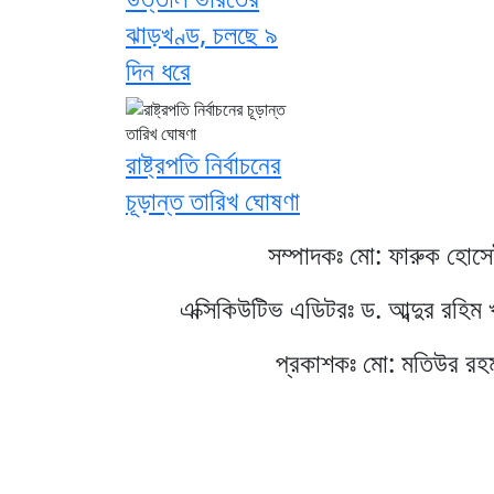
ঝাড়খণ্ড, চলছে ৯
দিন ধরে
রাষ্ট্রপতি নির্বাচনের
চূড়ান্ত তারিখ ঘোষণা
সম্পাদকঃ মো: ফারুক হোস
এক্সিকিউটিভ এডিটরঃ ড. আব্দুর রহিম 
প্রকাশকঃ মো: মতিউর রহ