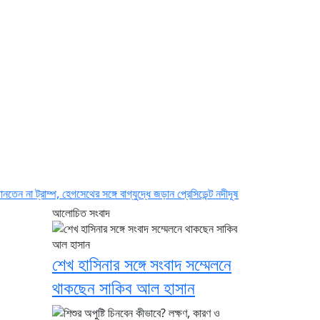
, হেগসেথের সঙ্গে বাগ্‌যুদ্ধে জড়ান প্রেসিডেন্ট
নদীদূষণ রোধে সমন্বিত পদক্ষেপ গ্রহণে অবহেলা
আলোচিত সংবাদ
শেখ হাসিনার সঙ্গে সংবাদ সম্মেলনে
থাকছেন সাকিব আল হাসান