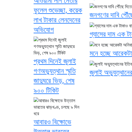
আওয়ামী লীগ নেতার
ফুলেল শুভেচ্ছা, কয়েক
জনগণের দাবি পৌঁছ
লাখ টাকার লেনদেনের
অভিযোগ
গ্যাসের দাম এক ট
মনে হচ্ছে আরেকটা
প্রথম দিনেই জুলাই
গণঅভ্যুত্থান স্মৃতি
জুলাই অভ্যুত্থান
জাদুঘরে ভিড়, শেষ
৯০০ টিকিট
আবারও বিক্ষোভে
উত্তাল ভারতের