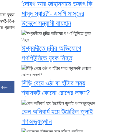
‘দোযখ আর জাহান্নামে তফাৎ কি
মাসুদ স্যার?’- এসপি মাসুদের
িতে যুক্ত
অর্থনৈতিক
উদ্দেশে সন্ত্রাসী রায়হান
মে প্রকাশ
ঈশ্বরদীতে চুরির অভিযোগে
গণপিটুনিতে যুবক নিহত
সিঁড়ি বেয়ে ওঠা বা হাঁটার সময়
্ট করুন :
শ্বাসকষ্ট কোনো রোগের লক্ষণ?
কেন অনিবার্য হয়ে উঠেছিল জুলাই
গণঅভ্যুত্থান