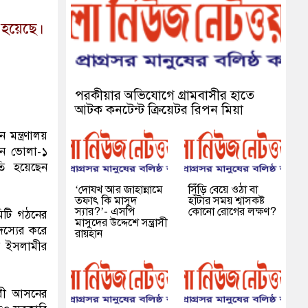
া হয়েছে।
পরকীয়ার অভিযোগে গ্রামবাসীর হাতে
আটক কনটেন্ট ক্রিয়েটর রিপন মিয়া
মন্ত্রণালয়
যান ভোলা-১
তি হয়েছেন
‘দোযখ আর জাহান্নামে
সিঁড়ি বেয়ে ওঠা বা
তফাৎ কি মাসুদ
হাঁটার সময় শ্বাসকষ্ট
স্যার?’- এসপি
কোনো রোগের লক্ষণ?
িটি গঠনের
মাসুদের উদ্দেশে সন্ত্রাসী
দস্যের করে
রায়হান
তে ইসলামীর
নারী আসনের