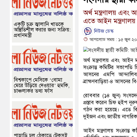
অর্থ মন্ত্রণালয় এবং 
এতে আইন মন্ত্রণালয় 
একটি চক্র জ্বালানি খাতকে
অস্থিতিশীল করার জন্য সক্রিয়:
নিউজ ডেস্ক
প্রধানমন্ত্রী
আপলোড সময় : ১৫ জুন ২০২
অর্থ মন্ত্রণালয় এবং আইন 
সংক্রান্ত কমিটির সভাপতি 
আসনের এমপি আন্দালিব রহ
বিশ্বকাপে মেসিকে ‘বোমা
ব্রাহ্মণবাড়িয়া-৪ আসনের 
মেরে উড়িয়ে দেওয়ার’ হুমকি,
চাঞ্চল্যকর তথ্য ফাঁস
রোববার (১৪ জুন) সংসদের
প্রস্তাব করেন চিফ হুইপ ন
গঠন করা হয়েছে। এতে বিভি
দুইজন এবং জাতীয় নাগরিক 
আইন মন্ত্রণালয় সংক্রান্ত
পাহাড়ি ঢল ঠেকাতে টেকসই