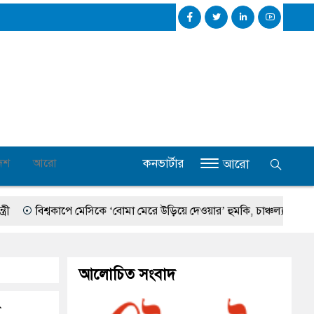
কনভার্টার
েশ
আরো
আরো
িশ্বকাপে মেসিকে ‘বোমা মেরে উড়িয়ে দেওয়ার’ হুমকি, চাঞ্চল্যকর তথ্য ফাঁস
আলোচিত সংবাদ
র