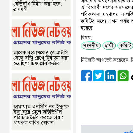
প্রতিনিধি এবং জামায়াত ও এ
বেড়িবাঁধ নির্মাণ করা হবে:
ও বিরোধী দলের সদস্যদের 
ত্রাণমন্ত্রী
পরিকল্পনা মন্ত্রণালয় সম্প
কমিটির মধ্যে এখন পর্যন্
হয়েছে।
বিষয়:
সংসদীয়
স্থায়ী
কমিটি
তারেক রহমানকেও জেআইসি
সেলে বন্দি রেখে নির্যাতন করা
নিউজটি আপডেট করেছেন: ন
হয়েছিল: চিফ প্রসিকিউটর
জামায়াত-এনসিপি নন-ইস্যুকে
ইস্যু করে দেশে অস্থিতিশীল
পরিস্থিতি তৈরি করতে চায় :
খায়রুল কবির খোকন