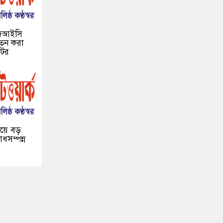
জেআইসি
যাতন করা
উটর
েয়ে বড়
ধসম্পন্ন