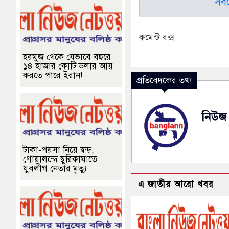
সর্
কমেন্ট বক্স
হরমুজ থেকে যেভাবে বছরে
১৪ হাজার কোটি ডলার আয়
করতে পারে ইরান!
প্রতিবেদকের তথ্য
নিউজ 
টাকা-পয়সা নিয়ে দ্বন্দ্ব,
গোয়ালন্দে ছুরিকাঘাতে
যুবলীগ নেতার মৃত্যু
এ জাতীয় আরো খবর