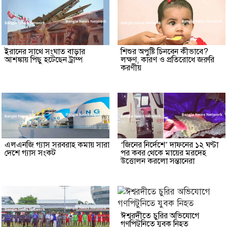
ইরানের সাথে সংঘাত বাড়ার
শিশুর অপুষ্টি চিনবেন কীভাবে?
আশঙ্কায় পিছু হটেছেন ট্রাম্প
লক্ষণ, কারণ ও প্রতিরোধে জরুরি
করণীয়
এলএনজি গ্যাস সরবরাহ কমায় সারা
‘জিনের নির্দেশে’ দাফনের ১২ ঘণ্টা
দেশে গ্যাস সংকট
পর কবর থেকে মায়ের মরদেহ
উত্তোলন করলো সন্তানেরা
ঈশ্বরদীতে চুরির অভিযোগে
গণপিটুনিতে যুবক নিহত