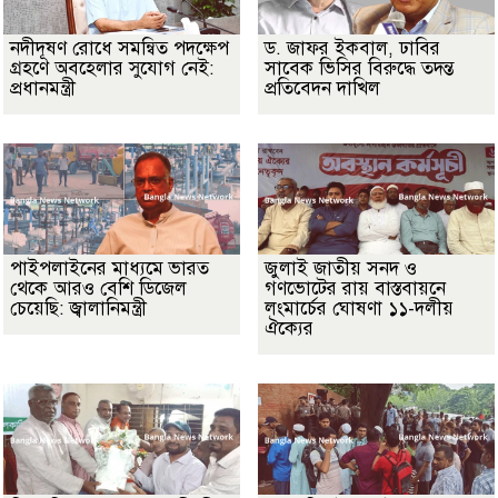
নদীদূষণ রোধে সমন্বিত পদক্ষেপ
ড. জাফর ইকবাল, ঢাবির
গ্রহণে অবহেলার সুযোগ নেই:
সাবেক ভিসির বিরুদ্ধে তদন্ত
প্রধানমন্ত্রী
প্রতিবেদন দাখিল
পাইপলাইনের মাধ্যমে ভারত
জুলাই জাতীয় সনদ ও
থেকে আরও বেশি ডিজেল
গণভোটের রায় বাস্তবায়নে
চেয়েছি: জ্বালানিমন্ত্রী
লংমার্চের ঘোষণা ১১-দলীয়
ঐক্যের