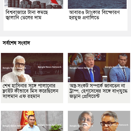
বিশ্ববাজারে টানা কমছে
আবারও ট্যাংকার বিস্ফোরণ
জ্বালানি তেলের দাম
হরমুজ প্রণালিতে
সর্বশেষ সংবাদ
শেখ হাসিনার সঙ্গে পালানোর
অস্ত্র-সংকট সম্পর্কে জানতেন না
ফ্লাইট কীভাবে মিস করেছিলেন
ট্রাম্প, হেগসেথের সঙ্গে বাগ্‌যুদ্ধে
সালমান এফ রহমান
জড়ান প্রেসিডেন্ট