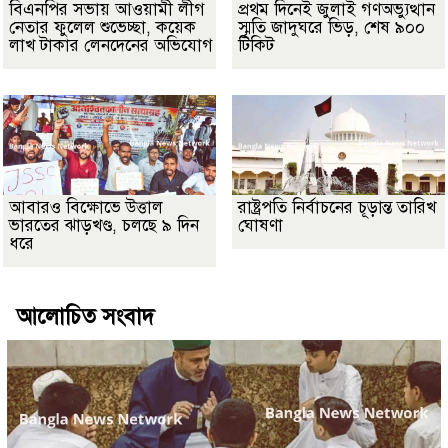
বিএনপির সভায় আওয়ামী লীগ
প্রথম দিনেই জুলাই গণঅভ্যুত্থান
নেতার ফুলেল শুভেচ্ছা, কয়েক
স্মৃতি জাদুঘরে ভিড়, শেষ ৯০০
লাখ টাকার লেনদেনের অভিযোগ
টিকিট
আবারও বিক্ষোভে উত্তাল
রাষ্ট্রপতি নির্বাচনের চূড়ান্ত তারিখ
ভারতের ঝাড়খণ্ড, চলছে ৯ দিন
ঘোষণা
ধরে
আলোচিত সংবাদ