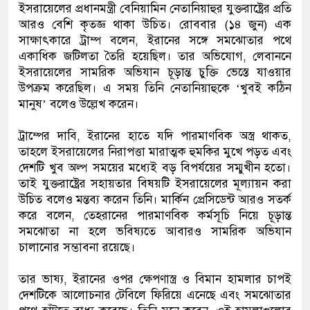
ইসরায়েলের প্রধানমন্ত্রী বেনিয়ামিন নেতানিয়াহুর যুক্তরাষ্ট্রের প্রতি
আরও বেশি কৃতজ্ঞ থাকা উচিত। রোববার (১৪ জুন) এক
সাক্ষাৎকারে ট্রাম্প বলেন, ইরানের সঙ্গে সমঝোতার পথে
একাধিক জটিলতা তৈরি হয়েছিল। তার অভিযোগ, লেবাননে
ইসরায়েলের সামরিক অভিযান চূড়ান্ত চুক্তি ভেস্তে যাওয়ার
উপক্রম করেছিল। এ সময় তিনি নেতানিয়াহুকে ‘খুবই কঠিন
মানুষ’ বলেও উল্লেখ করেন।
ট্রাম্পের দাবি, ইরানের হাতে যদি পারমাণবিক অস্ত্র থাকত,
তাহলে ইসরায়েলের নিরাপত্তা মারাত্মক হুমকির মুখে পড়ত এবং
দেশটি খুব অল্প সময়ের মধ্যেই বড় বিপর্যয়ের সম্মুখীন হতো।
তাই যুক্তরাষ্ট্রের সহায়তার বিষয়টি ইসরায়েলের মূল্যায়ন করা
উচিত বলেও মন্তব্য করেন তিনি। মার্কিন প্রেসিডেন্ট আরও সতর্ক
করে বলেন, তেহরানের পারমাণবিক কর্মসূচি নিয়ে চূড়ান্ত
সমঝোতা না হলে ভবিষ্যতে আবারও সামরিক অভিযান
চালানোর সম্ভাবনা রয়েছে।
তার ভাষ্য, ইরানের ওপর ক্ষেপণাস্ত্র ও বিমান হামলার চাপই
দেশটিকে আলোচনার টেবিলে ফিরিয়ে এনেছে এবং সমঝোতার