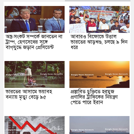
অস্ত্র-সংকট সম্পর্কে জানতেন না
আবারও বিক্ষোভে উত্তাল
ট্রাম্প, হেগসেথের সঙ্গে
ভারতের ঝাড়খণ্ড, চলছে ৯ দিন
বাগ্‌যুদ্ধে জড়ান প্রেসিডেন্ট
ধরে
ভারতের আসামে ভয়াবহ
প্রস্তাবিত চুক্তিতে হরমুজ
বন্যায় মৃত্যু বেড়ে ৯৫
প্রণালির ট্রাফিকের নিয়ন্ত্রণ
পেতে পারে ইরান