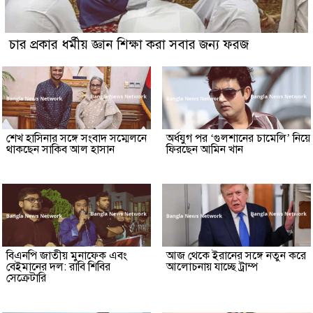
চার প্রকার ধর্মীয় জ্ঞান শিক্ষা করা সবার জন্য ফরজ
শেখ হাসিনার সঙ্গে সংবাদ সম্মেলনে
অর্ধযুগ পর ‘গুলশানের চামেলি’ নিয়ে
থাকছেন সাকিব আল হাসান
ফিরছেন আমিন খান
বিএনপি জাতীয় মুনাফেক এবং
আজ থেকে ইরানের সঙ্গে নতুন করে
বেইমানের দল: রাবি শিবির
আলোচনায় যাচ্ছে ট্রাম্প
সেক্রেটারি