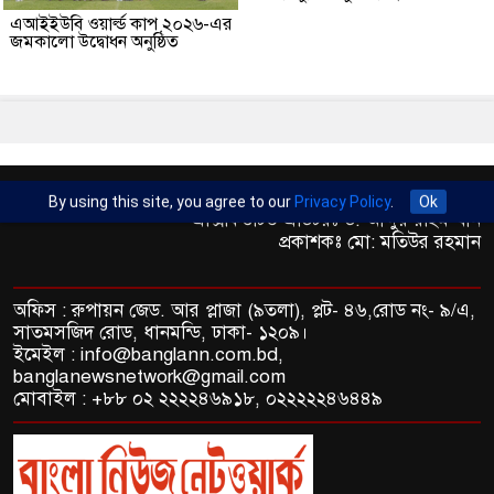
এআইইউবি ওয়ার্ল্ড কাপ ২০২৬-এর
জমকালো উদ্বোধন অনুষ্ঠিত
সম্পাদকঃ মো: ফারুক হোসেইন
By using this site, you agree to our
Privacy Policy
.
Ok
এক্সিকিউটিভ এডিটরঃ ড. আব্দুর রহিম খান
প্রকাশকঃ মো: মতিউর রহমান
অফিস : রুপায়ন জেড. আর প্লাজা (৯তলা), প্লট- ৪৬,রোড নং- ৯/এ,
সাতমসজিদ রোড, ধানমন্ডি, ঢাকা- ১২০৯।
ইমেইল : info@banglann.com.bd,
banglanewsnetwork@gmail.com
মোবাইল : +৮৮ ০২ ২২২২৪৬৯১৮, ০২২২২২৪৬৪৪৯