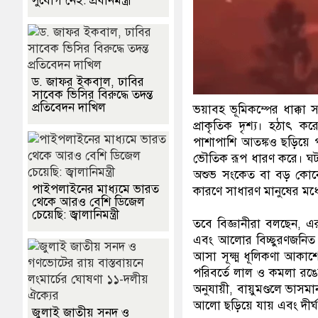
সুযোগ নেই: প্রধানমন্ত্রী
ড. জাফর ইকবাল, ঢাবির
সাবেক ভিসির বিরুদ্ধে তদন্ত
প্রতিবেদন দাখিল
ভয়াবহ ভূমিকম্পের ধাক্ক
প্রাকৃতিক দৃশ্য। হঠাৎ 
পাশাপাশি আতঙ্কও ছড়িয়ে
ভৌতিক রূপ ধারণ করে। ঘট
অশুভ সংকেত বা বড় কোনো বি
পাইপলাইনের মাধ্যমে ভারত
কারণে সাধারণ মানুষের মধ্য
থেকে আরও বেশি ডিজেল
চেয়েছি: জ্বালানিমন্ত্রী
তবে বিজ্ঞানীরা বলছেন, এর
এবং আলোর বিচ্ছুরণজনিত এ
আসা সূক্ষ্ম ধূলিকণা আকাশ
পরিবর্তে লাল ও কমলা রঙে
অনুযায়ী, বায়ুমণ্ডলে ভাস
আলো ছড়িয়ে যায় এবং দীর
জুলাই জাতীয় সনদ ও