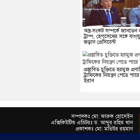
অস্ত্র-সংকট সম্পর্কে জানতেন 
ট্রাম্প, হেগসেথের সঙ্গে বাগ্‌যু
জড়ান প্রেসিডেন্ট
প্রস্তাবিত চুক্তিতে হরমুজ প্রণ
ট্রাফিকের নিয়ন্ত্রণ পেতে পারে
ইরান
সম্পাদকঃ মো: ফারুক হোসেইন
এক্সিকিউটিভ এডিটরঃ ড. আব্দুর রহিম খান
প্রকাশকঃ মো: মতিউর রহমান