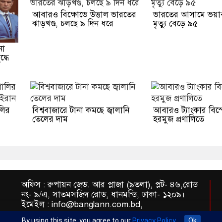
আবারও বিক্ষোভে উত্তাল ভারতের
ভারতের আসামে ভয়াব
ঝাড়খণ্ড, চলছে ৯ দিন ধরে
মৃত্যু বেড়ে ৯৫
না
দ্ধে
ালির
বিশ্ববাজারে টানা কমছে জ্বালানি
আবারও ট্যাংকার বিস
তেলের দাম
হরমুজ প্রণালিতে
অফিস : রুপায়ন জেড. আর প্লাজা (৯তলা), প্লট- ৪৬,রোড
নং- ৯/এ, সাতমসজিদ রোড, ধানমন্ডি, ঢাকা- ১২০৯।
ইমেইল : info@banglann.com.bd,
banglanewsnetwork@gmail.com
By using this site, you agree to our
Privacy Policy
.
Ok