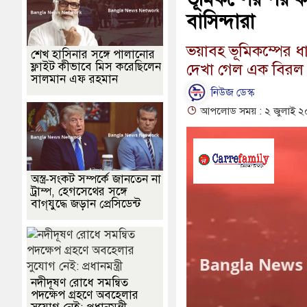
বাসিন্দারা
ভয়াবহ ভূমিকম্পের 
শেখ হাসিনার সঙ্গে পালানোর
ফ্লাইট কীভাবে মিস করেছিলেন
দেখা গেল এক বিরল প
সালমান এফ রহমান
নিউজ ডেস্ক
আপলোড সময় : ২ জুলাই ২
অস্ত্র-সংকট সম্পর্কে জানতেন না
ট্রাম্প, হেগসেথের সঙ্গে
বাগ্‌যুদ্ধে জড়ান প্রেসিডেন্ট
নদীদূষণ রোধে সমন্বিত
পদক্ষেপ গ্রহণে অবহেলার