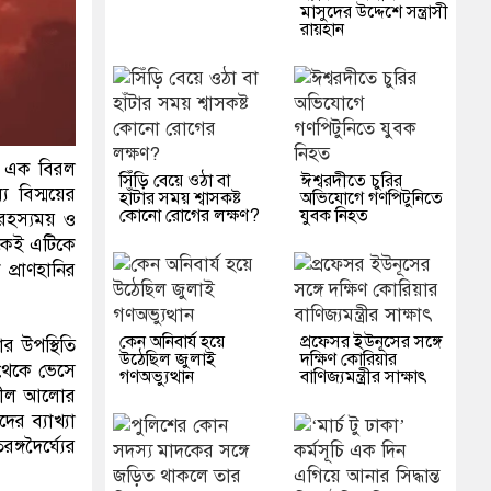
মাসুদের উদ্দেশে সন্ত্রাসী
রায়হান
েল এক বিরল
সিঁড়ি বেয়ে ওঠা বা
ঈশ্বরদীতে চুরির
বিস্ময়ের
হাঁটার সময় শ্বাসকষ্ট
অভিযোগে গণপিটুনিতে
কোনো রোগের লক্ষণ?
যুবক নিহত
রহস্যময় ও
কেই এটিকে
প্রাণহানির
কেন অনিবার্য হয়ে
প্রফেসর ইউনূসের সঙ্গে
র উপস্থিতি
উঠেছিল জুলাই
দক্ষিণ কোরিয়ার
 থেকে ভেসে
গণঅভ্যুত্থান
বাণিজ্যমন্ত্রীর সাক্ষাৎ
ে নীল আলোর
র ব্যাখ্যা
গদৈর্ঘ্যের