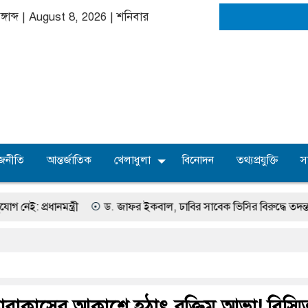
্গাব্দ | August 8, 2026
|
শনিবার
জনীতি
আন্তর্জাতিক
খেলাধুলা
বিনোদন
তথ্যপ্রযুক্তি
স
্ত্রী
ড. জাফর ইকবাল, ঢাবির সাবেক ভিসির বিরুদ্ধে তদন্ত প্রতিবেদন দা
কারাকাসের আকাশে হঠাৎ রক্তিম আভা! বিস্মি