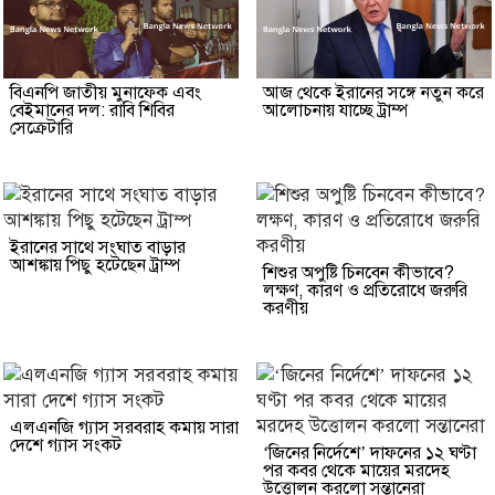
বিএনপি জাতীয় মুনাফেক এবং
আজ থেকে ইরানের সঙ্গে নতুন করে
বেইমানের দল: রাবি শিবির
আলোচনায় যাচ্ছে ট্রাম্প
সেক্রেটারি
ইরানের সাথে সংঘাত বাড়ার
আশঙ্কায় পিছু হটেছেন ট্রাম্প
শিশুর অপুষ্টি চিনবেন কীভাবে?
লক্ষণ, কারণ ও প্রতিরোধে জরুরি
করণীয়
এলএনজি গ্যাস সরবরাহ কমায় সারা
দেশে গ্যাস সংকট
‘জিনের নির্দেশে’ দাফনের ১২ ঘণ্টা
পর কবর থেকে মায়ের মরদেহ
উত্তোলন করলো সন্তানেরা